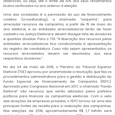
anteriores, ou seja, até o limite de 10% dos seus rendimentos
brutos verificados no ano anterior à eleição.
Uma das novidades é a permissão do uso de financiamento
coletivo (crowdfunding), a chamada “vaquinha”, para
arrecadar recursos de campanha, a partir de 15 de maio do
ano eleitoral, e as entidades arrecadadoras terão de fazer
cadastro na Justiça Eleitoral e devem divulgar lista de doadores
e quantias doadas. Para o TSE “A liberação dos recursos pelas
entidades arrecadadoras fica condicionada à apresentação
do registro de candidatura. Caso não sejam apresentados, os
recursos arrecadados devem ser devolvidos aos seus
respectivos doadores.”
No dia 24 de maio de 2018, o Plenário do Tribunal Superior
Eleitoral (TSE) aprovou por unanimidade a resolução que fixa os
procedimentos administrativos para a gestão e distribuição do
Fundo Especial de Financiamento de Campanha (FEFC).
Aprovado pelo Congresso Nacional em 2017, o chamado “Fundo
Eleitoral” são recursos que serão utilizados pelos partidos
políticos para financiar as campanhas eleitorais. Com o veto
das doações de empresas privadas, o FEFC tornou-se uma das
principais fontes de receita para a realização das campanhas.
Nas eleições de 2018, aproximadamente R$ 1,7 bilhão será