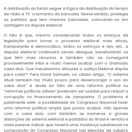
A distribuição do fundo segue a lógica da distribuição do tempo
de rádio e TV: o tamanho da bancada. Nesse sentido, privilegia
os partidos que tem maiores bancadas, colocando-os em
vantagem na disputa eleitoral.
O fato é que, mesmo considerando todos os avanços da
legislação para tornar o processo eleitoral mais eficaz,
transparente e democrático, todos os esforços e leis, etc., a
disputa eleitoral continuará sendo desigual, beneficiando os
que têm mais recursos e também não se conseguirá
provavelmente inibir e muito menos acabar com o chamado
caixa dois. Que mecanismos eficazes a Justiça Eleitoral dispõe
para coibir? Para David Samuels, no citado artigo, “O sistema
atual também faz muito pouco para desencorajar o uso do
caixa dois” e alude ao fato de uma reforma política ou
“reformas políticas viáveis” poderiam ser usadas para reduzir a
corrupção no financiamento de campanha. O problema é
justamente este: a possibilidade do Congresso Nacional fazer
uma reforma política ampla que possa acabar, não apenas
com o caixa dois, com também as inúmeras e graves
distorções do sistema eleitoral e partidário do Brasil é remota e
nada parece indicar que haverá uma mudança substancial na
composição do Congresso Nacional nas eleições de outubro