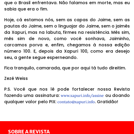
que o Brasil enfrentava. Não falamos em morte, mas eu
sabia que era o fim.
Hoje, cá estamos nós, sem as capas do Jaime, sem as
pautas do Jaime, sem o linguajar do Jaime, sem o jaimês
da Xapuri, mas na labuta, firmes na resistência. Mês sim,
mês sim de novo, como você sonhava, Jaiminho,
carcamos porva e, enfim, chegamos à nossa edição
número 100. E, depois da Xapuri 100, como era desejo
seu, a gente segue esperneando.
Fica tranquilo, camarada, que por aqui tá tudo direitim.
Zezé Weiss
P.S. Você que nos lê pode fortalecer nossa Revista
fazendo uma assinatura:
ou doando
www.xapuri.info/assine
qualquer valor pelo PIX:
. Gratidão!
contato@xapuri.info
SOBRE A REVISTA