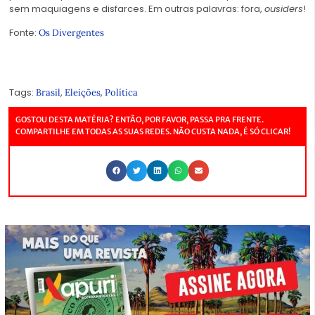
sem maquiagens e disfarces. Em outras palavras: fora,
ousiders
!
Fonte:
Os Divergentes
Tags:
,
,
Brasil
Eleições
Política
GOSTOU DESTA MATÉRIA? ENTÃO, POR FAVOR, PASSA PRA FRENTE.
COMPARTILHE EM TODAS AS SUAS REDES. NÃO CUSTA NADA, É SÓ CLICAR!