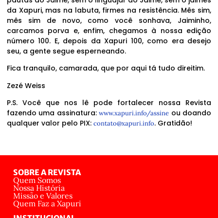
pautas do Jaime, sem o linguajar do Jaime, sem o jaimês
da Xapuri, mas na labuta, firmes na resistência. Mês sim,
mês sim de novo, como você sonhava, Jaiminho,
carcamos porva e, enfim, chegamos à nossa edição
número 100. E, depois da Xapuri 100, como era desejo
seu, a gente segue esperneando.
Fica tranquilo, camarada, que por aqui tá tudo direitim.
Zezé Weiss
P.S. Você que nos lê pode fortalecer nossa Revista
fazendo uma assinatura:
ou doando
www.xapuri.info/assine
qualquer valor pelo PIX:
. Gratidão!
contato@xapuri.info
SOBRE A REVISTA
Quem Somos
Nossa História
Missão e Valores
Quem Faz a Xapuri
INSTITUCIONAL