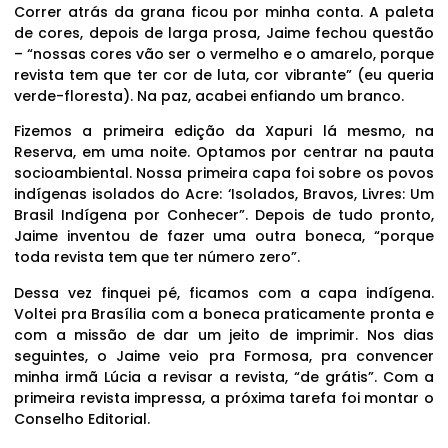
Correr atrás da grana ficou por minha conta. A paleta
de cores, depois de larga prosa, Jaime fechou questão
– “nossas cores vão ser o vermelho e o amarelo, porque
revista tem que ter cor de luta, cor vibrante” (eu queria
verde-floresta). Na paz, acabei enfiando um branco.
Fizemos a primeira edição da Xapuri lá mesmo, na
Reserva, em uma noite. Optamos por centrar na pauta
socioambiental. Nossa primeira capa foi sobre os povos
indígenas isolados do Acre: ‘Isolados, Bravos, Livres: Um
Brasil Indígena por Conhecer”. Depois de tudo pronto,
Jaime inventou de fazer uma outra boneca, “porque
toda revista tem que ter número zero”.
Dessa vez finquei pé, ficamos com a capa indígena.
Voltei pra Brasília com a boneca praticamente pronta e
com a missão de dar um jeito de imprimir. Nos dias
seguintes, o Jaime veio pra Formosa, pra convencer
minha irmã Lúcia a revisar a revista, “de grátis”. Com a
primeira revista impressa, a próxima tarefa foi montar o
Conselho Editorial.