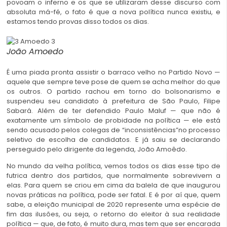
povoam o inferno e os que se utilizaram desse discurso com
absoluta má-fé, o fato é que a nova política nunca existiu, e
estamos tendo provas disso todos os dias.
João Amoedo
É uma piada pronta assistir o barraco velho no Partido Novo —
aquele que sempre teve pose de quem se acha melhor do que
os outros. O partido rachou em torno do bolsonarismo e
suspendeu seu candidato à prefeitura de São Paulo, Filipe
Sabará. Além de ter defendido Paulo Maluf — que não é
exatamente um símbolo de probidade na política — ele está
sendo acusado pelos colegas de “inconsistências”no processo
seletivo de escolha de candidatos. E já saiu se declarando
perseguido pelo dirigente da legenda, João Amoêdo.
No mundo da velha política, vemos todos os dias esse tipo de
futrica dentro dos partidos, que normalmente sobrevivem a
elas. Para quem se criou em cima da balela de que inaugurou
novas práticas na política, pode ser fatal. E é por aí que, quem
sabe, a eleição municipal de 2020 represente uma espécie de
fim das ilusões, ou seja, o retorno do eleitor à sua realidade
política — que, de fato, é muito dura, mas tem que ser encarada