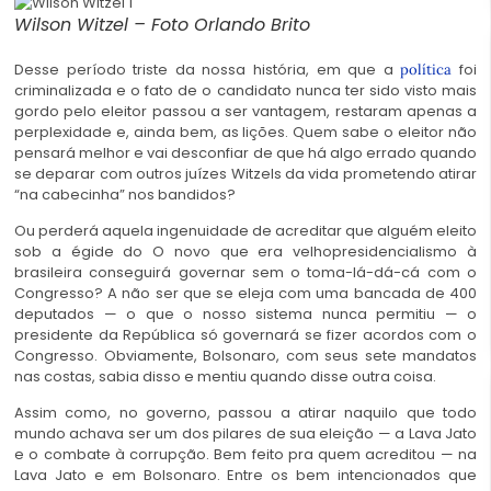
Wilson Witzel – Foto Orlando Brito
Desse período triste da nossa história, em que a
foi
política
criminalizada e o fato de o candidato nunca ter sido visto mais
gordo pelo eleitor passou a ser vantagem, restaram apenas a
perplexidade e, ainda bem, as lições. Quem sabe o eleitor não
pensará melhor e vai desconfiar de que há algo errado quando
se deparar com outros juízes Witzels da vida prometendo atirar
“na cabecinha” nos bandidos?
Ou perderá aquela ingenuidade de acreditar que alguém eleito
sob a égide do O novo que era velhopresidencialismo à
brasileira conseguirá governar sem o toma-lá-dá-cá com o
Congresso? A não ser que se eleja com uma bancada de 400
deputados — o que o nosso sistema nunca permitiu — o
presidente da República só governará se fizer acordos com o
Congresso. Obviamente, Bolsonaro, com seus sete mandatos
nas costas, sabia disso e mentiu quando disse outra coisa.
Assim como, no governo, passou a atirar naquilo que todo
mundo achava ser um dos pilares de sua eleição — a Lava Jato
e o combate à corrupção. Bem feito pra quem acreditou — na
Lava Jato e em Bolsonaro. Entre os bem intencionados que