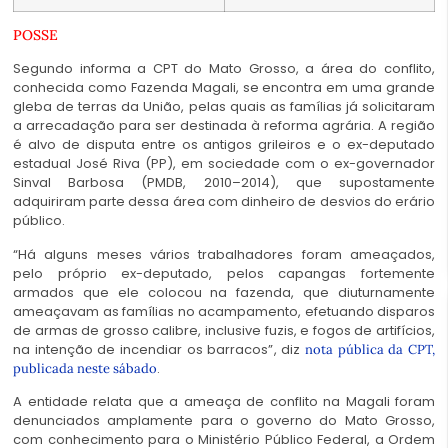
POSSE
Segundo informa a CPT do Mato Grosso, a área do conflito,
conhecida como Fazenda Magali, se encontra em uma grande
gleba de terras da União, pelas quais as famílias já solicitaram
a arrecadação para ser destinada à reforma agrária. A região
é alvo de disputa entre os antigos grileiros e o ex-deputado
estadual José Riva (PP), em sociedade com o ex-governador
Sinval Barbosa (PMDB, 2010–2014), que supostamente
adquiriram parte dessa área com dinheiro de desvios do erário
público.
“Há alguns meses vários trabalhadores foram ameaçados,
pelo próprio ex-deputado, pelos capangas fortemente
armados que ele colocou na fazenda, que diuturnamente
ameaçavam as famílias no acampamento, efetuando disparos
de armas de grosso calibre, inclusive fuzis, e fogos de artifícios,
na intenção de incendiar os barracos”, diz
nota pública da CPT,
.
publicada neste sábado
A entidade relata que a ameaça de conflito na Magali foram
denunciados amplamente para o governo do Mato Grosso,
com conhecimento para o Ministério Público Federal, a Ordem