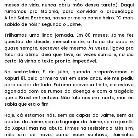
meses de vida, nunca abriu mão dessa tarefa). Daqui
rumamos pra Goiânia, para convidar o arqueólogo
Altair Sales Barbosa, nosso primeiro conselheiro. “O mais
sabido de nóis,” segundo o Jaime.
Trilhamos uma linda jornada. Em 80 meses, Jaime fez
questão de decidir, mensalmente, o tema da capa e,
quase sempre, escrever ele mesmo. Às vezes, ligava pra
falar da ótima ideia que teve, às vezes sumia e, no dia
certo, lá vinha o texto pronto, impecável.
Na sexta-feira, 9 de julho, quando preparávamos a
Xapuri 81, pela primeira vez em sete anos, ele me pediu
para cuidar de tudo. Foi uma conversa triste, ele estava
agoniado com os rumos da doença e com a tragédia
que o Brasil enfrentava. Não falamos em morte, mas eu
sabia que era o fim.
Hoje, cá estamos nós, sem as capas do Jaime, sem as
pautas do Jaime, sem o linguajar do Jaime, sem o jaimês
da Xapuri, mas na labuta, firmes na resistência. Mês sim,
mês sim de novo, como você sonhava, Jaiminho,