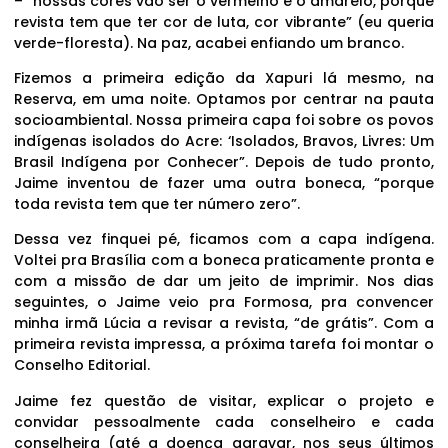
– “nossas cores vão ser o vermelho e o amarelo, porque
revista tem que ter cor de luta, cor vibrante” (eu queria
verde-floresta). Na paz, acabei enfiando um branco.
Fizemos a primeira edição da Xapuri lá mesmo, na
Reserva, em uma noite. Optamos por centrar na pauta
socioambiental. Nossa primeira capa foi sobre os povos
indígenas isolados do Acre: ‘Isolados, Bravos, Livres: Um
Brasil Indígena por Conhecer”. Depois de tudo pronto,
Jaime inventou de fazer uma outra boneca, “porque
toda revista tem que ter número zero”.
Dessa vez finquei pé, ficamos com a capa indígena.
Voltei pra Brasília com a boneca praticamente pronta e
com a missão de dar um jeito de imprimir. Nos dias
seguintes, o Jaime veio pra Formosa, pra convencer
minha irmã Lúcia a revisar a revista, “de grátis”. Com a
primeira revista impressa, a próxima tarefa foi montar o
Conselho Editorial.
Jaime fez questão de visitar, explicar o projeto e
convidar pessoalmente cada conselheiro e cada
conselheira (até a doença agravar, nos seus últimos