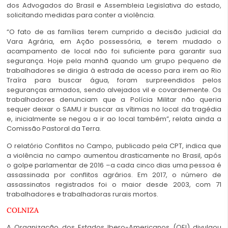
dos Advogados do Brasil e Assembleia Legislativa do estado,
solicitando medidas para conter a violência.
“O fato de as famílias terem cumprido a decisão judicial da
Vara Agrária, em Ação possessória, e terem mudado o
acampamento de local não foi suficiente para garantir sua
segurança. Hoje pela manhã quando um grupo pequeno de
trabalhadores se dirigia à estrada de acesso para irem ao Rio
Traíra para buscar água, foram surpreendidos pelos
seguranças armados, sendo alvejados vil e covardemente. Os
trabalhadores denunciam que a Polícia Militar não queria
sequer deixar o SAMU ir buscar as vítimas no local da tragédia
e, inicialmente se negou a ir ao local também”, relata ainda a
Comissão Pastoral da Terra.
O relatório Conflitos no Campo, publicado pela CPT, indica que
a violência no campo aumentou drasticamente no Brasil, após
o golpe parlamentar de 2016 –a cada cinco dias uma pessoa é
assassinada por conflitos agrários. Em 2017, o número de
assassinatos registrados foi o maior desde 2003, com 71
trabalhadores e trabalhadoras rurais mortos.
COLNIZA
A Organização dos Estados Ibero-Americanos (OEI) divulgou