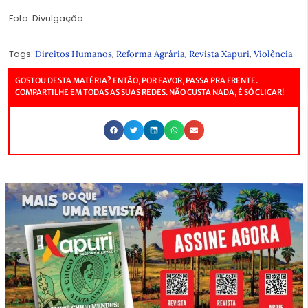
Foto: Divulgação
Tags:
,
,
,
Direitos Humanos
Reforma Agrária
Revista Xapuri
Violência
GOSTOU DESTA MATÉRIA? ENTÃO, POR FAVOR, PASSA PRA FRENTE.
COMPARTILHE EM TODAS AS SUAS REDES. NÃO CUSTA NADA, É SÓ CLICAR!