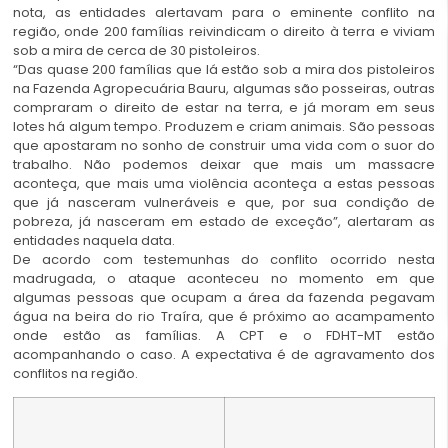
nota, as entidades alertavam para o eminente conflito na
região, onde 200 famílias reivindicam o direito à terra e viviam
sob a mira de cerca de 30 pistoleiros.
“Das quase 200 famílias que lá estão sob a mira dos pistoleiros
na Fazenda Agropecuária Bauru, algumas são posseiras, outras
compraram o direito de estar na terra, e já moram em seus
lotes há algum tempo. Produzem e criam animais. São pessoas
que apostaram no sonho de construir uma vida com o suor do
trabalho. Não podemos deixar que mais um massacre
aconteça, que mais uma violência aconteça a estas pessoas
que já nasceram vulneráveis e que, por sua condição de
pobreza, já nasceram em estado de exceção”, alertaram as
entidades naquela data.
De acordo com testemunhas do conflito ocorrido nesta
madrugada, o ataque aconteceu no momento em que
algumas pessoas que ocupam a área da fazenda pegavam
água na beira do rio Traíra, que é próximo ao acampamento
onde estão as famílias. A CPT e o FDHT-MT estão
acompanhando o caso. A expectativa é de agravamento dos
conflitos na região.