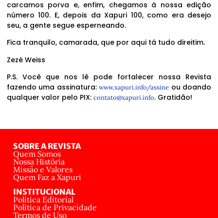
carcamos porva e, enfim, chegamos à nossa edição
número 100. E, depois da Xapuri 100, como era desejo
seu, a gente segue esperneando.
Fica tranquilo, camarada, que por aqui tá tudo direitim.
Zezé Weiss
P.S. Você que nos lê pode fortalecer nossa Revista
fazendo uma assinatura:
ou doando
www.xapuri.info/assine
qualquer valor pelo PIX:
. Gratidão!
contato@xapuri.info
SOBRE A REVISTA
Quem Somos
Nossa História
Missão e Valores
Quem Faz a Xapuri
INSTITUCIONAL
Política Editorial
Política de Privacidade
Termos de Uso