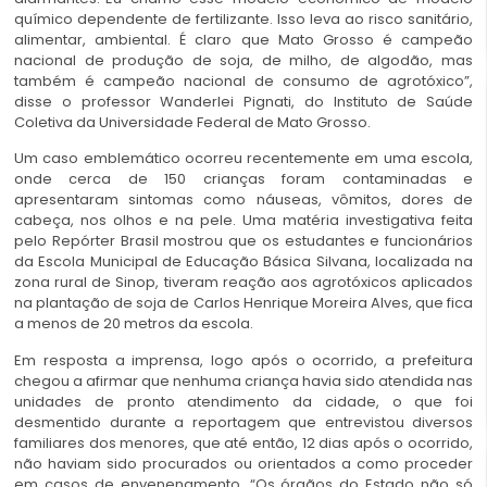
químico dependente de fertilizante. Isso leva ao risco sanitário,
alimentar, ambiental. É claro que Mato Grosso é campeão
nacional de produção de soja, de milho, de algodão, mas
também é campeão nacional de consumo de agrotóxico”,
disse o professor Wanderlei Pignati, do Instituto de Saúde
Coletiva da Universidade Federal de Mato Grosso.
Um caso emblemático ocorreu recentemente em uma escola,
onde cerca de 150 crianças foram contaminadas e
apresentaram sintomas como náuseas, vômitos, dores de
cabeça, nos olhos e na pele. Uma matéria investigativa feita
pelo Repórter Brasil mostrou que os estudantes e funcionários
da Escola Municipal de Educação Básica Silvana, localizada na
zona rural de Sinop, tiveram reação aos agrotóxicos aplicados
na plantação de soja de Carlos Henrique Moreira Alves, que fica
a menos de 20 metros da escola.
Em resposta a imprensa, logo após o ocorrido, a prefeitura
chegou a afirmar que nenhuma criança havia sido atendida nas
unidades de pronto atendimento da cidade, o que foi
desmentido durante a reportagem que entrevistou diversos
familiares dos menores, que até então, 12 dias após o ocorrido,
não haviam sido procurados ou orientados a como proceder
em casos de envenenamento. “Os órgãos do Estado não só