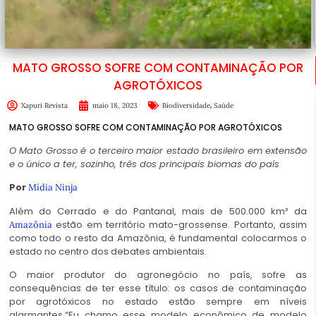
MATO GROSSO SOFRE COM CONTAMINAÇÃO POR
AGROTÓXICOS
,
Xapuri Revista
maio 18, 2023
Biodiversidade
Saúde
MATO GROSSO SOFRE COM CONTAMINAÇÃO POR AGROTÓXICOS
O Mato Grosso é o terceiro maior estado brasileiro em extensão
e o único a ter, sozinho, três dos principais biomas do país
Por
Mídia Ninja
Além do Cerrado e do Pantanal, mais de 500.000 km² da
estão em território mato-grossense. Portanto, assim
Amazônia
como todo o resto da Amazônia, é fundamental colocarmos o
estado no centro dos debates ambientais.
O maior produtor do agronegócio no país, sofre as
consequências de ter esse título: os casos de contaminação
por agrotóxicos no estado estão sempre em níveis
alarmantes.“Eu chamo esse modelo econômico de modelo