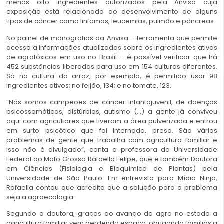
menos oito ingredientes autorizados pela Anvisa cuja
exposição está relacionada ao desenvolvimento de alguns
tipos de câncer como linfomas, leucemias, pulmão e pâncreas.
No painel de monografias da Anvisa – ferramenta que permite
acesso a informações atualizadas sobre os ingredientes ativos
de agrotóxicos em uso no Brasil – é possível verificar que há
452 substâncias liberadas para uso em 154 culturas diferentes.
Só na cultura do arroz, por exemplo, é permitido usar 98
ingredientes ativos; no feijão, 134; e no tomate, 123.
“Nós somos campeões de câncer infantojuvenil, de doenças
psicossomáticas, distúrbios, autismo (…) a gente já conviveu
aqui com agricultores que tiveram a área pulverizada e entrou
em surto psicótico que foi internado, preso. São vários
problemas de gente que trabalha com agricultura familiar e
isso não é divulgado”, conta a professora da Universidade
Federal do Mato Grosso Rafaella Felipe, que é também Doutora
em Ciências (Fisiologia e Bioquímica de Plantas) pela
Universidade de São Paulo. Em entrevista para Mídia Ninja,
Rafaella contou que acredita que a solução para o problema
seja a agroecologia.
Segundo a doutora, graças ao avanço do agro no estado a
agricultura familiar vem perdendo espaço, obrigando famílias a