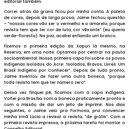
editorial também.
Correr atrás da grana ficou por minha conta. A paleta
de cores, depois de larga prosa, Jaime fechou questão
– “nossas cores vão ser o vermelho e o amarelo, porque
revista tem que ter cor de luta, cor vibrante” (eu queria
verde-floresta). Na paz, acabei enfiando um branco.
Fizemos a primeira edição da Xapuri lá mesmo, na
Reserva, em uma noite. Optamos por centrar na pauta
socioambiental. Nossa primeira capa foi sobre os povos
indígenas isolados do Acre: ‘Isolados, Bravos, Livres: Um
Brasil Indígena por Conhecer”. Depois de tudo pronto,
Jaime inventou de fazer uma outra boneca, “porque
toda revista tem que ter número zero”.
Dessa vez finquei pé, ficamos com a capa indígena.
Voltei pra Brasília com a boneca praticamente pronta e
com a missão de dar um jeito de imprimir. Nos dias
seguintes, o Jaime veio pra Formosa, pra convencer
minha irmã Lúcia a revisar a revista, “de grátis”. Com a
primeira revista impressa, a próxima tarefa foi montar o
Conselho Editorial.