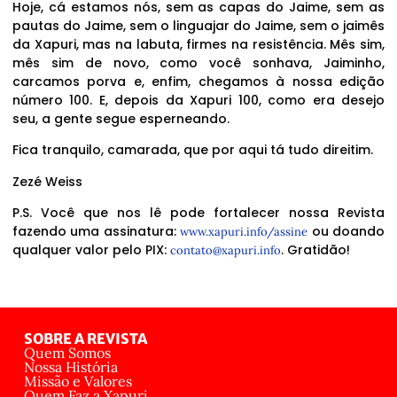
Hoje, cá estamos nós, sem as capas do Jaime, sem as
pautas do Jaime, sem o linguajar do Jaime, sem o jaimês
da Xapuri, mas na labuta, firmes na resistência. Mês sim,
mês sim de novo, como você sonhava, Jaiminho,
carcamos porva e, enfim, chegamos à nossa edição
número 100. E, depois da Xapuri 100, como era desejo
seu, a gente segue esperneando.
Fica tranquilo, camarada, que por aqui tá tudo direitim.
Zezé Weiss
P.S. Você que nos lê pode fortalecer nossa Revista
fazendo uma assinatura:
ou doando
www.xapuri.info/assine
qualquer valor pelo PIX:
. Gratidão!
contato@xapuri.info
SOBRE A REVISTA
Quem Somos
Nossa História
Missão e Valores
Quem Faz a Xapuri