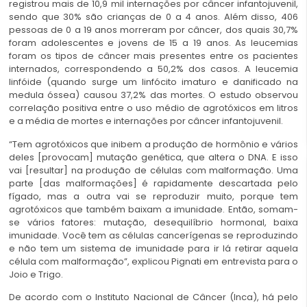
registrou mais de 10,9 mil internações por câncer infantojuvenil,
sendo que 30% são crianças de 0 a 4 anos. Além disso, 406
pessoas de 0 a 19 anos morreram por câncer, dos quais 30,7%
foram adolescentes e jovens de 15 a 19 anos. As leucemias
foram os tipos de câncer mais presentes entre os pacientes
internados, correspondendo a 50,2% dos casos. A leucemia
linfóide (quando surge um linfócito imaturo e danificado na
medula óssea) causou 37,2% das mortes. O estudo observou
correlação positiva entre o uso médio de agrotóxicos em litros
e a média de mortes e internações por câncer infantojuvenil.
“Tem agrotóxicos que inibem a produção de hormônio e vários
deles [provocam] mutação genética, que altera o DNA. E isso
vai [resultar] na produção de células com malformação. Uma
parte [das malformações] é rapidamente descartada pelo
fígado, mas a outra vai se reproduzir muito, porque tem
agrotóxicos que também baixam a imunidade. Então, somam-
se vários fatores: mutação, desequilíbrio hormonal, baixa
imunidade. Você tem as células cancerígenas se reproduzindo
e não tem um sistema de imunidade para ir lá retirar aquela
célula com malformação”, explicou Pignati em entrevista para o
Joio e Trigo.
De acordo com o Instituto Nacional de Câncer (Inca), há pelo