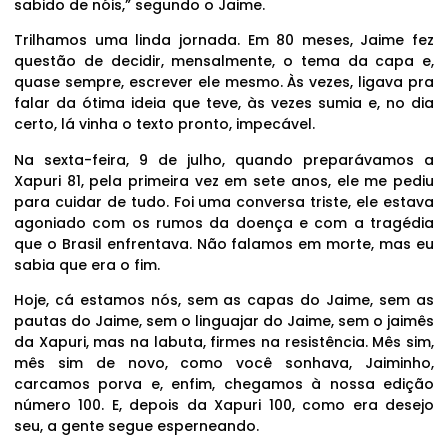
sabido de nóis,” segundo o Jaime.
Trilhamos uma linda jornada. Em 80 meses, Jaime fez
questão de decidir, mensalmente, o tema da capa e,
quase sempre, escrever ele mesmo. Às vezes, ligava pra
falar da ótima ideia que teve, às vezes sumia e, no dia
certo, lá vinha o texto pronto, impecável.
Na sexta-feira, 9 de julho, quando preparávamos a
Xapuri 81, pela primeira vez em sete anos, ele me pediu
para cuidar de tudo. Foi uma conversa triste, ele estava
agoniado com os rumos da doença e com a tragédia
que o Brasil enfrentava. Não falamos em morte, mas eu
sabia que era o fim.
Hoje, cá estamos nós, sem as capas do Jaime, sem as
pautas do Jaime, sem o linguajar do Jaime, sem o jaimês
da Xapuri, mas na labuta, firmes na resistência. Mês sim,
mês sim de novo, como você sonhava, Jaiminho,
carcamos porva e, enfim, chegamos à nossa edição
número 100. E, depois da Xapuri 100, como era desejo
seu, a gente segue esperneando.