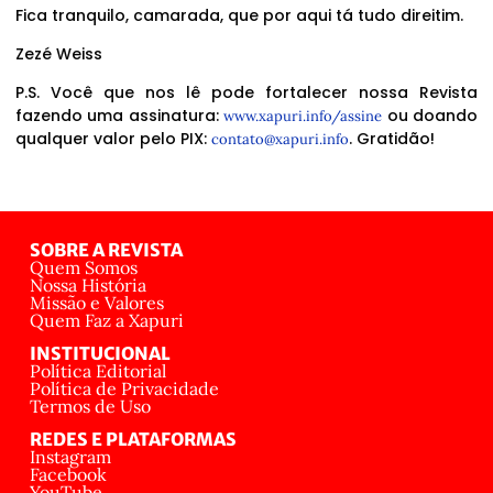
Fica tranquilo, camarada, que por aqui tá tudo direitim.
Zezé Weiss
P.S. Você que nos lê pode fortalecer nossa Revista
fazendo uma assinatura:
ou doando
www.xapuri.info/assine
qualquer valor pelo PIX:
. Gratidão!
contato@xapuri.info
SOBRE A REVISTA
Quem Somos
Nossa História
Missão e Valores
Quem Faz a Xapuri
INSTITUCIONAL
Política Editorial
Política de Privacidade
Termos de Uso
REDES E PLATAFORMAS
Instagram
Facebook
YouTube