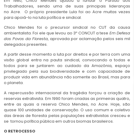
Em 1980, Chico Mendes ajudou a fundar o Partido dos
Trabalhadores, sendo uma de suas principais lideranças
no Acre. O próprio presidente Lula foi ao Acre muitas vezes
para apoiá-lo na luta política e sindical.
Chico Mendes foi o precursor sindical no CUT da causa
ambientalista. Foi ele que levou ao 3º CONCUT a tese
Em Defesa
dos Povos da Floresta
, aprovada por aclamação pelos seis mil
delegados presentes.
A partir desse momento a luta por direitos e por terra com uma
visão global entra na pauta sindical, convocando a todas e
todos para se juntarem ao cuidado da Amazônia, espaço
privilegiado pela sua biodiversidade e com capacidade de
produzir vida em abundância não somente ao Brasil, mas para
o planeta.
A repercussão internacional da tragédia forçou a criação de
reservas extrativista. Em 1990 foram criadas as primeiras quatro,
entre as quais a reserva Chico Mendes, no Acre. Hoje, são
quase 100 unidades de conservação. O uso comum e coletivo
das áreas de floresta pelas populações extrativistas cresceu e
se tornou política pública em outros biomas brasileiros.
O RETROCESSO