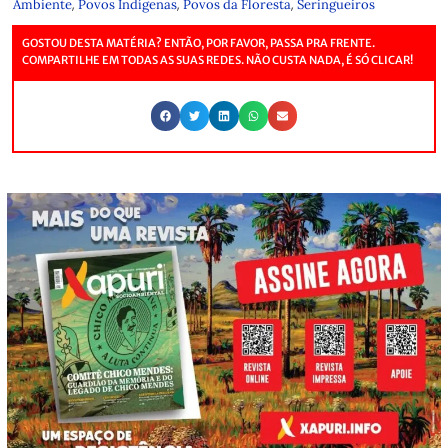
,
,
,
Ambiente
Povos Indígenas
Povos da Floresta
Seringueiros
GOSTOU DESTA MATÉRIA? ENTÃO, POR FAVOR, PASSA PRA FRENTE.
COMPARTILHE EM TODAS AS SUAS REDES. NÃO CUSTA NADA, É SÓ CLICAR!