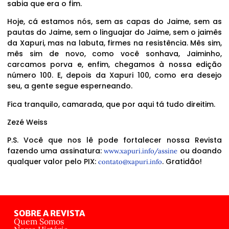
sabia que era o fim.
Hoje, cá estamos nós, sem as capas do Jaime, sem as
pautas do Jaime, sem o linguajar do Jaime, sem o jaimês
da Xapuri, mas na labuta, firmes na resistência. Mês sim,
mês sim de novo, como você sonhava, Jaiminho,
carcamos porva e, enfim, chegamos à nossa edição
número 100. E, depois da Xapuri 100, como era desejo
seu, a gente segue esperneando.
Fica tranquilo, camarada, que por aqui tá tudo direitim.
Zezé Weiss
P.S. Você que nos lê pode fortalecer nossa Revista
fazendo uma assinatura:
ou doando
www.xapuri.info/assine
qualquer valor pelo PIX:
. Gratidão!
contato@xapuri.info
SOBRE A REVISTA
Quem Somos