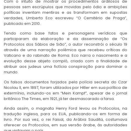
Com o intuito de mostrar os procedimentos ardilosos de
pessoas sem escrúpulos que movidas pelo ódio e ambições
políticas inventam mentiras e as transformam em supostas
verdades, Umberto Eco escreveu “O Cemitério de Praga”,
publicado em 2010.
Tendo como base fatos e personagens verídicos que
participaram da elaboração e da disseminação de “Os
Protocolos dos Sábios de Sião”, o autor reconstrói o século 19
através de uma narração polêmica que recebeu críticas do
Vaticano e do rabinato de Roma. Eco narra o nascimento e a
evolução desse abjeto complô, criado com a finalidade de
atribuir aos judeus uma fictícia conspiração para dominar o
mundo.
Os falsos documentos forjados pela polícia secreta do Czar
Nicolau II, em 1897, foram utilizados por Hitler em sua política de
extermínio, incluindo-os em “Mein Kampf”, apesar de o jornal
britânico The Times, em 1921, já ter desmascarado a farsa.
Ainda assim, o magnata Henry Ford levou os Protocolos, na
tradução inglesa, para os EUA, publicando-os em forma de
livro. Por sua vez, o rei Faisal, da Arábia Saudita, costumava
oferecer os Protocolos, em sua versão árabe, às autoridades
que visitavam o país.