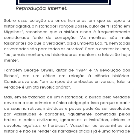
Reprodução: Internet.
Sobre essa coleção de erros humanos em que se apoia a
historiografia, o historiador François Dosse, autor de “História em
Migalhas”, reconhece que a história ainda é frequentemente
considerada fonte de corrupção. “As mentiras são mais
fascinantes do que a verdade”, dizia Umberto Eco. “E nem todas
as verdades são para todos os ouvidos”. Para o escritor italiano,
“os jornais mentem, os historiadores mentem, a televisão hoje
mente”.
Também George Orwell, autor de “1984” e “A Revolução dos
Bichos”, era um cético em relação à ciência histórica.
Considerava que “em tempos de embustes universais, falar a
verdade é um ato revolucionário”.
Mas, em se tratando de um historiador, a busca pela verdade
deve ser a sua primeira e única obrigação. Isso porque a partir
de suas narrativas, indivíduos e povos poderão ser assolados
por vicissitudes e barbáries, “igualmente cometidas pelos
brutos e pelos civilizados, ignorantes e instruídos, cínicos e
devotos, egoístas e heróicos”. Vasculhar os escaninhos da
história e não se render às narrativas oficiais já é uma forma de