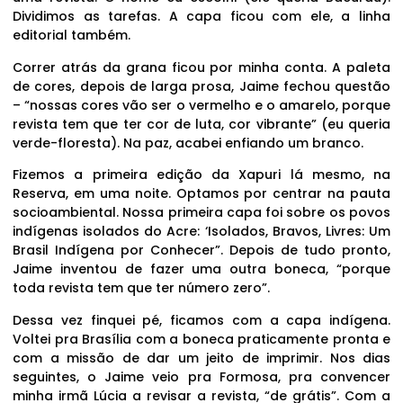
Dividimos as tarefas. A capa ficou com ele, a linha
editorial também.
Correr atrás da grana ficou por minha conta. A paleta
de cores, depois de larga prosa, Jaime fechou questão
– “nossas cores vão ser o vermelho e o amarelo, porque
revista tem que ter cor de luta, cor vibrante” (eu queria
verde-floresta). Na paz, acabei enfiando um branco.
Fizemos a primeira edição da Xapuri lá mesmo, na
Reserva, em uma noite. Optamos por centrar na pauta
socioambiental. Nossa primeira capa foi sobre os povos
indígenas isolados do Acre: ‘Isolados, Bravos, Livres: Um
Brasil Indígena por Conhecer”. Depois de tudo pronto,
Jaime inventou de fazer uma outra boneca, “porque
toda revista tem que ter número zero”.
Dessa vez finquei pé, ficamos com a capa indígena.
Voltei pra Brasília com a boneca praticamente pronta e
com a missão de dar um jeito de imprimir. Nos dias
seguintes, o Jaime veio pra Formosa, pra convencer
minha irmã Lúcia a revisar a revista, “de grátis”. Com a