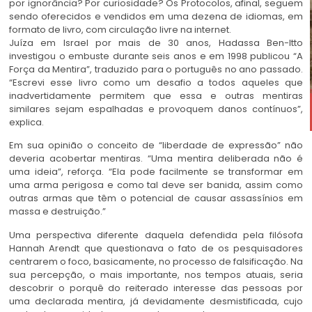
por ignorância? Por curiosidade? Os Protocolos, afinal, seguem
sendo oferecidos e vendidos em uma dezena de idiomas, em
formato de livro, com circulação livre na internet.
Juíza em Israel por mais de 30 anos, Hadassa Ben-Itto
investigou o embuste durante seis anos e em 1998 publicou “A
Força da Mentira”, traduzido para o português no ano passado.
“Escrevi esse livro como um desafio a todos aqueles que
inadvertidamente permitem que essa e outras mentiras
similares sejam espalhadas e provoquem danos contínuos”,
explica.
Em sua opinião o conceito de “liberdade de expressão” não
deveria acobertar mentiras. “Uma mentira deliberada não é
uma ideia”, reforça. “Ela pode facilmente se transformar em
uma arma perigosa e como tal deve ser banida, assim como
outras armas que têm o potencial de causar assassínios em
massa e destruição.”
Uma perspectiva diferente daquela defendida pela filósofa
Hannah Arendt que questionava o fato de os pesquisadores
centrarem o foco, basicamente, no processo de falsificação. Na
sua percepção, o mais importante, nos tempos atuais, seria
descobrir o porquê do reiterado interesse das pessoas por
uma declarada mentira, já devidamente desmistificada, cujo