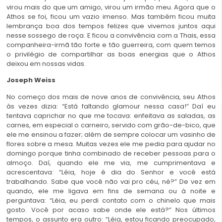
virou mais do que um amigo, virou um irmão meu. Agora que o
Athos se foi, ficou um vazio imenso. Mas também ficou muita
lembrança boa dos tempos felizes que vivemos juntos aqui
nesse sossego de roça. E ficou a convivência com a Thais, essa
companheira-irmã tão forte e tão guerreira, com quem temos
o privilégio de compartilhar as boas energias que o Athos
deixou em nossas vidas.
Joseph Weiss
No começo dos mais de nove anos de convivência, seu Athos
às vezes dizia: “Está faltando glamour nessa casa!” Daí eu
tentava caprichar no que me tocava: enfeitava as saladas, as
carnes, em especial o carneiro, servido com grão-de-bico, que
ele me ensinou a fazer; além de sempre colocar um vasinho de
flores sobre a mesa. Muitas vezes ele me pedia para ajudar no
domingo porque tinha combinado de receber pessoas para o
almoço. Daí, quando ele me via, me cumprimentava e
acrescentava: “Léia, hoje é dia do Senhor e você está
trabalhando. Sabe que você não vai pro céu, né?” De vez em
quando, ele me ligava em fins de semana ou à noite e
perguntava: “Léia, eu perdi contato com o chinelo que mais
gosto. Você por acaso sabe onde ele está?” Nos últimos
tempos, o assunto era outro: “Léia, estou ficando preocupado,