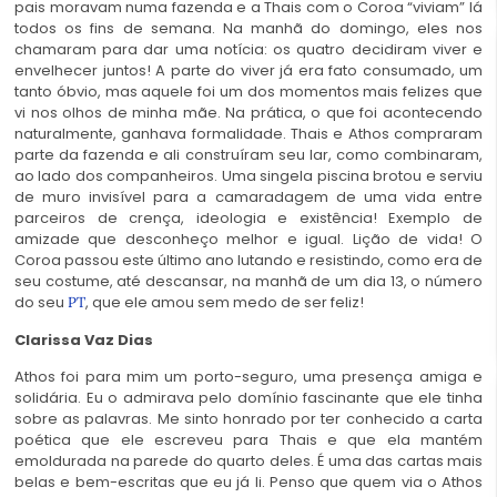
pais moravam numa fazenda e a Thais com o Coroa “viviam” lá
todos os fins de semana. Na manhã do domingo, eles nos
chamaram para dar uma notícia: os quatro decidiram viver e
envelhecer juntos! A parte do viver já era fato consumado, um
tanto óbvio, mas aquele foi um dos momentos mais felizes que
vi nos olhos de minha mãe. Na prática, o que foi acontecendo
naturalmente, ganhava formalidade. Thais e Athos compraram
parte da fazenda e ali construíram seu lar, como combinaram,
ao lado dos companheiros. Uma singela piscina brotou e serviu
de muro invisível para a camaradagem de uma vida entre
parceiros de crença, ideologia e existência! Exemplo de
amizade que desconheço melhor e igual. Lição de vida! O
Coroa passou este último ano lutando e resistindo, como era de
seu costume, até descansar, na manhã de um dia 13, o número
do seu
, que ele amou sem medo de ser feliz!
PT
Clarissa Vaz Dias
Athos foi para mim um porto-seguro, uma presença amiga e
solidária. Eu o admirava pelo domínio fascinante que ele tinha
sobre as palavras. Me sinto honrado por ter conhecido a carta
poética que ele escreveu para Thais e que ela mantém
emoldurada na parede do quarto deles. É uma das cartas mais
belas e bem-escritas que eu já li. Penso que quem via o Athos