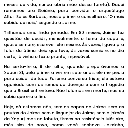
meses de vida, nunca abriu mão dessa tarefa). Daqui
rumamos pra Goiânia, para convidar o arqueólogo
Altair Sales Barbosa, nosso primeiro conselheiro. “O mais
sabido de nóis,” segundo o Jaime.
Trilhamos uma linda jornada. Em 80 meses, Jaime fez
questão de decidir, mensalmente, o tema da capa e,
quase sempre, escrever ele mesmo. Às vezes, ligava pra
falar da ótima ideia que teve, às vezes sumia e, no dia
certo, lá vinha o texto pronto, impecável.
Na sexta-feira, 9 de julho, quando preparávamos a
Xapuri 81, pela primeira vez em sete anos, ele me pediu
para cuidar de tudo. Foi uma conversa triste, ele estava
agoniado com os rumos da doença e com a tragédia
que o Brasil enfrentava. Não falamos em morte, mas eu
sabia que era o fim.
Hoje, cá estamos nós, sem as capas do Jaime, sem as
pautas do Jaime, sem o linguajar do Jaime, sem o jaimês
da Xapuri, mas na labuta, firmes na resistência. Mês sim,
mês sim de novo, como você sonhava, Jaiminho,