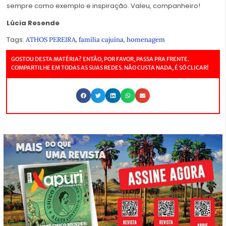
sempre como exemplo e inspiração. Valeu, companheiro!
Lúcia Resende
Tags:
,
,
ATHOS PEREIRA
família cajuína
homenagem
GOSTOU DESTA MATÉRIA? ENTÃO, POR FAVOR, PASSA PRA FRENTE.
COMPARTILHE EM TODAS AS SUAS REDES. NÃO CUSTA NADA, É SÓ CLICAR!