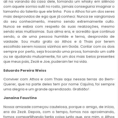
ali na varanda da casa dele, tomando um whisky em silêncio
com aquele sorriso sutil no rosto, jamais conseguiria imaginar o
tamanho do talento que ele tinha. Pois o Athos foi um dos seres
mais desprovidos de ego que já conheci. Nunca se vangloriava
do seu conhecimento, mesmo sendo extremamente culto.
Nunca se exibia com respeito às suas realizações, mesmo
sendo elas muitíssimas. Sua alma era, e acredito que continua
sendo, a de uma pessoa humilde e terna, desprovida de
vaidade. Sou muito grato ao Athos e à Thais por terem
escolhido serem nossos vizinhos em Goiás. Contar com os dois
sempre por perto, seja trocando uma prosa, tomando um café
ou se ajudando mutuamente, foi um dos mais belos presentes
que meus pais, Zezé e Joe, puderam ter na vida.
Eduardo Pereira Weiss
Conviver com Athos e com Thais aqui nessas terras do Bem-
Querer, que na parte deles tem por nome Cajuína, foi sempre
uma alegria e um grande aprendizado. Gratidão!
Janaina Faustino
Nossa amizade começou cautelosa, porque o amigo, de início,
era da Zezé. Depois, com o tempo, fomos nos aproximando,
fomos compartilhando tanta coisa junto que, pra mim, o Athos