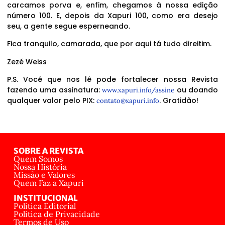
carcamos porva e, enfim, chegamos à nossa edição
número 100. E, depois da Xapuri 100, como era desejo
seu, a gente segue esperneando.
Fica tranquilo, camarada, que por aqui tá tudo direitim.
Zezé Weiss
P.S. Você que nos lê pode fortalecer nossa Revista
fazendo uma assinatura:
ou doando
www.xapuri.info/assine
qualquer valor pelo PIX:
. Gratidão!
contato@xapuri.info
SOBRE A REVISTA
Quem Somos
Nossa História
Missão e Valores
Quem Faz a Xapuri
INSTITUCIONAL
Política Editorial
Política de Privacidade
Termos de Uso