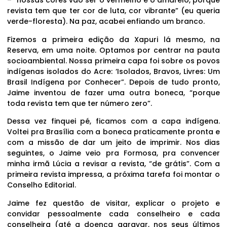
– “nossas cores vão ser o vermelho e o amarelo, porque
revista tem que ter cor de luta, cor vibrante” (eu queria
verde-floresta). Na paz, acabei enfiando um branco.
Fizemos a primeira edição da Xapuri lá mesmo, na
Reserva, em uma noite. Optamos por centrar na pauta
socioambiental. Nossa primeira capa foi sobre os povos
indígenas isolados do Acre: ‘Isolados, Bravos, Livres: Um
Brasil Indígena por Conhecer”. Depois de tudo pronto,
Jaime inventou de fazer uma outra boneca, “porque
toda revista tem que ter número zero”.
Dessa vez finquei pé, ficamos com a capa indígena.
Voltei pra Brasília com a boneca praticamente pronta e
com a missão de dar um jeito de imprimir. Nos dias
seguintes, o Jaime veio pra Formosa, pra convencer
minha irmã Lúcia a revisar a revista, “de grátis”. Com a
primeira revista impressa, a próxima tarefa foi montar o
Conselho Editorial.
Jaime fez questão de visitar, explicar o projeto e
convidar pessoalmente cada conselheiro e cada
conselheira (até a doença agravar, nos seus últimos