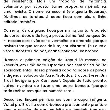
de resistência. Mais um trabalho de militância,
voluntário, por suposto. Jaime propôs um jornal; eu,
uma revista. O nome eu escolhi (ele queria Bacurau).
Dividimos as tarefas. A capa ficou com ele, a linha
editorial também.
Correr atrás da grana ficou por minha conta. A paleta
de cores, depois de larga prosa, Jaime fechou questão
– “nossas cores vão ser o vermelho e o amarelo, porque
revista tem que ter cor de luta, cor vibrante” (eu queria
verde-floresta). Na paz, acabei enfiando um branco.
Fizemos a primeira edição da Xapuri lá mesmo, na
Reserva, em uma noite. Optamos por centrar na pauta
socioambiental. Nossa primeira capa foi sobre os povos
indígenas isolados do Acre: ‘Isolados, Bravos, Livres: Um
Brasil Indígena por Conhecer”. Depois de tudo pronto,
Jaime inventou de fazer uma outra boneca, “porque
toda revista tem que ter número zero”.
Dessa vez finquei pé, ficamos com a capa indígena.
Voltei pra Brasília com a boneca praticamente pronta e
com a missão de dar um jeito de imprimir. Nos dias