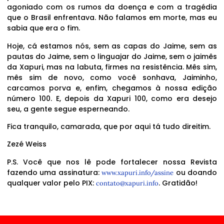
agoniado com os rumos da doença e com a tragédia
que o Brasil enfrentava. Não falamos em morte, mas eu
sabia que era o fim.
Hoje, cá estamos nós, sem as capas do Jaime, sem as
pautas do Jaime, sem o linguajar do Jaime, sem o jaimês
da Xapuri, mas na labuta, firmes na resistência. Mês sim,
mês sim de novo, como você sonhava, Jaiminho,
carcamos porva e, enfim, chegamos à nossa edição
número 100. E, depois da Xapuri 100, como era desejo
seu, a gente segue esperneando.
Fica tranquilo, camarada, que por aqui tá tudo direitim.
Zezé Weiss
P.S. Você que nos lê pode fortalecer nossa Revista
fazendo uma assinatura:
ou doando
www.xapuri.info/assine
qualquer valor pelo PIX:
. Gratidão!
contato@xapuri.info