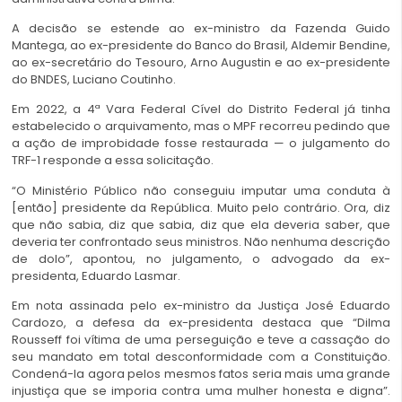
A decisão se estende ao ex-ministro da Fazenda Guido
Mantega, ao ex-presidente do Banco do Brasil, Aldemir Bendine,
ao ex-secretário do Tesouro, Arno Augustin e ao ex-presidente
do BNDES, Luciano Coutinho.
Em 2022, a 4ª Vara Federal Cível do Distrito Federal já tinha
estabelecido o arquivamento, mas o MPF recorreu pedindo que
a ação de improbidade fosse restaurada — o julgamento do
TRF-1 responde a essa solicitação.
“O Ministério Público não conseguiu imputar uma conduta à
[então] presidente da República. Muito pelo contrário. Ora, diz
que não sabia, diz que sabia, diz que ela deveria saber, que
deveria ter confrontado seus ministros. Não nenhuma descrição
de dolo”, apontou, no julgamento, o advogado da ex-
presidenta, Eduardo Lasmar.
Em nota assinada pelo ex-ministro da Justiça José Eduardo
Cardozo, a defesa da ex-presidenta destaca que “Dilma
Rousseff foi vítima de uma perseguição e teve a cassação do
seu mandato em total desconformidade com a Constituição.
Condená-la agora pelos mesmos fatos seria mais uma grande
injustiça que se imporia contra uma mulher honesta e digna”.