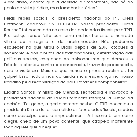
Além disso, aponta que a decisão é “importante, não só do
ponto de vista jurídico, mas também histórico”.
Pelas redes sociais, a presidenta nacional do PT, Gleisi
Hoffmann declarou: “INOCENTADA! Nossa presidenta Dilma
Rousseff foi inocentada no caso das pedaladas fiscais pelo TRF1.
É a justiça sendo feita com uma mulher honesta e honrada
vítima da misoginia e da arbitrariedade. Não podemos
esquecer no que virou o Brasil depois de 2016, ataques à
soberania e aos direitos dos trabalhadores, deterioração das
políticas sociais, chegando ao bolsonarismo que demoliu o
Estado e atentou contra a democracia, trazendo preconceito,
ódio e violência. Mais do que nunca é preciso reafirmar, foi
golpe! Essa notícia nos dá ainda mais esperança no nosso
trabalho pela reconstrução do país. Parabéns companheira”.
Luciana Santos, ministra de Ciência, Tecnologia e Inovação e
presidenta nacional do PCdoB também reforçou a justiça da
decisão: “Foi golpe, a gente sempre soube. O TRF1 inocentou a
presidenta Dilma de ter cometido as ‘pedaladas fiscais’, usadas
como desculpa para o impeachment. ‘A história é um carro
alegre, cheio de um povo contente, que atropela indiferente
todo aquele que a negue’”.