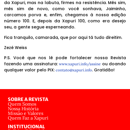
da Xapuri, mas na labuta, firmes na resistência. Mês sim,
mês sim de novo, como você sonhava, Jaiminho,
carcamos porva e, enfim, chegamos à nossa edição
número 100. E, depois da Xapuri 100, como era desejo
seu, a gente segue esperneando.
Fica tranquilo, camarada, que por aqui tá tudo direitim.
Zezé Weiss
P.S. Você que nos lê pode fortalecer nossa Revista
fazendo uma assinatura:
ou doando
www.xapuri.info/assine
qualquer valor pelo PIX:
. Gratidão!
contato@xapuri.info
SOBRE A REVISTA
Quem Somos
Nossa História
Missão e Valores
Quem Faz a Xapuri
INSTITUCIONAL