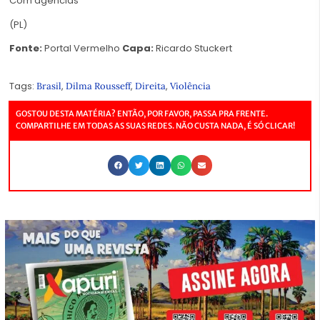
Com agências
(PL)
Fonte:
Portal Vermelho
Capa:
Ricardo Stuckert
Tags:
,
,
,
Brasil
Dilma Rousseff
Direita
Violência
GOSTOU DESTA MATÉRIA? ENTÃO, POR FAVOR, PASSA PRA FRENTE.
COMPARTILHE EM TODAS AS SUAS REDES. NÃO CUSTA NADA, É SÓ CLICAR!