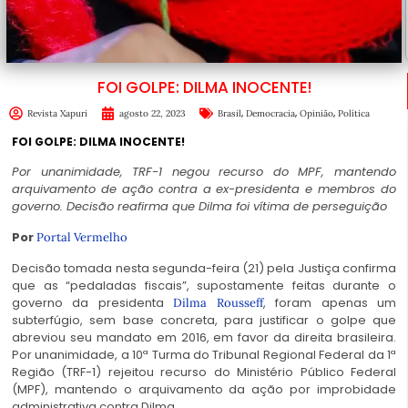
FOI GOLPE: DILMA INOCENTE!
,
,
,
Revista Xapuri
agosto 22, 2023
Brasil
Democracia
Opinião
Política
FOI GOLPE: DILMA INOCENTE!
Por unanimidade, TRF-1 negou recurso do MPF, mantendo
arquivamento de ação contra a ex-presidenta e membros do
governo. Decisão reafirma que Dilma foi vítima de perseguição
Por
Portal Vermelho
Decisão tomada nesta segunda-feira (21) pela Justiça confirma
que as “pedaladas fiscais”, supostamente feitas durante o
governo da presidenta
, foram apenas um
Dilma Rousseff
subterfúgio, sem base concreta, para justificar o golpe que
abreviou seu mandato em 2016, em favor da direita brasileira.
Por unanimidade, a 10ª Turma do Tribunal Regional Federal da 1ª
Região (TRF-1) rejeitou recurso do Ministério Público Federal
(MPF), mantendo o arquivamento da ação por improbidade
administrativa contra Dilma.