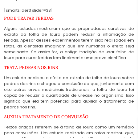
[smartslider3 slider=33]
PODE TRATAR FERIDAS
Alguns estudos mostraram que as propriedades curativas do
extrato da
folha de louro
podem reduzir a inflamação de
feridas. Apesar desses experimentos terem sido realizados em
ratos, as cientistas imaginam que em humanos o efeito seja
semelhante. Se assim for, a antiga tradição de usar
folha
de
louro
para curar feridas tem finalmente uma prova científica.
TRATA PEDRAS NOS RINS
Um estudo analisou o efeito do extrato de folha
de louro
sobre
pedras dos rins e chegou a conclusão de que, juntamente com
oito outras ervas medicinais tradicionais, a
folha de louro
foi
capaz de reduzir a quantidade de urease no organismo. Isso
significa que ela tem potencial para auxiliar o tratamento de
pedras nos rins.
AUXILIA TRATAMENTO DE CONVULSÃO
Textos antigos referem-se à
folha de louro
como um remédio
para convulsões. Um estudo realizado em ratos mostrou que,