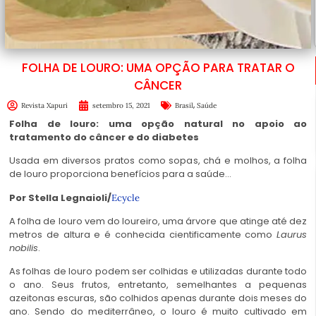
FOLHA DE LOURO: UMA OPÇÃO PARA TRATAR O
CÂNCER
,
Revista Xapuri
setembro 15, 2021
Brasil
Saúde
Folha de louro: uma opção natural no apoio ao
tratamento do câncer e do diabetes
Usada em diversos pratos como sopas, chá e molhos, a folha
de louro proporciona benefícios para a saúde…
Por Stella Legnaioli/
Ecycle
A
folha de louro
vem do
loureiro
, uma árvore que atinge até dez
metros de altura e é conhecida cientificamente como
Laurus
nobilis
.
As folhas de louro podem ser colhidas e utilizadas durante todo
o ano. Seus frutos, entretanto, semelhantes a pequenas
azeitonas escuras, são colhidos apenas durante dois meses do
ano. Sendo do mediterrâneo, o
louro
é muito cultivado em