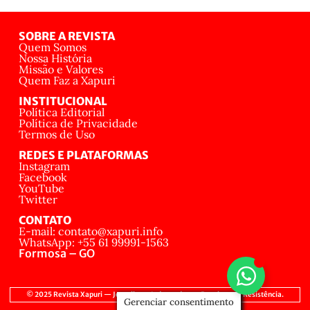
SOBRE A REVISTA
Quem Somos
Nossa História
Missão e Valores
Quem Faz a Xapuri
INSTITUCIONAL
Política Editorial
Política de Privacidade
Termos de Uso
REDES E PLATAFORMAS
Instagram
Facebook
YouTube
Twitter
CONTATO
E-mail: contato@xapuri.info
WhatsApp: +55 61 99991-1563
Formosa – GO
© 2025 Revista Xapuri — Jornalismo Independente, Popular e de Resistência.
Gerenciar consentimento