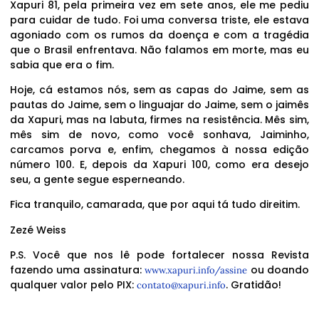
Xapuri 81, pela primeira vez em sete anos, ele me pediu
para cuidar de tudo. Foi uma conversa triste, ele estava
agoniado com os rumos da doença e com a tragédia
que o Brasil enfrentava. Não falamos em morte, mas eu
sabia que era o fim.
Hoje, cá estamos nós, sem as capas do Jaime, sem as
pautas do Jaime, sem o linguajar do Jaime, sem o jaimês
da Xapuri, mas na labuta, firmes na resistência. Mês sim,
mês sim de novo, como você sonhava, Jaiminho,
carcamos porva e, enfim, chegamos à nossa edição
número 100. E, depois da Xapuri 100, como era desejo
seu, a gente segue esperneando.
Fica tranquilo, camarada, que por aqui tá tudo direitim.
Zezé Weiss
P.S. Você que nos lê pode fortalecer nossa Revista
fazendo uma assinatura:
ou doando
www.xapuri.info/assine
qualquer valor pelo PIX:
. Gratidão!
contato@xapuri.info