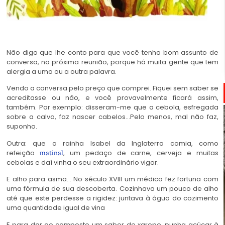
Não digo que lhe conto para que você tenha bom assunto de
conversa, na próxima reunião, porque há muita gente que tem
alergia a uma ou a outra palavra.
Vendo a conversa pelo preço que comprei. Fiquei sem saber se
acreditasse ou não, e você provavelmente ficará assim,
também. Por exemplo: disseram-me que a cebola, esfregada
sobre a calva, faz nascer cabelos…Pelo menos, mal não faz,
suponho.
Outra: que a rainha Isabel da Inglaterra comia, como
refeição
, um pedaço de carne, cerveja e muitas
matinal
cebolas e daí vinha o seu extraordinário vigor.
E alho para asma… No século XVIII um médico fez fortuna com
uma fórmula de sua descoberta. Cozinhava um pouco de alho
até que este perdesse a rigidez: juntava à água do cozimento
uma quantidade igual de vina
E para dar ao composto um sabor de xarope, punha açúcar à