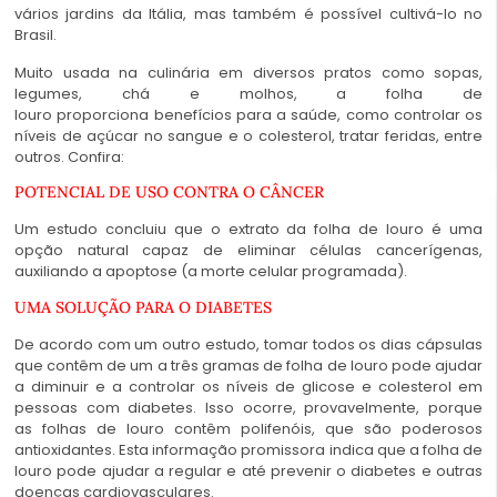
vários jardins da Itália, mas também é possível cultivá-lo no
Brasil.
Muito usada na culinária em diversos pratos como sopas,
legumes,
chá
e molhos, a
folha de
louro
proporciona
benefícios
para a saúde, como controlar os
níveis de açúcar no sangue e o colesterol, tratar feridas, entre
outros. Confira:
POTENCIAL DE USO CONTRA O CÂNCER
Um estudo concluiu que o extrato da
folha de louro
é uma
opção natural capaz de eliminar células cancerígenas,
auxiliando a apoptose (a morte celular programada).
UMA SOLUÇÃO PARA O DIABETES
De acordo com um outro estudo, tomar todos os dias cápsulas
que contêm de um a três gramas de
folha de louro
pode ajudar
a diminuir e a controlar os níveis de glicose e colesterol em
pessoas com diabetes. Isso ocorre, provavelmente, porque
as
folhas de louro
contêm polifenóis, que são poderosos
antioxidantes. Esta informação promissora indica que a
folha de
louro
pode ajudar a regular e até prevenir o diabetes e outras
doenças cardiovasculares.