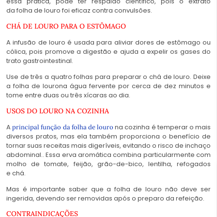
essa prática, pode ter respaldo científico, pois o extrato
da
folha de louro
foi eficaz contra convulsões.
CHÁ DE LOURO PARA O ESTÔMAGO
A infusão de
louro
é usada para aliviar dores de estômago ou
cólica, pois promove a digestão e ajuda a expelir os gases do
trato gastrointestinal.
Use de três a quatro
folhas
para preparar o
chá de louro
. Deixe
a
folha de louro
na água fervente por cerca de dez minutos e
tome entre duas ou três xícaras ao dia.
USOS DO LOURO NA COZINHA
A
na cozinha é temperar o mais
principal função da
folha de louro
diversos pratos, mas ela também proporciona o benefício de
tornar suas receitas mais digeríveis, evitando o risco de inchaço
abdominal.. Essa erva aromática combina particularmente com
molho de tomate, feijão, grão-de-bico, lentilha, refogados
e
chá
.
Mas é importante saber que a folha
de louro
não deve ser
ingerida, devendo ser removidas após o preparo da refeição.
CONTRAINDICAÇÕES