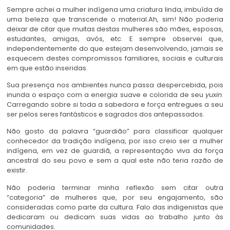
Sempre achei a mulher indígena uma criatura linda, imbuída de
uma beleza que transcende o material.Ah, sim! Não poderia
deixar de citar que muitas destas mulheres são mães, esposas,
estudantes, amigas, avós, etc. E sempre observei que,
independentemente do que estejam desenvolvendo, jamais se
esquecem destes compromissos familiares, sociais e culturais
em que estão inseridas.
Sua presença nos ambientes nunca passa despercebida, pois
inunda o espaço com a energia suave e colorida de seu
yuxin
.
Carregando sobre si toda a sabedora e força entregues a seu
ser pelos seres fantásticos e sagrados dos antepassados.
Não gosto da palavra “guardião” para classificar qualquer
conhecedor da tradição indígena, por isso creio ser a mulher
indígena, em vez de guardiã, a representação viva da força
ancestral do seu povo e sem a qual este não teria razão de
existir.
Não poderia terminar minha reflexão sem citar outra
“categoria” de mulheres que, por seu engajamento, são
consideradas como parte da cultura. Falo das indigenistas que
dedicaram ou dedicam suas vidas ao trabalho junto às
comunidades.