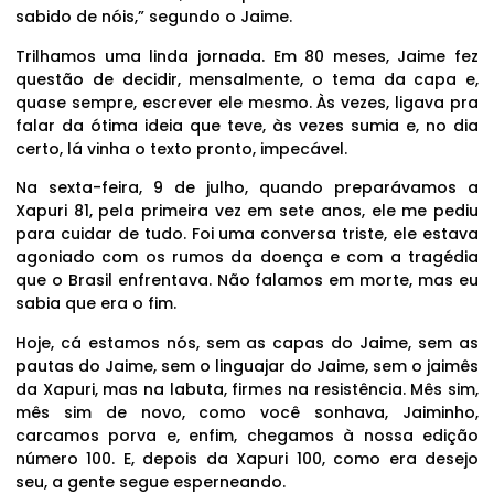
sabido de nóis,” segundo o Jaime.
Trilhamos uma linda jornada. Em 80 meses, Jaime fez
questão de decidir, mensalmente, o tema da capa e,
quase sempre, escrever ele mesmo. Às vezes, ligava pra
falar da ótima ideia que teve, às vezes sumia e, no dia
certo, lá vinha o texto pronto, impecável.
Na sexta-feira, 9 de julho, quando preparávamos a
Xapuri 81, pela primeira vez em sete anos, ele me pediu
para cuidar de tudo. Foi uma conversa triste, ele estava
agoniado com os rumos da doença e com a tragédia
que o Brasil enfrentava. Não falamos em morte, mas eu
sabia que era o fim.
Hoje, cá estamos nós, sem as capas do Jaime, sem as
pautas do Jaime, sem o linguajar do Jaime, sem o jaimês
da Xapuri, mas na labuta, firmes na resistência. Mês sim,
mês sim de novo, como você sonhava, Jaiminho,
carcamos porva e, enfim, chegamos à nossa edição
número 100. E, depois da Xapuri 100, como era desejo
seu, a gente segue esperneando.