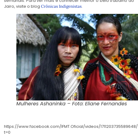
semanais. Para ver mais e conhecer melhor o belo trabalho do
Jairo, visite o blog
.
Crônicas Indigenistas
Mulheres Ashaninka – Foto: Eliane Fernandes
https://www.facebook.com/IFMT.Oficial/videos/1711203735589648/
t=0