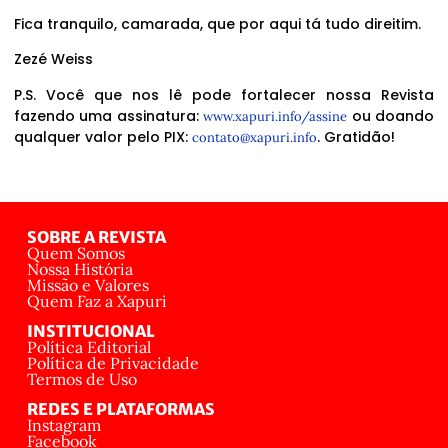
Fica tranquilo, camarada, que por aqui tá tudo direitim.
Zezé Weiss
P.S. Você que nos lê pode fortalecer nossa Revista
fazendo uma assinatura:
ou doando
www.xapuri.info/assine
qualquer valor pelo PIX:
. Gratidão!
contato@xapuri.info
SOBRE A REVISTA
Quem Somos
Nossa História
Missão e Valores
Quem Faz a Xapuri
INSTITUCIONAL
Política Editorial
Política de Privacidade
Termos de Uso
REDES E PLATAFORMAS
Instagram
Facebook