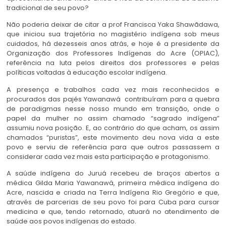
tradicional de seu povo?
Não poderia deixar de citar a prof Francisca Yaka Shawãdawa,
que iniciou sua trajetória no magistério indígena sob meus
cuidados, há dezesseis anos atrás, e hoje é a presidente da
Organização dos Professores Indígenas do Acre (OPIAC),
referência na luta pelos direitos dos professores e pelas
políticas voltadas à educação escolar indígena.
A presença e trabalhos cada vez mais reconhecidos e
procurados das pajés Yawanawá contribuíram para a quebra
de paradigmas nesse nosso mundo em transição, onde o
papel da mulher no assim chamado “sagrado indígena”
assumiu nova posição. E, ao contrário do que acham, os assim
chamados “puristas”, este movimento deu nova vida a este
povo e serviu de referência para que outros passassem a
considerar cada vez mais esta participação e protagonismo.
A saúde indígena do Juruá recebeu de braços abertos a
médica Gilda Maria Yawanawá, primeira médica indígena do
Acre, nascida e criada na Terra Indígena Rio Gregório e que,
através de parcerias de seu povo foi para Cuba para cursar
medicina e que, tendo retornado, atuará no atendimento de
saúde aos povos indígenas do estado.