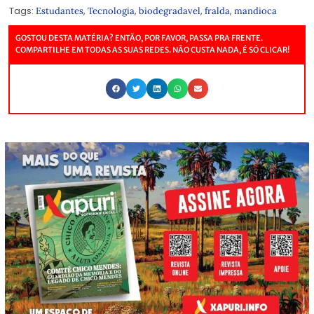
Tags:
,
,
,
,
Estudantes
Tecnologia
biodegradavel
fralda
mandioca
GOSTOU DESTA MATÉRIA? ENTÃO, POR FAVOR, PASSA PRA FRENTE.
COMPARTILHE EM TODAS AS SUAS REDES. NÃO CUSTA NADA, É SÓ CLICAR!