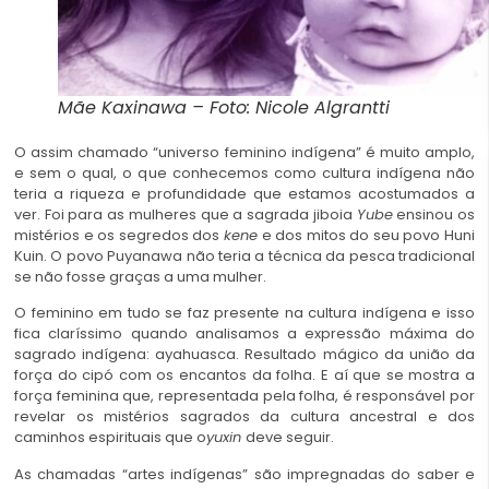
Mãe Kaxinawa – Foto: Nicole Algrantti
O assim chamado “universo feminino indígena” é muito amplo,
e sem o qual, o que conhecemos como cultura indígena não
teria a riqueza e profundidade que estamos acostumados a
ver. Foi para as mulheres que a sagrada jiboia
Yube
ensinou os
mistérios e os segredos dos
kene
e dos mitos do seu povo Huni
Kuin. O povo Puyanawa não teria a técnica da pesca tradicional
se não fosse graças a uma mulher.
O feminino em tudo se faz presente na cultura indígena e isso
fica claríssimo quando analisamos a expressão máxima do
sagrado indígena: ayahuasca. Resultado mágico da união da
força do cipó com os encantos da folha. E aí que se mostra a
força feminina que, representada pela folha, é responsável por
revelar os mistérios sagrados da cultura ancestral e dos
caminhos espirituais que o
yuxin
deve seguir.
As chamadas “artes indígenas” são impregnadas do saber e