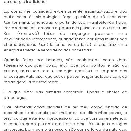
da energia tradicional
Eu, como me considero extremamente espiritualizado e dou
muito valor às simbologias, faço questão de só usar
kene
kuin
.feminina, emanadas a partir de sua manifestação física.
Por exemplo, as famosas e populares pulseiras e colares Huni
Kuin (Kaxinawá) feitas de miçangas possuem uma
peculiaridade interessante, quando feitas por uma mulher são
chamados
kene kuin
(desenho verdadeiro) e que traz uma
energia especial e verdadeira dos ancestrais.
Quando feitas por homens, são conhecidos como
dami
(desenho qualquer, coisa, etc), que são bonitos e são da
cultura, mas não tem a energia espiritual e sagrada dos
ancestrais. Vale citar que outros povos indígenas locais tem, de
modo geral, a mesma regra.
E o que dizer das pinturas corporais? Lindas e cheias de
simbologias.
Tive inúmeras oportunidades de ter meu corpo pintado de
desenhos tradicionais por mulheres de diferentes povos, e
testifico que este é um processo único que vai nos remetendo,
a cada traçado pintado em nossa pele, às origens e logos
universais, bem como à nossa união com a força da natureza,