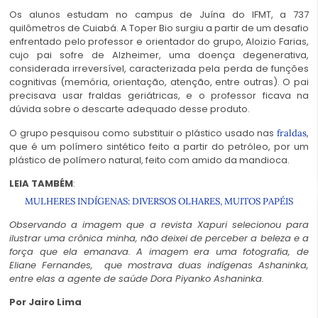
Os alunos estudam no campus de Juína do IFMT, a 737
quilômetros de Cuiabá. A Toper Bio surgiu a partir de um desafio
enfrentado pelo professor e orientador do grupo, Aloizio Farias,
cujo pai sofre de Alzheimer, uma doença degenerativa,
considerada irreversível, caracterizada pela perda de funções
cognitivas (memória, orientação, atenção, entre outras). O pai
precisava usar fraldas geriátricas, e o professor ficava na
dúvida sobre o descarte adequado desse produto.
O grupo pesquisou como substituir o plástico usado nas
,
fraldas
que é um polímero sintético feito a partir do petróleo, por um
plástico de polímero natural, feito com amido da mandioca.
LEIA TAMBÉM
:
MULHERES INDÍGENAS: DIVERSOS OLHARES, MUITOS PAPÉIS
Observando a imagem que a revista Xapuri selecionou para
ilustrar uma crônica minha, não deixei de perceber a beleza e a
força que ela emanava. A imagem era uma fotografia, de
Eliane Fernandes, que mostrava duas indígenas Ashaninka,
entre elas a agente de saúde Dora Piyanko Ashaninka.
Por Jairo Lima