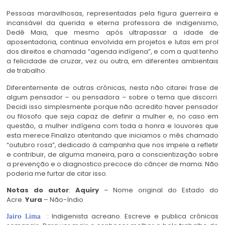
Pessoas maravilhosas, representadas pela figura guerreira e
incansável da querida e eterna professora de indigenismo,
Dedê Maia, que mesmo após ultrapassar a idade de
aposentadoria, continua envolvida em projetos e lutas em prol
dos direitos e chamada “agenda indígena”, e com a qual tenho
a felicidade de cruzar, vez ou outra, em diferentes ambientais
de trabalho.
Diferentemente de outras crônicas, nesta não citarei frase de
algum pensador – ou pensadora – sobre o tema que discorri.
Decidi isso simplesmente porque não acredito haver pensador
ou filosofo que seja capaz de definir a mulher e, no caso em
questão, a mulher indígena com toda a honra e louvores que
esta merece.Finalizo atentando que iniciamos o mês chamado
“outubro rosa”, dedicado à campanha que nos impele a refletir
e contribuir, de alguma maneira, para a conscientização sobre
a prevenção e o diagnostico precoce do câncer de mama. Não
poderia me furtar de citar isso.
Notas do autor
:
Aquiry
– Nome original do Estado do
Acre.
Yura
– Não-índio
: Indigenista acreano. Escreve e publica crônicas
Jairo Lima