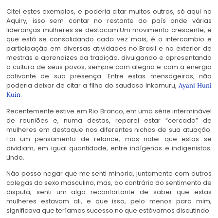
Citei estes exemplos, e poderia citar muitos outros, só aqui no
Aquiry, isso sem contar no restante do país onde várias
lideranças mulheres se destacam.Um movimento crescente, e
que está se consolidando cada vez mais, é o intercambio e
participação em diversas atividades no Brasil e no exterior de
mestras e aprendizes da tradição, divulgando e apresentando
a cultura de seus povos, sempre com alegria e com a energia
cativante de sua presença. Entre estas mensageiras, não
poderia deixar de citar a filha do saudoso Inkamuru,
Ayani Huni
.
Kuin
Recentemente estive em Rio Branco, em uma série interminável
de reuniões e, numa destas, reparei estar “cercado” de
mulheres em destaque nos diferentes nichos de sua atuação.
Foi um pensamento de relance, mas notei que estas se
dividiam, em igual quantidade, entre indígenas e indigenistas.
Lindo.
Não posso negar que me senti minoria, juntamente com outros
colegas do sexo masculino, mas, ao contrário do sentimento de
disputa, senti um algo reconfortante de saber que estas
mulheres estavam ali, e que isso, pelo menos para mim,
significava que teríamos sucesso no que estávamos discutindo.