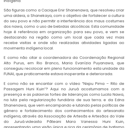
indígena.
São figuras como a Cacique Enir Shanenawa, que resolveu criar
uma aldeia, a Shanekaya, com o objetivo de fortalecer a cultura
do seu povo e não permitir a interferência dos maus costumes
dos nawa, como o uso de bebidas alcoólicas. Esta comunidade
hoje é referência em organização para seu povo, e vem se
destacando na região como um local que cada vez mais
recebe visitas e onde são realizadas atividades ligadas ao
movimento indígena local.
E como não citar a coordenadora da Coordenação Regional
Alto Purus, em Rio Branco, Maria Evanízia Puyanawa, que
conseguiu recolocar em pleno funcionamento esta unidade da
FUNAI, que praticamente estava inoperante e deteriorada.
E como não se encantar com o vídeo “Nixpu Pima – Rito de
Passagem Huni Kuin”? Aqui no Juruá acostumamos com a
presença e as palavras fortes de lideranças como Lucila Nawa,
na luta pela regularização fundiária de sua terra; e da Edna
Shanenawa, que vem encampando e lutando pelas políticas de
gênero e fortalecimento dos conhecimentos do artesanato
indígena, através da Associação de Artesãs e Artesãos do Vale
do Juruá.videasta Pãteani Mara Vanessa Huni Kuin,
apresentando uma visão única e rica da cerimônia de batismo