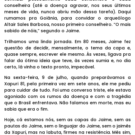
conselheira (até a doença agravar, nos seus últimos
meses de vida, nunca abriu mão dessa tarefa). Daqui
rumamos pra Goiânia, para convidar o arqueólogo
Altair Sales Barbosa, nosso primeiro conselheiro. “O mais
sabido de nóis,” segundo o Jaime.
Trilhamos uma linda jornada. Em 80 meses, Jaime fez
questão de decidir, mensalmente, o tema da capa e,
quase sempre, escrever ele mesmo. Às vezes, ligava pra
falar da ótima ideia que teve, às vezes sumia e, no dia
certo, lá vinha o texto pronto, impecável.
Na sexta-feira, 9 de julho, quando preparávamos a
Xapuri 81, pela primeira vez em sete anos, ele me pediu
para cuidar de tudo. Foi uma conversa triste, ele estava
agoniado com os rumos da doença e com a tragédia
que o Brasil enfrentava. Não falamos em morte, mas eu
sabia que era o fim.
Hoje, cá estamos nós, sem as capas do Jaime, sem as
pautas do Jaime, sem o linguajar do Jaime, sem o jaimês
da Xapuri, mas na labuta, firmes na resistência. Mês sim,