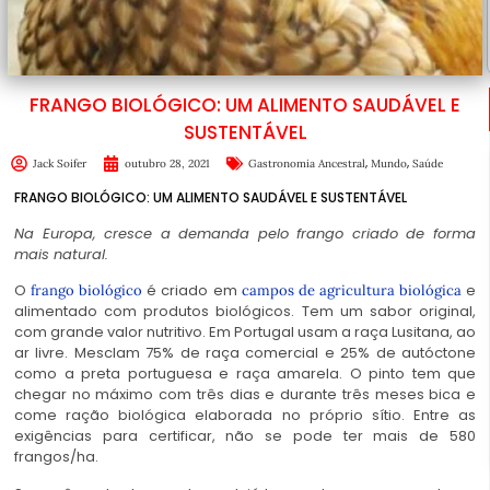
FRANGO BIOLÓGICO: UM ALIMENTO SAUDÁVEL E
SUSTENTÁVEL
,
,
Jack Soifer
outubro 28, 2021
Gastronomia Ancestral
Mundo
Saúde
FRANGO BIOLÓGICO: UM ALIMENTO SAUDÁVEL E SUSTENTÁVEL
Na Europa, cresce a demanda pelo frango criado de forma
mais natural.
O
é criado em
e
frango biológico
campos de agricultura biológica
alimentado com produtos biológicos. Tem um sabor original,
com grande valor nutritivo. Em Portugal usam a raça Lusitana, ao
ar livre. Mesclam 75% de raça comercial e 25% de autóctone
como a preta portuguesa e raça amarela. O pinto tem que
chegar no máximo com três dias e durante três meses bica e
come ração biológica elaborada no próprio sítio. Entre as
exigências para certificar, não se pode ter mais de 580
frangos/ha.