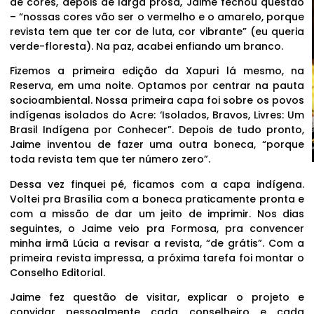
de cores, depois de larga prosa, Jaime fechou questão
– “nossas cores vão ser o vermelho e o amarelo, porque
revista tem que ter cor de luta, cor vibrante” (eu queria
verde-floresta). Na paz, acabei enfiando um branco.
Fizemos a primeira edição da Xapuri lá mesmo, na
Reserva, em uma noite. Optamos por centrar na pauta
socioambiental. Nossa primeira capa foi sobre os povos
indígenas isolados do Acre: ‘Isolados, Bravos, Livres: Um
Brasil Indígena por Conhecer”. Depois de tudo pronto,
Jaime inventou de fazer uma outra boneca, “porque
toda revista tem que ter número zero”.
Dessa vez finquei pé, ficamos com a capa indígena.
Voltei pra Brasília com a boneca praticamente pronta e
com a missão de dar um jeito de imprimir. Nos dias
seguintes, o Jaime veio pra Formosa, pra convencer
minha irmã Lúcia a revisar a revista, “de grátis”. Com a
primeira revista impressa, a próxima tarefa foi montar o
Conselho Editorial.
Jaime fez questão de visitar, explicar o projeto e
convidar pessoalmente cada conselheiro e cada