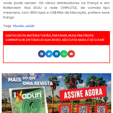
onde pode vender. Há vários distribuidores na França e em
Rotterdam. Nos EEUU a rede CHIPLOTLE, de comida tipo
mexicana, com 1800 lojas e US$46bi de faturação, prefere esse
frango.
Tags:
,
Mundo
saúde
GOSTOU DESTA MATÉRIA? ENTÃO, POR FAVOR, PASSA PRA FRENTE.
COMPARTILHE EM TODAS AS SUAS REDES. NÃO CUSTA NADA, É SÓ CLICAR!