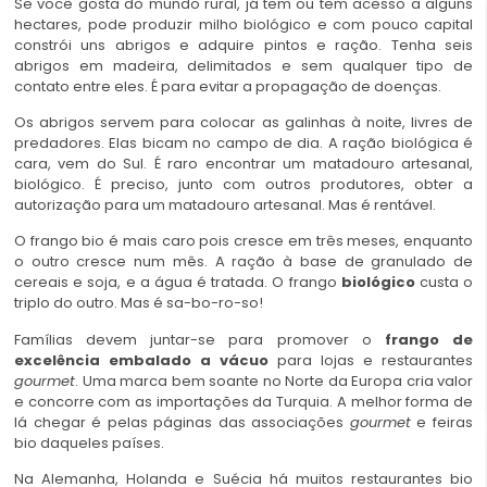
Se você gosta do mundo rural, já tem ou tem acesso a alguns
hectares, pode produzir milho biológico e com pouco capital
constrói uns abrigos e adquire pintos e ração. Tenha seis
abrigos em madeira, delimitados e sem qualquer tipo de
contato entre eles. É para evitar a propagação de doenças.
Os abrigos servem para colocar as galinhas à noite, livres de
predadores. Elas bicam no campo de dia. A ração biológica é
cara, vem do Sul. É raro encontrar um matadouro artesanal,
biológico. É preciso, junto com outros produtores, obter a
autorização para um matadouro artesanal. Mas é rentável.
O frango bio é mais caro pois cresce em três meses, enquanto
o outro cresce num mês. A ração à base de granulado de
cereais e soja, e a água é tratada. O frango
biológico
custa o
triplo do outro. Mas é sa-bo-ro-so!
Famílias devem juntar-se para promover o
frango de
excelência
embalado a vácuo
para lojas e restaurantes
gourmet
. Uma marca bem soante no Norte da Europa cria valor
e concorre com as importações da Turquia. A melhor forma de
lá chegar é pelas páginas das associações
gourmet
e feiras
bio daqueles países.
Na Alemanha, Holanda e Suécia há muitos restaurantes bio