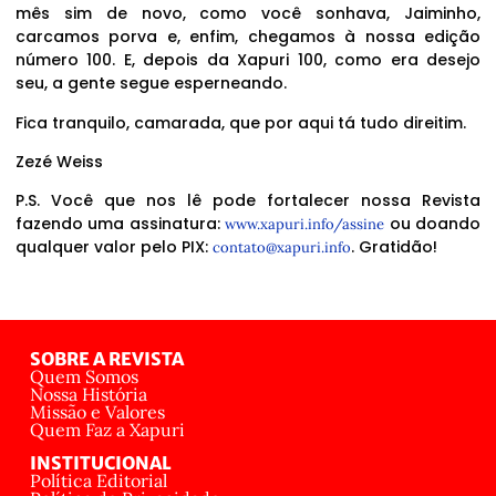
mês sim de novo, como você sonhava, Jaiminho,
carcamos porva e, enfim, chegamos à nossa edição
número 100. E, depois da Xapuri 100, como era desejo
seu, a gente segue esperneando.
Fica tranquilo, camarada, que por aqui tá tudo direitim.
Zezé Weiss
P.S. Você que nos lê pode fortalecer nossa Revista
fazendo uma assinatura:
ou doando
www.xapuri.info/assine
qualquer valor pelo PIX:
. Gratidão!
contato@xapuri.info
SOBRE A REVISTA
Quem Somos
Nossa História
Missão e Valores
Quem Faz a Xapuri
INSTITUCIONAL
Política Editorial