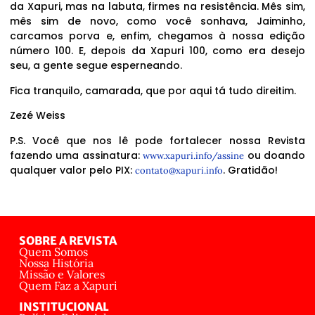
da Xapuri, mas na labuta, firmes na resistência. Mês sim,
mês sim de novo, como você sonhava, Jaiminho,
carcamos porva e, enfim, chegamos à nossa edição
número 100. E, depois da Xapuri 100, como era desejo
seu, a gente segue esperneando.
Fica tranquilo, camarada, que por aqui tá tudo direitim.
Zezé Weiss
P.S. Você que nos lê pode fortalecer nossa Revista
fazendo uma assinatura:
ou doando
www.xapuri.info/assine
qualquer valor pelo PIX:
. Gratidão!
contato@xapuri.info
SOBRE A REVISTA
Quem Somos
Nossa História
Missão e Valores
Quem Faz a Xapuri
INSTITUCIONAL