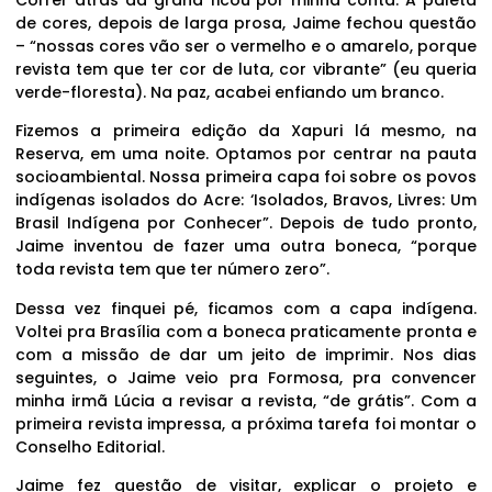
Correr atrás da grana ficou por minha conta. A paleta
de cores, depois de larga prosa, Jaime fechou questão
– “nossas cores vão ser o vermelho e o amarelo, porque
revista tem que ter cor de luta, cor vibrante” (eu queria
verde-floresta). Na paz, acabei enfiando um branco.
Fizemos a primeira edição da Xapuri lá mesmo, na
Reserva, em uma noite. Optamos por centrar na pauta
socioambiental. Nossa primeira capa foi sobre os povos
indígenas isolados do Acre: ‘Isolados, Bravos, Livres: Um
Brasil Indígena por Conhecer”. Depois de tudo pronto,
Jaime inventou de fazer uma outra boneca, “porque
toda revista tem que ter número zero”.
Dessa vez finquei pé, ficamos com a capa indígena.
Voltei pra Brasília com a boneca praticamente pronta e
com a missão de dar um jeito de imprimir. Nos dias
seguintes, o Jaime veio pra Formosa, pra convencer
minha irmã Lúcia a revisar a revista, “de grátis”. Com a
primeira revista impressa, a próxima tarefa foi montar o
Conselho Editorial.
Jaime fez questão de visitar, explicar o projeto e