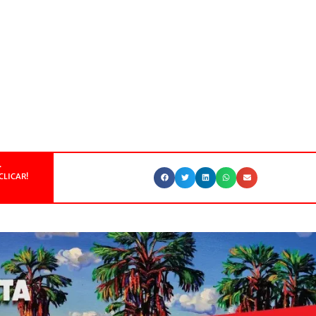
.
CLICAR!