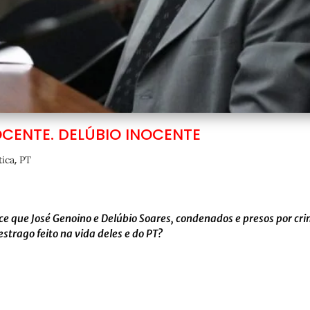
CENTE. DELÚBIO INOCENTE
,
tica
PT
hece que José Genoino e Delúbio Soares, condenados e presos por cr
trago feito na vida deles e do PT?