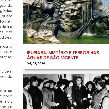
ção do
agônica
 a quem
 fome),
etida à
os até
dities.
mica, a
l. Se o
IPUPIARA: MISTÉRIO E TERROR NAS
strosa,
ÁGUAS DE SÃO VICENTE
04/08/2026
e vivem
amos de
rque se
do poço
ve mais
ependem