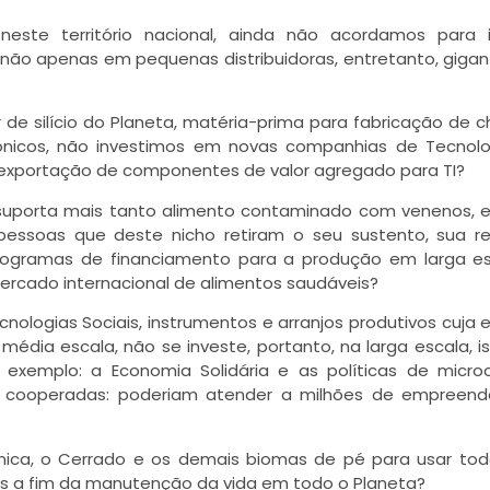
este território nacional, ainda não acordamos para in
 não apenas em pequenas distribuidoras, entretanto, giga
r de silício do Planeta, matéria-prima para fabricação de c
nicos, não investimos em novas companhias de Tecnolo
na exportação de componentes de valor agregado para TI?
 suporta mais tanto alimento contaminado com venenos, 
 pessoas que deste nicho retiram o seu sustento, sua r
programas de financiamento para a produção em larga e
ercado internacional de alimentos saudáveis?
nologias Sociais, instrumentos e arranjos produtivos cuja e
dia escala, não se investe, portanto, na larga escala, is
exemplo: a Economia Solidária e as políticas de microc
ou cooperadas: poderiam atender a milhões de empreen
ica, o Cerrado e os demais biomas de pé para usar to
ais a fim da manutenção da vida em todo o Planeta?