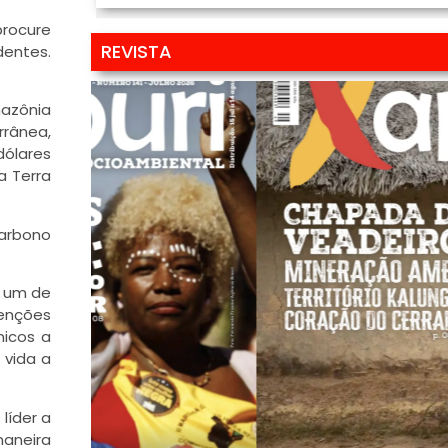
procure
REVISTA
dentes.
mazônia
rrânea,
dólares
a Terra
carbono
a um de
venções
micos a
 vida a
líder a
maneira