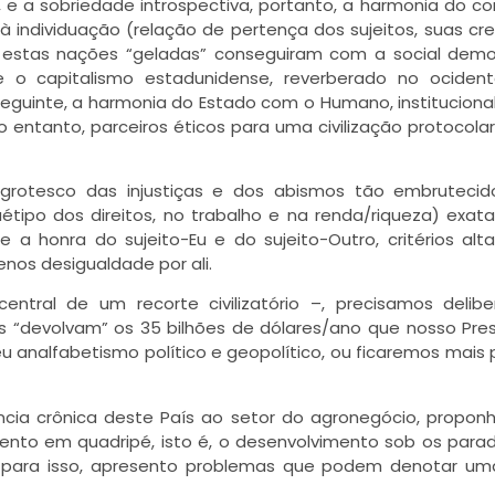
, e a sobriedade introspectiva, portanto, a harmonia do co
 à individuação (relação de pertença dos sujeitos, suas cr
o, estas nações “geladas” conseguiram com a social demo
ue o capitalismo estadunidense, reverberado no ociden
seguinte, a harmonia do Estado com o Humano, instituciona
no entanto, parceiros éticos para uma civilização protocol
 grotesco das injustiças e dos abismos tão embrutecid
étipo dos direitos, no trabalho e na renda/riqueza) exa
e a honra do sujeito-Eu e do sujeito-Outro, critérios al
enos desigualdade por ali.
tral de um recorte civilizatório –, precisamos delibe
 “devolvam” os 35 bilhões de dólares/ano que nosso Pre
eu analfabetismo político e geopolítico, ou ficaremos mais 
ência crônica deste País ao setor do agronegócio, propo
ento em quadripé, isto é, o desenvolvimento sob os para
 E para isso, apresento problemas que podem denotar u