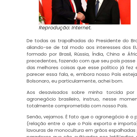
Reprodução: Internet.
De todas as trapalhadas do Presidente do Bras
aliando-se de tal modo aos interesses dos E
formado por Brasil, Rússia, Índia, China e Á
precedentes, fazendo com que seu país passe a 
das melhores coisas que esse político já fez
parecer essa fala, e, embora nosso País estej
Bolsonaro, eu particularmente, achei bom.
Aos desavisados sobre minha torcida por
agronegócio brasileiro, instruo, nesse mome
totalmente comprometida com nosso País.
Senão, vejamos. É fato que o agronegócio é o p
(relação entre o que o País exporta e import
lavouras de monocultura em grãos espalhadas pe
paradoxos que são cultivados nos latifúndios 