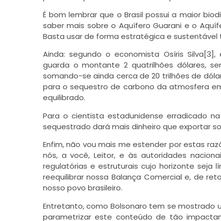
É bom lembrar que o Brasil possui a maior bio
saber mais sobre o Aquífero Guarani e o Aquíf
Basta usar de forma estratégica e sustentável t
Ainda: segundo o economista Osíris Silva[3
guarda o montante 2 quatrilhões dólares, s
somando-se ainda cerca de 20 trilhões de dólar
para o sequestro de carbono da atmosfera em 
equilibrado.
Para o cientista estadunidense erradicado na
sequestrado dará mais dinheiro que exportar soj
Enfim, não vou mais me estender por estas razõ
nós, a você, Leitor, e às autoridades nacion
regulatórias e estruturais cujo horizonte seja
reequilibrar nossa Balança Comercial e, de ret
nosso povo brasileiro.
Entretanto, como Bolsonaro tem se mostrado um n
parametrizar este conteúdo de tão impactan