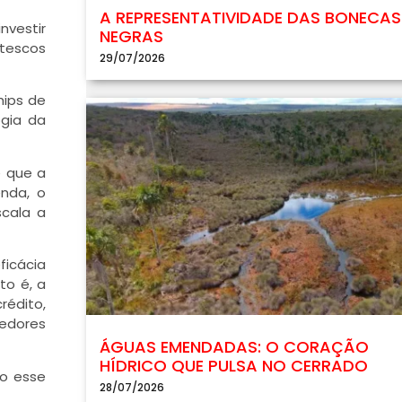
A REPRESENTATIVIDADE DAS BONECAS
vestir
NEGRAS
ntescos
29/07/2026
hips de
gia da
e que a
enda, o
scala a
ficácia
to é, a
rédito,
dedores
ÁGUAS EMENDADAS: O CORAÇÃO
HÍDRICO QUE PULSA NO CERRADO
do esse
28/07/2026