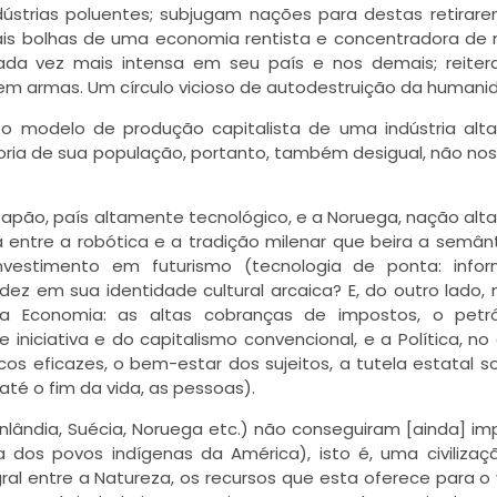
dústrias poluentes; subjugam nações para destas retirar
 mais bolhas de uma economia rentista e concentradora de 
da vez mais intensa em seu país e nos demais; reiter
em armas. Um círculo vicioso de autodestruição da humani
o modelo de produção capitalista de uma indústria al
ioria de sua população, portanto, também desigual, não nos
e Japão, país altamente tecnológico, e a Noruega, nação al
 entre a robótica e a tradição milenar que beira a semân
investimento em futurismo (tecnologia de ponta: infor
dez em sua identidade cultural arcaica? E, do outro lado, 
a Economia: as altas cobranças de impostos, o petró
iniciativa e do capitalismo convencional, e a Política, no
cos eficazes, o bem-estar dos sujeitos, a tutela estatal s
até o fim da vida, as pessoas).
lândia, Suécia, Noruega etc.) não conseguiram [ainda] imp
dos povos indígenas da América), isto é, uma civilizaç
al entre a Natureza, os recursos que esta oferece para o v