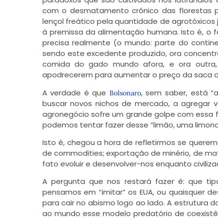
com o desmatamento crônico das florestas 
lençol freático pela quantidade de agrotóxico
à premissa da alimentação humana. Isto é, o 
precisa realmente (o mundo: parte do continen
sendo este excedente produzido, ora concentr
comida do gado mundo afora, e ora outra,
apodrecerem para aumentar o preço da saca do
A verdade é que
, sem saber, está “
Bolsonaro
buscar novos nichos de mercado, a agregar v
agronegócio sofre um grande golpe com essa f
podemos tentar fazer desse “limão, uma limon
Isto é, chegou a hora de refletirmos se quer
de commodities; exportação de minério, de mat
fato evoluir e desenvolver-nos enquanto civiliza
A pergunta que nos restará fazer é: que ti
pensamos em “imitar” os EUA, ou quaisquer de
para cair no abismo logo ao lado. A estrutura 
ao mundo esse modelo predatório de coexist