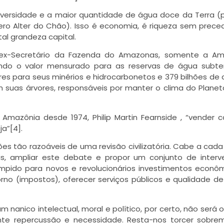
diversidade e a maior quantidade de água doce da Terra (
ero Alter do Chão). Isso é economia, é riqueza sem prece
al grandeza capital.
], ex-Secretário da Fazenda do Amazonas, somente a A
endo o valor mensurado para as reservas de água subte
es para seus minérios e hidrocarbonetos e 379 bilhões de 
suas árvores, responsáveis por manter o clima do Planet
 Amazônia desde 1974, Philip Martin Fearnside , “vender 
a”[4].
es tão razoáveis de uma revisão civilizatória. Cabe a cad
ais, ampliar este debate e propor um conjunto de inter
 límpido para novos e revolucionários investimentos econô
orno (impostos), oferecer serviços públicos e qualidade de
anico intelectual, moral e político, por certo, não será o 
te repercussão e necessidade. Resta-nos torcer sobre