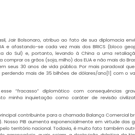
il, Jair Bolsonaro, atribuo ao fato de sua diplomacia env
UA e afastando-se cada vez mais dos BRICS (bloco geop
frica do Sul) e, portanto, levando à China a uma retalia
comprar os grãos (soja, milho) dos EUA e não mais do Bras
 em seus 30 anos de vida pública. Por mais paradoxal qu
a perdendo mais de 35 bilhões de dólares/ano[1] com o va
 esse “fracasso” diplomático com consequências gra
nto minha inquietação como caráter de revisão civiliza
rincipal contribuinte para a chamada Balança Comercial bra
a). Nosso PIB aumenta exponencialmente em virtude das 
lo território nacional. Todavia, é muito fato também outr
do agronegócio, quais sejam, a destruição drástica da Na