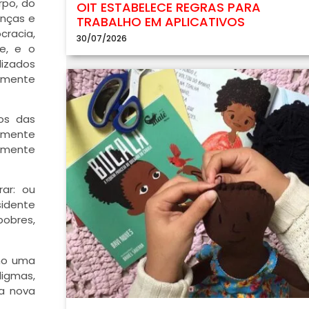
rpo, do
OIT ESTABELECE REGRAS PARA
enças e
TRABALHO EM APLICATIVOS
cracia,
30/07/2026
te, e o
lizados
armente
os das
tamente
tamente
rar: ou
sidente
pobres,
nho uma
digmas,
ma nova