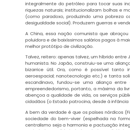
integralmente do petróleo para tocar suas in
riquezas naturais; institucionalizam bolhas e
(como paradoxo, produzindo uma pobreza ca
desigualdade social). Produzem guerras e vend
A China, essa nação comunista que abraçou 
poluidora e de baixíssimos salários pagos à ma
melhor protótipo de civilização.
Talvez, reitero: apenas talvez, um híbrido entr
humanista. No Japão, construiu-se uma aliança
bizarrice útil. Ora, como é possível tanto 
aeroespacial; nanotecnologia etc.) e tanta soli
escandinavo, fundou-se uma aliança entre 
empreendedorismo, portanto, a máxima da livre 
abençoa a qualidade de vida, os serviços públi
cidadãos (o Estado patrocina, desde à infância 
A bem da verdade é que os países nórdicos (Fin
sociedade do bem-viver (espelhada na forma 
centralismo seja a harmonia e pactuação integr