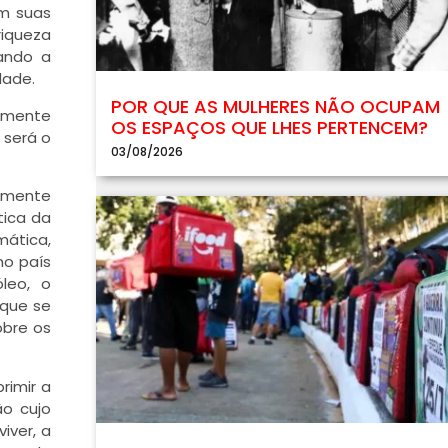
em suas
riqueza
ando a
dade.
POR QUE AS MULHERES NÃO OCUPAM
tamente
OS ESPAÇOS QUE LHES PERTENCEM?
 será o
03/08/2026
tamente
tica da
mática,
no país
leo, o
 que se
obre os
rimir a
ão cujo
iver, a