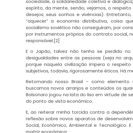
sociedade, a solidariedade coletiva e dialógica
espírito, da mente, senão, vejamos, o respeito
desejos; seus sonhos e vivências). Entretant
“aquecer” a economia distributiva, coisa q
socialismo soviético não conseguiram, por con
por instrumentos próprios do contrato social, 
responsável.[2]
E o Japão, talvez não tenha se perdido no
desigualdades entre as pessoas (seja no arqu
porque naquela civilização impera o respeito 
subjetivos, todavia, rigorosamente éticos. Há m
Retomando nosso Brasil – como elemento cen
buscamos novos arranjos e conteúdos os quais
Bolsonaro jogou na lata do lixo em virtude de s
do ponto de vista econômico.
E, ao reiterar minha torcida contra a depend
reflexão sobre novos aparatos de desenvolvim
Social, Econômico, Ambiental e Tecnológico.
matriz econômica: