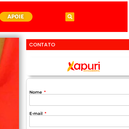
APOIE
CONTATO
Nome
E-mail