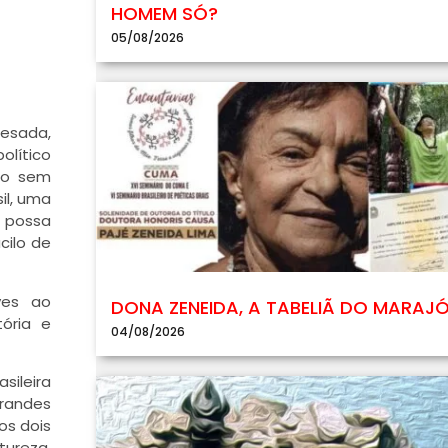
HOMEM SÓ?
05/08/2026
iesada,
olítico
ção sem
il, uma
e possa
cilo de
ves ao
DONA ZENEIDA, A TABELIÃ DO MARAJ
tória e
04/08/2026
sileira
grandes
os dois
tureza,