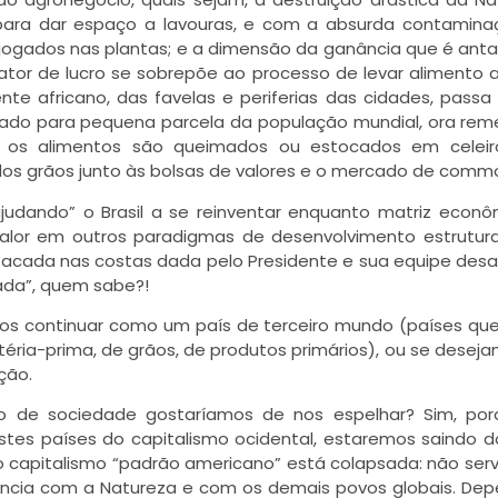
para dar espaço a lavouras, e com a absurda contamina
s jogados nas plantas; e a dimensão da ganância que é ant
fator de lucro se sobrepõe ao processo de levar alimento
te africano, das favelas e periferias das cidades, passa
ado para pequena parcela da população mundial, ora rem
 os alimentos são queimados ou estocados em celeir
s grãos junto às bolsas de valores e o mercado de commo
ajudando” o Brasil a se reinventar enquanto matriz econô
alor em outros paradigmas de desenvolvimento estrutura
acada nas costas dada pelo Presidente e sua equipe desa
ada”, quem sabe?!
emos continuar como um país de terceiro mundo (países qu
éria-prima, de grãos, de produtos primários), ou se desej
ção.
po de sociedade gostaríamos de nos espelhar? Sim, po
stes países do capitalismo ocidental, estaremos saindo 
do capitalismo “padrão americano” está colapsada: não ser
ência com a Natureza e com os demais povos globais. D