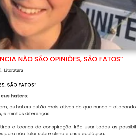
ÊNCIA NÃO SÃO OPINIÕES, SÃO FATOS”
,
l
Literatura
ES, SÃO FATOS”
eus haters:
m, os haters estão mais ativos do que nunca – atacand
 e minhas diferenças.
as e teorias de conspiração. Irão usar todas as possibi
 para não falar sobre clima e crise ecológica.