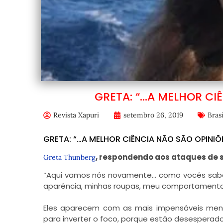
GRETA: “…A MELHOR CI
Revista Xapuri
setembro 26, 2019
Brasi
GRETA: “…A MELHOR CIÊNCIA NÃO SÃO OPINIÕ
, respondendo aos ataques de s
Greta Thunberg
“Aqui vamos nós novamente… como vocês sabe
aparência, minhas roupas, meu comportamento,
Eles aparecem com as mais impensáveis mentir
para inverter o foco, porque estão desesperados