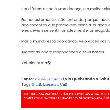
Ser diferente não é uma doe
nça, e a melhor ciê
Eu, honestamente, não entendo porque adul
adolescentes que promovem ciência, quando 
eles devem se sentir, simplesmente, ameaçado
Mas o mundo está acordando. Vejo vocês nas ru
@gretathunberg respondendo a seus haters.
Vai, planeta!
♥️
🌎
Fonte:
(Via Quebrando o Tabu
Marina Sant’Anna
Tags:
,
,
Brasil
Literatura
UnB
GOSTOU DESTA MATÉRIA? ENTÃO, POR FAVOR, PASSA PRA FRENTE
COMPARTILHE EM TODAS AS SUAS REDES. NÃO CUSTA NADA, É SÓ 