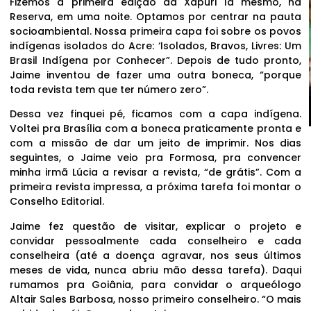
Fizemos a primeira edição da Xapuri lá mesmo, na
Reserva, em uma noite. Optamos por centrar na pauta
socioambiental. Nossa primeira capa foi sobre os povos
indígenas isolados do Acre: ‘Isolados, Bravos, Livres: Um
Brasil Indígena por Conhecer”. Depois de tudo pronto,
Jaime inventou de fazer uma outra boneca, “porque
toda revista tem que ter número zero”.
Dessa vez finquei pé, ficamos com a capa indígena.
Voltei pra Brasília com a boneca praticamente pronta e
com a missão de dar um jeito de imprimir. Nos dias
seguintes, o Jaime veio pra Formosa, pra convencer
minha irmã Lúcia a revisar a revista, “de grátis”. Com a
primeira revista impressa, a próxima tarefa foi montar o
Conselho Editorial.
Jaime fez questão de visitar, explicar o projeto e
convidar pessoalmente cada conselheiro e cada
conselheira (até a doença agravar, nos seus últimos
meses de vida, nunca abriu mão dessa tarefa). Daqui
rumamos pra Goiânia, para convidar o arqueólogo
Altair Sales Barbosa, nosso primeiro conselheiro. “O mais