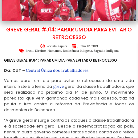
GREVE GERAL #J14: PARAR UM DIA PARA EVITAR O
RETROCESSO
Revista Xapuri
junho 12, 2019
,
,
,
Brasil
Direitos Humanos
Resistência Indígena
Sagrado Indígena
GREVE GERAL #J14: PARAR UM DIA PARA EVITAR O RETROCESSO
Da: CUT –
Central Única dos Trabalhadores
Vamos parar um dia para evitar o retrocesso de uma vida
inteira. Este é o lema da
geral da classe trabalhadora, que
greve
será realizada no próximo dia 14 de junho. O movimento
paredista, que vem ganhando cada vez mais adesão, traz na
pauta a luta contra a reforma da Previdência e todos os
desmontes de Bolsonaro.
“A greve geral insurge contra os ataques à classe trabalhadora
e à sociedade em geral. Desde a redemocratização do país,
nenhum outro governo cometeu tantas ações contra os direitos
trabalhistas, os direitos individuais, os direitos humanos. Por isso,