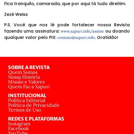
Fica tranquilo, camarada, que por aqui tá tudo direitim.
Zezé Weiss
P.S. Você que nos lê pode fortalecer nossa Revista
fazendo uma assinatura:
ou doando
www.xapuri.info/assine
qualquer valor pelo PIX:
. Gratidão!
contato@xapuri.info
SOBRE A REVISTA
Quem Somos
Nossa História
Missão e Valores
Quem Faz a Xapuri
INSTITUCIONAL
Política Editorial
Política de Privacidade
Termos de Uso
REDES E PLATAFORMAS
Instagram
Facebook
YouTube