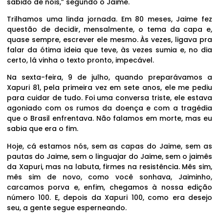
sabido de nóis,” segundo o Jaime.
Trilhamos uma linda jornada. Em 80 meses, Jaime fez
questão de decidir, mensalmente, o tema da capa e,
quase sempre, escrever ele mesmo. Às vezes, ligava pra
falar da ótima ideia que teve, às vezes sumia e, no dia
certo, lá vinha o texto pronto, impecável.
Na sexta-feira, 9 de julho, quando preparávamos a
Xapuri 81, pela primeira vez em sete anos, ele me pediu
para cuidar de tudo. Foi uma conversa triste, ele estava
agoniado com os rumos da doença e com a tragédia
que o Brasil enfrentava. Não falamos em morte, mas eu
sabia que era o fim.
Hoje, cá estamos nós, sem as capas do Jaime, sem as
pautas do Jaime, sem o linguajar do Jaime, sem o jaimês
da Xapuri, mas na labuta, firmes na resistência. Mês sim,
mês sim de novo, como você sonhava, Jaiminho,
carcamos porva e, enfim, chegamos à nossa edição
número 100. E, depois da Xapuri 100, como era desejo
seu, a gente segue esperneando.