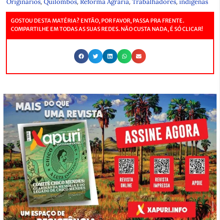
,
,
,
,
Originários
Quilombos
Reforma Agrária
Trabalhadores
indígenas
GOSTOU DESTA MATÉRIA? ENTÃO, POR FAVOR, PASSA PRA FRENTE.
COMPARTILHE EM TODAS AS SUAS REDES. NÃO CUSTA NADA, É SÓ CLICAR!