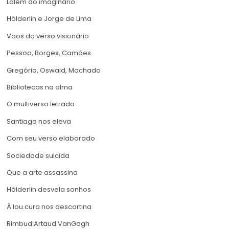
Lalém do imaginário
Hölderlin e Jorge de Lima
Voos do verso visionário
Pessoa, Borges, Camões
Gregório, Oswald, Machado
Bibliotecas na alma
O multiverso letrado
Santiago nos eleva
Com seu verso elaborado
Sociedade suicida
Que a arte assassina
Hölderlin desvela sonhos
À lou.cura nos descortina
Rimbud.Artaud.VanGogh