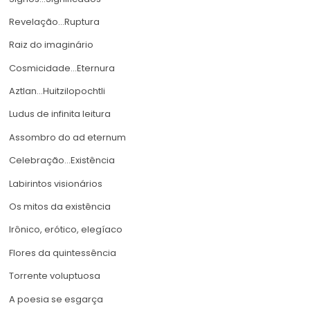
Revelação…Ruptura
Raiz do imaginário
Cosmicidade…Eternura
Aztlan…Huitzilopochtli
Ludus de infinita leitura
Assombro do ad eternum
Celebração…Existência
Labirintos visionários
Os mitos da existência
Irônico, erótico, elegíaco
Flores da quintessência
Torrente voluptuosa
A poesia se esgarça