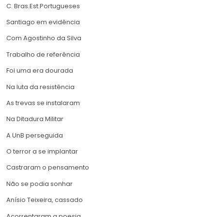
C. Bras.Est.Portugueses
Santiago em evidência
Com Agostinho da Silva
Trabalho de referência
Foi uma era dourada
Na luta da resistência
As trevas se instalaram
Na Ditadura Militar
A UnB perseguida
O terror a se implantar
Castraram o pensamento
Não se podia sonhar
Anísio Teixeira, cassado
Acorrentaram a poesia