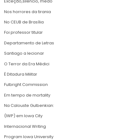
Exceção,silêncio, medo
Nos horrores da tirania
No CEUB de Brasília
Foi professor titular
Departamento de Letras
Santiago a lecionar
O Terror da Era Médici
É Ditadura Militar
Fulbright Commission
Em tempo de mortality
Na Calouste Gulbenkian:
(IWP) em Iowa City
Internacional Writing
Program Iowa University