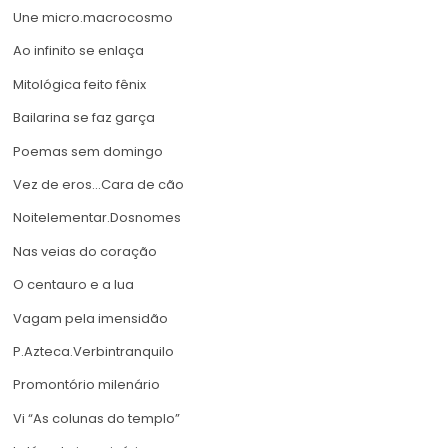
Une micro.macrocosmo
Ao infinito se enlaça
Mitológica feito fênix
Bailarina se faz garça
Poemas sem domingo
Vez de eros…Cara de cão
Noitelementar.Dosnomes
Nas veias do coração
O centauro e a lua
Vagam pela imensidão
P.Azteca.Verbintranquilo
Promontório milenário
Vi “As colunas do templo”