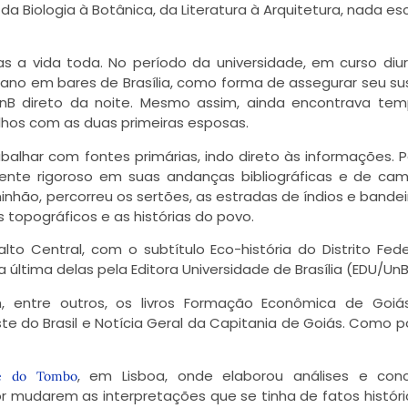
, da Biologia à Botânica, da Literatura à Arquitetura, nada e
as a vida toda. No período da universidade, em curso diur
no em bares de Brasília, como forma de assegurar seu su
B direto da noite. Mesmo assim, ainda encontrava tem
ilhos com as duas primeiras esposas.
alhar com fontes primárias, indo direto às informações. Po
nte rigoroso em suas andanças bibliográficas e de ca
inhão, percorreu os sertões, as estradas de índios e bandei
topográficos e as histórias do povo.
to Central, com o subtítulo Eco-história do Distrito Fede
a última delas pela Editora Universidade de Brasília (EDU/UnB
, entre outros, os livros Formação Econômica de Goiá
e do Brasil e Notícia Geral da Capitania de Goiás. Como p
, em Lisboa, onde elaborou análises e conc
re do Tombo
r mudarem as interpretações que se tinha de fatos históric