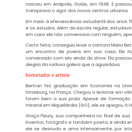
nasceu em Anápolis, Goiás, em 1948. E passou
transpirava o vigor dos novos centros urbanos.
Em meio à efervescência estudantil dos anos 19
e os estudos. Além da escola regular, estudava
em casa ele não conversava com ninguém, apen
Certa feita, conseguiu levar a cantora Maria Be
um encontro de jovens em sua casa. Ele hav
conversado com ela ainda do show. Ela passou 
alegria da ruidosa galera que a aguardava.
historiador e artista
Bertran fez graduação em Economia na Unive
Strasburg, na França. Chegou a lecionar em vár
foram bem a sua praia. Apesar de formação
mineral em Niquelândia (GO), ele se apegou à Hi
Graça Fleury, sua companheira no final de sua vi
inventor, fotógrafo e também poeta; e ainda enca
ele se desnuda e ama intensamente, por isto 