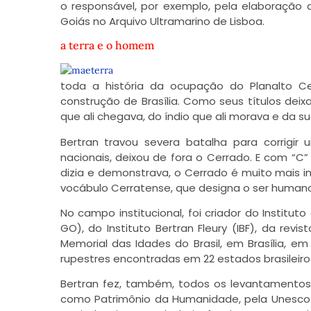
o responsável, por exemplo, pela elaboração
Goiás no Arquivo Ultramarino de Lisboa.
a terra e o homem
toda a história da ocupação do Planalto Cent
construção de Brasília. Como seus títulos deixa
que ali chegava, do índio que ali morava e da 
Bertran travou severa batalha para corrigir
nacionais, deixou de fora o Cerrado. E com “
dizia e demonstrava, o Cerrado é muito mais im
vocábulo Cerratense, que designa o ser human
No campo institucional, foi criador do Institut
GO), do Instituto Bertran Fleury (IBF), da revi
Memorial das Idades do Brasil, em Brasília, 
rupestres encontradas em 22 estados brasileiro
Bertran fez, também, todos os levantamento
como Patrimônio da Humanidade, pela Unesco. Ao