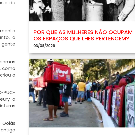
ania de
remonta
POR QUE AS MULHERES NÃO OCUPAM
anto, a
OS ESPAÇOS QUE LHES PERTENCEM?
a gente
03/08/2026
 biomas
e, como
criou o
BC-PUC-
eury, o
inturas
e Goiás
 antiga