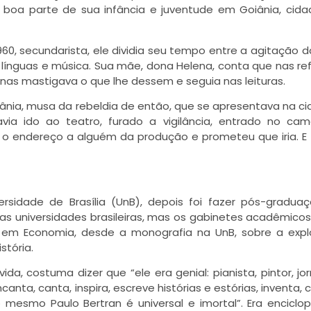
 boa parte de sua infância e juventude em Goiânia, cid
60, secundarista, ele dividia seu tempo entre a agitação d
 línguas e música. Sua mãe, dona Helena, conta que nas re
as mastigava o que lhe dessem e seguia nas leituras.
tânia, musa da rebeldia de então, que se apresentava na ci
ia ido ao teatro, furado a vigilância, entrado no ca
o endereço a alguém da produção e prometeu que iria. E f
rsidade de Brasília (UnB), depois foi fazer pós-gradu
ias universidades brasileiras, mas os gabinetes acadêmico
 em Economia, desde a monografia na UnB, sobre a expl
stória.
da, costuma dizer que “ele era genial: pianista, pintor, jorn
nta, canta, inspira, escreve histórias e estórias, inventa, c
mesmo Paulo Bertran é universal e imortal”. Era enciclop