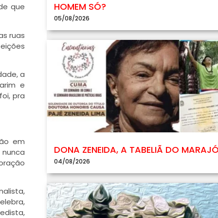
HOMEM SÓ?
ade que
05/08/2026
as ruas
feições
dade, a
marim e
oi, pra
ação em
DONA ZENEIDA, A TABELIÃ DO MARAJ
s nunca
04/08/2026
oração
alista,
elebra,
edista,