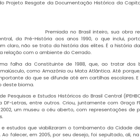
 do Projeto Resgate da Documentação Histórica da Capit
Premiada no Brasil inteiro, sua obra 
ral, da Pré-História aos anos 1990, o que inclui, port
m claro, não se trata da história das elites. É a história d
sua relação com o ambiente do Cerrado.
 uma falha da Constituinte de 1988, que, ao tratar dos
C” maiúsculo, como Amazônia ou Mata Atlântica. Até porqu
portante do que se difunde até em cartilhas escolares. E 
o deste bioma.
o de Pesquisas e Estudos Históricos do Brasil Central (IPEH
sta DF-Letras, entre outros. Criou, juntamente com Graça Fl
em 2002, um museu a céu aberto, com representações de p
s.
s e estudos que viabilizaram o tombamento da Cidade d
 falecer, em 2005, por seu desejo, foi sepultado, ali, na