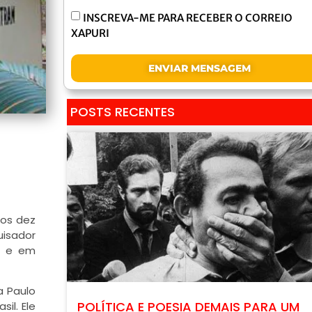
INSCREVA-ME PARA RECEBER O CORREIO
XAPURI
ENVIAR MENSAGEM
POSTS RECENTES
dos dez
uisador
ra e em
a Paulo
POLÍTICA E POESIA DEMAIS PARA UM
il. Ele