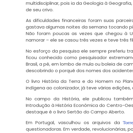
multidisciplinar, pois ia da Geologia à Geografia
de seu crivo.
As dificuldades financeiras foram suas parceir
gastava algumas noites da semana tocando pia
Não foram poucas as vezes que chegou à Un
namorar – ele se casou três vezes e teve três f
No esforço da pesquisa ele sempre preferiu trab
ficou conhecido como pesquisador extremame
Brasil, a pé, em lombo de mula ou boleia de cam
descobrindo o porquê dos nomes dos acidentes 
O livro História da Terra e do Homem no Planal
indígena ao colonizador, já teve várias edições, 
No campo da História, ele publicou também
Introdução à História Econômica do Centro-Oest
destaque é o livro Sertão do Campo Aberto.
Em Portugal, vasculhou os arquivos da
Tor
questionadoras. Em verdade, revolucionárias, po