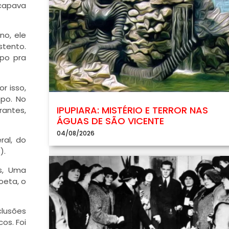
scapava
no, ele
stento.
po pra
r isso,
mpo. No
IPUPIARA: MISTÉRIO E TERROR NAS
rantes,
ÁGUAS DE SÃO VICENTE
04/08/2026
ral, do
).
s, Uma
oeta, o
lusões
os. Foi