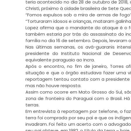
teria acontecido no dia 28 de outubro de 2018,
Christi, próximo à cidade brasileira de Sete Que
“Fomos expulsos sob a mira de armas de fogo”, 
“Torturaram idosos e crianças, mataram galinha
Lopez afirma que o mandante do ataque é o faz
também estaria por trás do assassinato do ind
família no dia 16 de setembro. Depois, levaram
Nas últimas semanas, os avá-guaranis inten
presidente do Instituto Nacional de Desenvo
equivalente paraguaio ao Incra.
Após o encontro, no fim de janeiro, Torres
situação e que o órgão estudava fazer uma vis
reportagem tentou contato com a presidente do 
mas não houve resposta.
Assim como ocorre em Mato Grosso do Sul, são 
zona de fronteira do Paraguai com o Brasil. H
terras.
Em entrevista à reportagem por telefone, o faz
terra foi comprada por seu pai e que os indígen
invadiram. Foi feito um acerto com o advogado 
seu pai obteve, em 1982, o título da terra – ho