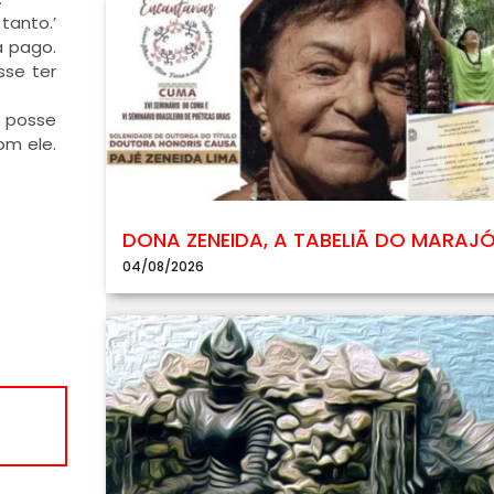
tanto.’
a pago.
sse ter
m posse
om ele.
DONA ZENEIDA, A TABELIÃ DO MARAJ
04/08/2026