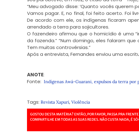
“Meu advogado disse: ‘Quanto vocês querem para 
Vamos pagar. E, no final, foi feito acerto. Foi 
De acordo com ele, os indígenas ficaram apen
arrendado a terra para sojicultores.
O fazendeiro afirmou que o homicídio é uma 
da fazenda.” “Num domingo, eles falaram que 
Tem muitas controvérsias.”
Após a entrevista, Fernandes enviou uma escritu
ANOTE
:
Fonte:
Indígenas Awá-Guarani, expulsos da terra por 
Tags:
,
Revista Xapuri
Violência
GOSTOU DESTA MATÉRIA? ENTÃO, POR FAVOR, PASSA PRA FRENTE
COMPARTILHE EM TODAS AS SUAS REDES. NÃO CUSTA NADA, É SÓ 