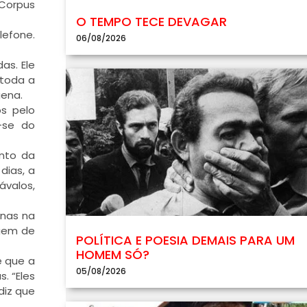
 Corpus
O TEMPO TECE DEVAGAR
lefone.
06/08/2026
as. Ele
 toda a
gena.
os pelo
a-se do
ento da
dias, a
ávalos,
enas na
agem de
POLÍTICA E POESIA DEMAIS PARA UM
HOMEM SÓ?
e que a
05/08/2026
. “Eles
diz que
.