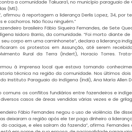
 contra a comunidade Takuara’i, no município paraguaio de
das (MS).
afirmou à reportagem a liderança Derlis Lopez, 34, por te
s e cachorros. Não ficou ninguém.”
endeiro brasileiro Fábio Siqueira Fernandes, de Sete Qued
ígena Isidoro Barrio, da comunidade. “Foi morto diante de
 o seu corpo em uma caminhonete”, declara a liderança indí
sificaram os protestos em Assunção, até serem recebid
lvimento Rural da Terra (Indert), Horacio Torres. Trat
 afirmou à imprensa local que estava tomando conhecim
toria técnica na região da comunidade. Nos últimos dois 
Instituto Paraguaio do Indígena (Indi), Ana María Allen D
comuns os conflitos fundiários entre fazendeiros e indíg
á diversos casos de áreas vendidas várias vezes e de gril
endeiro Fábio Fernandes negou o uso de violência. Ele diss
as deixaram a região após ele ter pago dinheiro a lideranças
do cacique, e eles saíram da fazenda”, afirma. Fernandes 
je, está em nome de sua esposa, de nacionalidade paraguaia