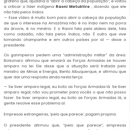
grafeno que, ajudaria a “abrir a cabeça da população”, e voltou
a criticar o líder indígena
Raoni Metuktire
, dizendo que ele
não fala pelos índios.
— Esse vídeo é muito bom para abrir a cabeça da população
de que o interesse na Amazônia não é no índio nem na porra
da árvore, é no minério. E o Raoni fala pela aldeia dele, fala
como cidadão, não fala pelos índios, não. É outro que vive
tomando champanhe e em outros países por aí — disse o
presidente.
Os garimpeiros pedem uma “administração militar” da área.
Bolsonaro afirmou que enviará as Forças Armadas se houver
amparo na lei. Ele disse que a situação será tratada pelo
ministro de Minas e Energia, Bento Albuquerque, e afirmou que
quer dar uma resposta ainda nesta terça.
— Se tiver amparo legal, eu boto as Forças Armadas lá. Se tiver
amparo legal, não vou prometer para vocês o que não posso
fazer. Se tiver amparo legal, eu boto as Forças Armadas lá, a
gente resolve esse problema aí.
Empresas estrangeiras, ‘pelo que parece’, pagam propina.
O presidente afirmou que, “pelo que parece”, empresas