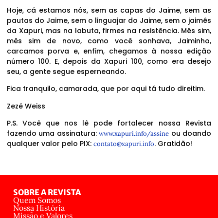
Hoje, cá estamos nós, sem as capas do Jaime, sem as
pautas do Jaime, sem o linguajar do Jaime, sem o jaimês
da Xapuri, mas na labuta, firmes na resistência. Mês sim,
mês sim de novo, como você sonhava, Jaiminho,
carcamos porva e, enfim, chegamos à nossa edição
número 100. E, depois da Xapuri 100, como era desejo
seu, a gente segue esperneando.
Fica tranquilo, camarada, que por aqui tá tudo direitim.
Zezé Weiss
P.S. Você que nos lê pode fortalecer nossa Revista
fazendo uma assinatura:
ou doando
www.xapuri.info/assine
qualquer valor pelo PIX:
. Gratidão!
contato@xapuri.info
SOBRE A REVISTA
Quem Somos
Nossa História
Missão e Valores