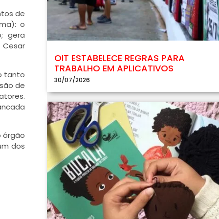
ntos de
ama): o
; gera
z Cesar
OIT ESTABELECE REGRAS PARA
TRABALHO EM APLICATIVOS
o tanto
30/07/2026
ssão de
atores.
bancada
o órgão
 um dos