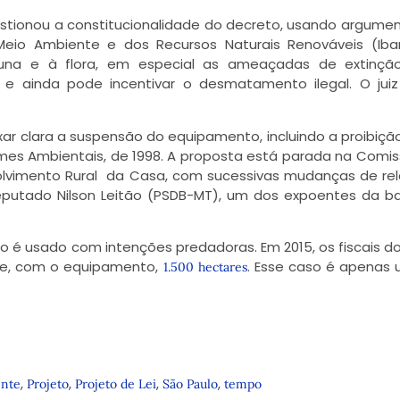
uestionou a constitucionalidade do decreto, usando argume
 Meio Ambiente e dos Recursos Naturais Renováveis (Ib
una e à flora, em especial as ameaçadas de extinção
 e ainda pode incentivar o desmatamento ilegal. O jui
xar clara a suspensão do equipamento, incluindo a proibiçã
rimes Ambientais, de 1998. A proposta está parada na Comi
volvimento Rural da Casa, com sucessivas mudanças de rel
eputado Nilson Leitão (PSDB-MT), um dos expoentes da 
o é usado com intenções predadoras. Em 2015, os fiscais d
te, com o equipamento,
. Esse caso é apenas
1.500 hectares
,
,
,
,
nte
Projeto
Projeto de Lei
São Paulo
tempo