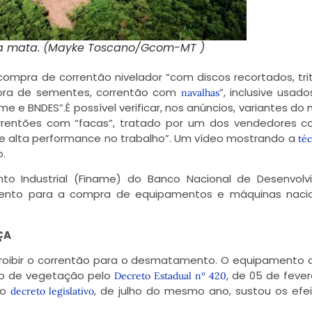
a mata. (Mayke Toscano/Gcom-MT )
compra de correntão nivelador “com discos recortados, tri
adora de sementes, correntão com
”, inclusive usado
navalhas
 e BNDES”.É possível verificar, nos anúncios, variantes d
orrentões com “facas”, tratado por um dos vendedores 
te alta performance no trabalho”. Um vídeo mostrando a
té
.
nto Industrial (Finame) do Banco Nacional de Desenvol
mento para a compra de equipamentos e máquinas nacio
ÇA
e proibir o correntão para o desmatamento. O equipamento
ão de vegetação pelo
, de 05 de fever
Decreto Estadual nº 420
ro
, de julho do mesmo ano, sustou os efe
decreto legislativo