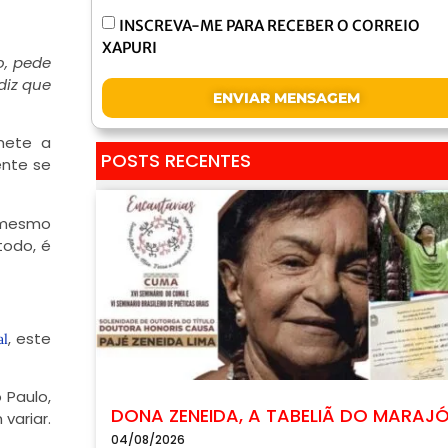
INSCREVA-ME PARA RECEBER O CORREIO
XAPURI
o, pede
diz que
ENVIAR MENSAGEM
mete a
POSTS RECENTES
ente se
o mesmo
todo, é
, este
al
 Paulo,
DONA ZENEIDA, A TABELIÃ DO MARAJ
variar.
04/08/2026