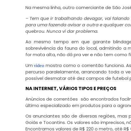
Na mesma linha, outro comerciante de São José d
– Tem que ir trabalhando devagar, vai falando 
para uma fazenda avisar a outra e qualquer coi
quebrou. Nunca vi dar problema.
Ao mesmo tempo em que garante blindagem
sobrevivência da fauna do local, admitindo a
for mata alta, não dá pra ver e não tem como fic
Um
mostra como o correntão funciona. As
vídeo
percurso paralelamente, arrancando toda a ve
possível desmatar até dez campos de futebol p
NA INTERNET, VÁRIOS TIPOS E PREÇOS
Anúncios de correntões são encontrados faci
último especializado em produtos para o agron
Os anunciantes são de diversas regiões, mas 
Goiás e Tocantins. Os valores são imprecisos, 
Encontramos valores de R$ 220 o metro, até R$ 6