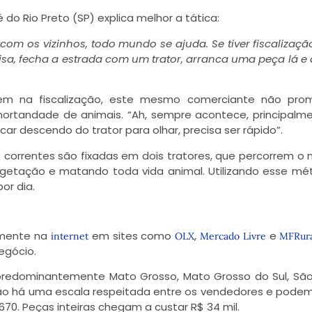
o Rio Preto (SP) explica melhor a tática:
com os vizinhos, todo mundo se ajuda. Se tiver fiscalizaçã
sa, fecha a estrada com um trator, arranca uma peça lá e 
 na fiscalização, este mesmo comerciante não pro
 mortandade de animais. “Ah, sempre acontece, principalm
ar descendo do trator para olhar, precisa ser rápido”.
 correntes são fixadas em dois tratores, que percorrem 
getação e matando toda vida animal. Utilizando esse mé
or dia.
lmente na
em sites como
,
e
internet
OLX
Mercado Livre
MFRur
egócio.
predominantemente Mato Grosso, Mato Grosso do Sul, São
não há uma escala respeitada entre os vendedores e podem 
70. Peças inteiras chegam a custar R$ 34 mil.