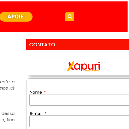
APOIE
CONTATO
mente a
amos R$
Nome
m dessa
E-mail
o, fica