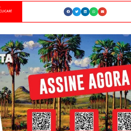
.
CLICAR!