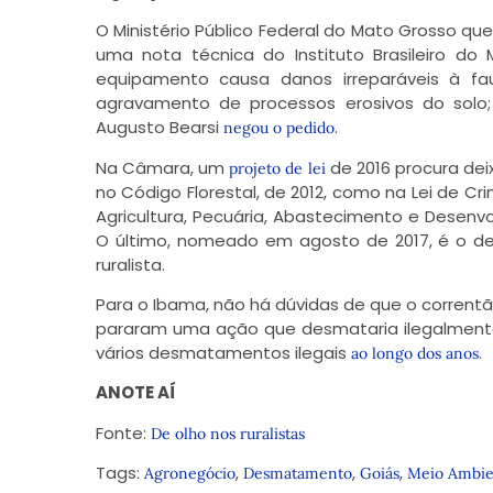
O Ministério Público Federal do Mato Grosso q
uma nota técnica do Instituto Brasileiro do
equipamento causa danos irreparáveis à fa
agravamento de processos erosivos do solo;
Augusto Bearsi
.
negou o pedido
Na Câmara, um
de 2016 procura dei
projeto de lei
no Código Florestal, de 2012, como na Lei de C
Agricultura, Pecuária, Abastecimento e Desen
O último, nomeado em agosto de 2017, é o d
ruralista.
Para o Ibama, não há dúvidas de que o correntã
pararam uma ação que desmataria ilegalmen
vários desmatamentos ilegais
.
ao longo dos anos
ANOTE AÍ
Fonte:
De olho nos ruralistas
Tags:
,
,
,
Agronegócio
Desmatamento
Goiás
Meio Ambie