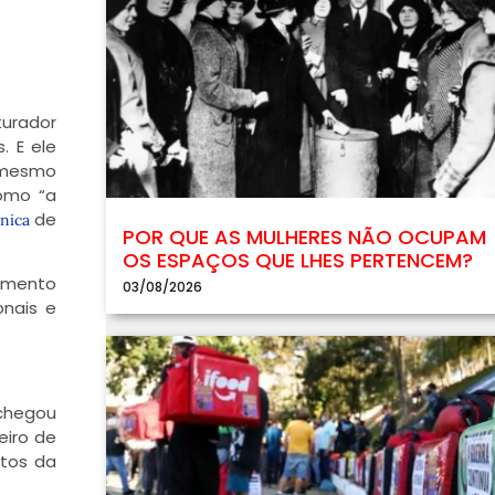
turador
s. E ele
o mesmo
como “a
de
cnica
POR QUE AS MULHERES NÃO OCUPAM
OS ESPAÇOS QUE LHES PERTENCEM?
vimento
03/08/2026
nais e
 chegou
eiro de
itos da