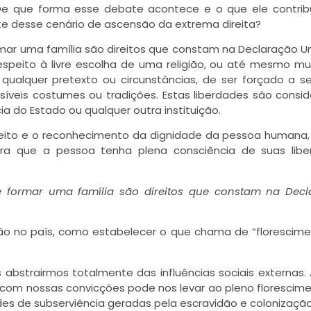
ça. De que forma esse debate acontece e o que ele contrib
ante desse cenário de ascensão da extrema direita?
rmar uma família são direitos que constam na Declaração Un
respeito à livre escolha de uma religião, ou até mesmo m
b qualquer pretexto ou circunstâncias, de ser forçado a s
síveis costumes ou tradições. Estas liberdades são consi
cia do Estado ou qualquer outra instituição.
espeito e o reconhecimento da dignidade da pessoa humana
a que a pessoa tenha plena consciência de suas libe
de formar uma família são direitos que constam na Dec
ão no país, como estabelecer o que chama de “florescim
 abstrairmos totalmente das influências sociais externas.
 com nossas convicções pode nos levar ao pleno florescim
des de subserviência geradas pela escravidão e colonização