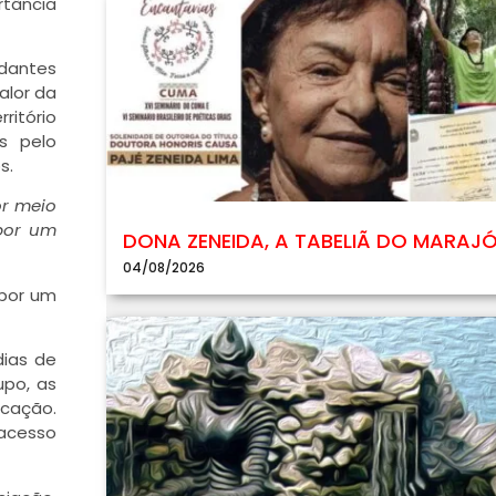
rtância
udantes
alor da
ritório
s pelo
s.
or meio
por um
DONA ZENEIDA, A TABELIÃ DO MARAJ
04/08/2026
 por um
dias de
upo, as
icação.
 acesso