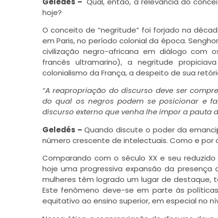
Geledés –
Qual, então, a relevância do
concei
hoje?
O conceito de “negritude” foi forjado na déca
em Paris, no período colonial da época. Senghor
civilização negro-africana em diálogo com os 
francês ultramarino), a negritude propici
colonialismo da França, a despeito de sua retó
“A reapropriação do discurso deve ser comp
do qual os negros podem se posicionar e f
discurso externo que venha lhe impor a pauta d
Geledés –
Quando discute o poder da emancipa
número crescente de intelectuais. Como e por
Comparando com o século XX e seu reduzido nú
hoje uma progressiva expansão da presença d
mulheres têm logrado um lugar de destaque, 
Este fenômeno deve-se em parte às políticas
equitativo ao ensino superior, em especial no n