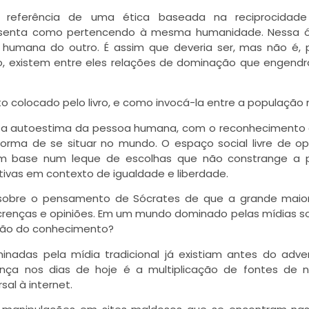
 referência de uma ética baseada na reciprocidad
resenta como pertencendo à mesma humanidade. Nessa ót
ra humana do outro. É assim que deveria ser, mas não é, 
o, existem entre eles relações de dominação que engen
to colocado pelo livro, e como invocá-la entre a população
 e a autoestima da pessoa humana, com o reconhecimento
orma de se situar no mundo. O espaço social livre de o
om base num leque de escolhas que não constrange a 
tivas em contexto de igualdade e liberdade.
 sobre o pensamento de Sócrates de que a grande maior
enças e opiniões. Em um mundo dominado pelas mídias so
ção do conhecimento?
minadas pela mídia tradicional já existiam antes do adv
ença nos dias de hoje é a multiplicação de fontes de n
sal à internet.