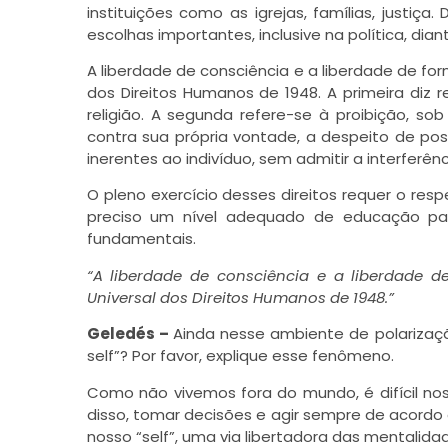
instituições como as igrejas, famílias, justi
escolhas importantes, inclusive na política, di
A liberdade de consciência e a liberdade de fo
dos Direitos Humanos de 1948. A primeira diz 
religião. A segunda refere-se à proibição, so
contra sua própria vontade, a despeito de pos
inerentes ao indivíduo, sem admitir a interferên
O pleno exercício desses direitos requer o r
preciso um nível adequado de educação par
fundamentais.
“A liberdade de consciência e a liberdade 
Universal dos Direitos Humanos de 1948.”
Geledés –
Ainda nesse ambiente de polarizaç
self”? Por favor, explique esse fenômeno.
Como não vivemos fora do mundo, é difícil nos
disso, tomar decisões e agir sempre de acordo
nosso “self”, uma via
libertadora das mentalida