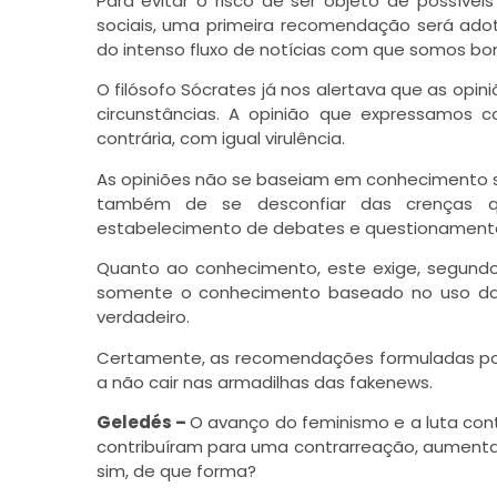
Para evitar o risco de ser objeto de possív
sociais, uma primeira recomendação será ado
do intenso fluxo de notícias com que somos 
O filósofo Sócrates já nos alertava que as opi
circunstâncias. A opinião que expressamos
contrária, com igual virulência.
As opiniões não se baseiam em conhecimento su
também de se desconfiar das crenças q
estabelecimento de debates e questionament
Quanto ao conhecimento, este exige, segundo
somente o conhecimento baseado no uso da 
verdadeiro.
Certamente, as recomendações formuladas por 
a não cair nas armadilhas das fakenews.
Geledés –
O avanço do feminismo e a luta con
contribuíram para uma contrarreação, aumenta
sim, de que forma?