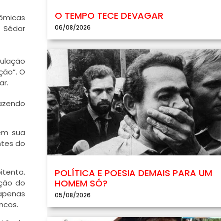
O TEMPO TECE DEVAGAR
nômicas
06/08/2026
d Sédar
pulação
ção”. O
ar.
razendo
em sua
ntes do
POLÍTICA E POESIA DEMAIS PARA UM
itenta.
HOMEM SÓ?
ação do
 apenas
05/08/2026
ncos.