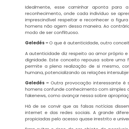
Idealmente, esse caminhar aponta para a
reconhecimento, onde cada indivíduo se ap
imprescindível respeitar e reconhecer a figu
homens não agem dessa maneira. Ao contrári
modo de ser conflituoso.
Geledés –
O que é autenticidade, outro concei
A autenticidade diz respeito ao amor próprio
dignidade. Este conceito repousa sobre uma f
permite a plena realização de si mesmo, c
humana, potencializando as relações intersubje
Geledés –
Outra provocação interessante é
homens confunde conhecimento com simples cr
fakenews, como avançar nessa sobre apropria
Há de se convir que as falsas notícias disse
internet e das redes sociais. A grande difer
propiciadas pelo acesso quase irrestrito e univer