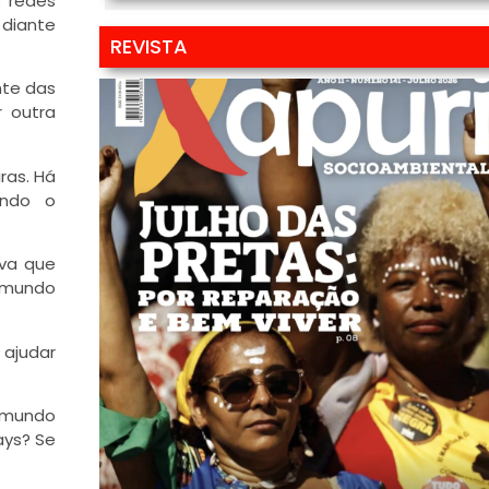
s redes
 diante
REVISTA
nte das
 outra
ras. Há
indo o
ava que
 mundo
 ajudar
o mundo
ays? Se