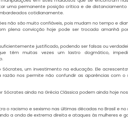
eis manipulações em sites maldosos que se encontram na
tar uma permanente posição crítica e de distanciamento
bombardeados cotidianamente.
niões não são muito confiáveis, pois mudam no tempo e dia
 com plena convicção hoje pode ser trocada amanhã por
ficientemente justificado, podendo ser falsas ou verdadei
ue têm muitas vezes um lastro dogmático, imped
o.
 Sócrates, um investimento na educação. Ele acrescent
razão nos permite não confundir as aparências com o
Sócrates ainda na Grécia Clássica podem ainda hoje nos
tra o racismo e sexismo nas últimas décadas no Brasil e n
ndo a onda de extrema direita e ataques às mulheres e g