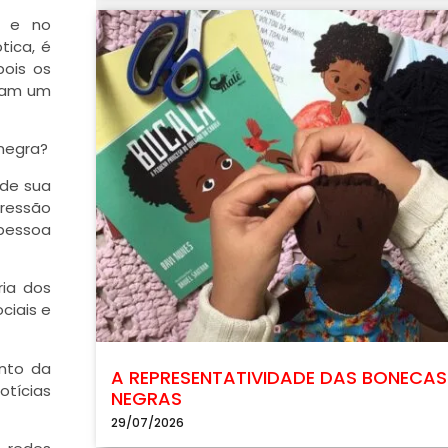
e e no
ica, é
pois os
dram um
 negra?
 de sua
pressão
pessoa
ia dos
ciais e
ento da
A REPRESENTATIVIDADE DAS BONECAS
otícias
NEGRAS
29/07/2026