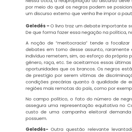
Nessa ótica, a reapropriação do discurso dev
por meio do qual os negros podem se posicion
um discurso externo que venha lhe impor a pau
Geledés –
O livro traz um debate importante so
De que forma fazer essa negação na política, 
A noção de “meritocracia” tende a focalizar 
debates em torno desse assunto, raramente 
indivíduo remetem, sim, ao esforço da própri
gênero, raça, etc. Se aceitarmos essas últim
oportunidades que os brancos. Os negros estã
de prestígio por serem vítimas de discrimina
condições precárias quanto à qualidade de e
regiões mais remotas do país, como por exemp
No campo político, o fato do número de neg
assegura uma representação equitativa no Con
custo de uma campanha eleitoral demanda e
possuem.
Geledés-
Outra questão relevante levantad