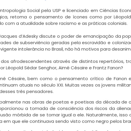
ntropologia Social pela USP e licenciado em Ciências Eco
élgica, retoma o pensamento de ícones como por Léopol
o com a atualidade sobre racismo e as práticas coloniais.
 Jacques d’Adesky discute o poder de emancipação da po
dades de subserviência geradas pela escravidão e coloniza
igente intolerância no Brasil, não há motivos para desanim
 dos afrodescendentes através de distintos repertórios, t
or Léopold Sédar Senghor, Aimé Césaire e Frantz Fanon?
imé Césaire, bem como o pensamento crítico de Fanon 
tinuam atuais no século XXI. Muitas vezes os jovens milita
esses três pensadores.
incipalmente nas obras de poetas e poetisas da década de o
orcionou a tomada de consciência dos riscos da alien
lusão mórbida de se tornar igual a ele. Naturalmente, isso
a em que ele continuava sendo visto como negro pelos bra