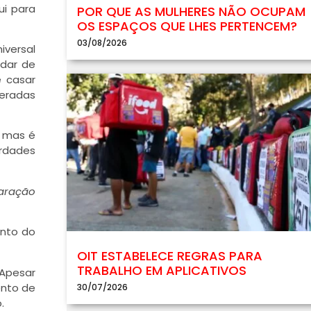
ui para
POR QUE AS MULHERES NÃO OCUPAM
OS ESPAÇOS QUE LHES PERTENCEM?
03/08/2026
iversal
udar de
e casar
deradas
, mas é
rdades
laração
ento do
OIT ESTABELECE REGRAS PARA
TRABALHO EM APLICATIVOS
 Apesar
ento de
30/07/2026
.