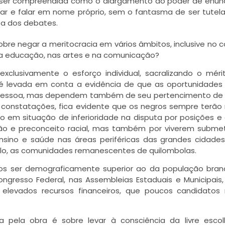
e ser compreendida como o alargamento do poder de enun
ar e falar em nome próprio, sem o fantasma de ser tutel
ta dos debates.
bre negar a meritocracia em vários âmbitos, inclusive no co
na educação, nas artes e na comunicação?
exclusivamente o esforço individual, sacralizando o méri
é levada em conta a evidência de que as oportunidade
a pessoa, mas dependem também de seu pertencimento de 
as constatações, fica evidente que os negros sempre terã
o em situação de inferioridade na disputa por posições e
ção e preconceito racial, mas também por viverem subme
nsino e saúde nas áreas periféricas das grandes cidade
lo, as comunidades remanescentes de quilombolas.
ros ser demograficamente superior ao da população bra
gresso Federal, nas Assembleias Estaduais e Municipais,
levados recursos financeiros, que poucos candidatos 
a pela obra é sobre levar à consciência da livre esc