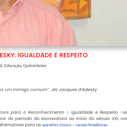
SKY: IGUALDADE E RESPEITO
,
,
il
Educação
Quilombolas
nos um inimigo comum” , diz Jacques d’Adesky
rsos para o Reconhecimento – Igualdade e Respeito –
s
nte do período da escravatura ao início do século XXI, 
lternativas para as
.
questões étnico – raciais brasileiras