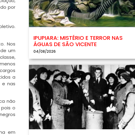
ciação,
ado por
letivo.
IPUPIARA: MISTÉRIO E TERROR NAS
ÁGUAS DE SÃO VICENTE
to. Nos
s de um
04/08/2026
classe,
o menos
 cargos
tidos a
s e nas
nca não
 pois o
negros
olha em