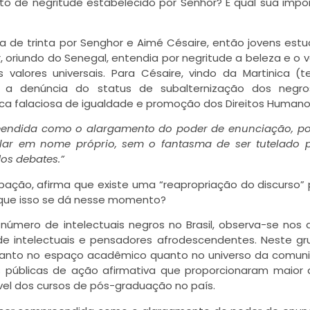
to de negritude estabelecido por Senhor? E qual sua impo
da de trinta por Senghor e Aimé Césaire, então jovens est
, oriundo do Senegal, entendia por negritude a beleza e o v
valores universais. Para Césaire, vindo da Martinica (ter
ava a denúncia do status de subalternização dos negro
rica falaciosa de igualdade e promoção dos Direitos Humano
reendida como o alargamento do poder de enunciação, p
alar em nome próprio, sem o fantasma de ser tutelado 
os debates.”
ção, afirma que existe uma “reapropriação do discurso”
 que isso se dá nesse momento?
mero de intelectuais negros no Brasil, observa-se nos 
e intelectuais e pensadores afrodescendentes. Neste gr
tanto no espaço acadêmico quanto no universo da comun
 públicas de ação afirmativa que proporcionaram maior
ível dos cursos de pós-graduação no país.