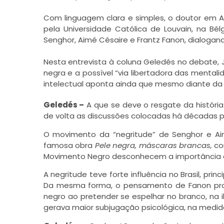
Com linguagem clara e simples, o doutor em A
pela Universidade Católica de Louvain, na B
Senghor, Aimé Césaire e Frantz Fanon, dialogand
Nesta entrevista à coluna Geledés no debate,
negra e a possível “via
libertadora das mentali
intelectual aponta ainda que mesmo diante da v
Geledés –
A que se deve o resgate da história
de volta as discussões colocadas há décadas p
O movimento da “negritude” de Senghor e A
famosa obra
Pele negra, máscaras brancas,
con
Movimento Negro desconhecem a importância d
A negritude teve forte influência no Brasil, pr
Da mesma forma, o pensamento de Fanon prop
negro ao pretender se espelhar no branco, na i
gerava maior subjugação psicológica, na medid