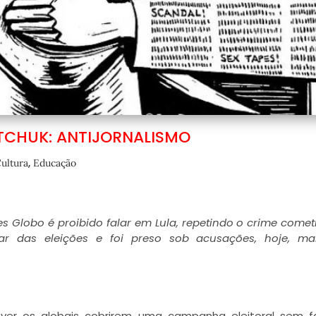
TCHUK: ANTIJORNALISMO
,
ultura
Educação
 Globo é proibido falar em Lula, repetindo o crime come
par das eleições e foi preso sob acusações, hoje, ma
ro ver os globais cobrirem uma campanha eleitoral sem f