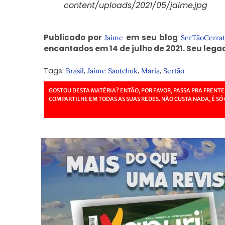
content/uploads/2021/05/jaime.jpg
Publicado por
em seu blog
Jaime
SerTãoCerra
encantados em 14 de julho de 2021. Seu leg
Tags:
,
,
,
Brasil
Jaime Sautchuk
Maria
Sertão
GOSTOU DESTA MATÉRIA? ENTÃO, POR FAVOR, PASSA PRA FRENTE
COMPARTILHE EM TODAS AS SUAS REDES. NÃO CUSTA NADA, É SÓ 