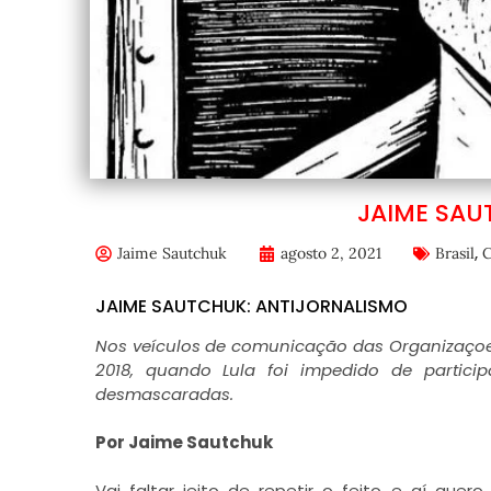
JAIME SAU
,
Jaime Sautchuk
agosto 2, 2021
Brasil
C
JAIME SAUTCHUK: ANTIJORNALISMO
Nos veículos de comunicação das Organizaçoes
2018, quando Lula foi impedido de partici
desmascaradas.
Por Jaime Sautchuk
Vai faltar jeito de repetir o feito e aí que