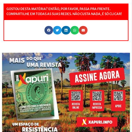
GOSTOU DESTA MATÉRIA? ENTÃO, POR FAVOR, PASSA PRA FRENTE.
COMPARTILHE EM TODAS AS SUAS REDES. NÃO CUSTA NADA, É SÓ CLICAR!