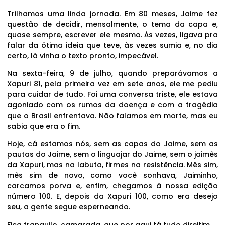
Trilhamos uma linda jornada. Em 80 meses, Jaime fez
questão de decidir, mensalmente, o tema da capa e,
quase sempre, escrever ele mesmo. Às vezes, ligava pra
falar da ótima ideia que teve, às vezes sumia e, no dia
certo, lá vinha o texto pronto, impecável.
Na sexta-feira, 9 de julho, quando preparávamos a
Xapuri 81, pela primeira vez em sete anos, ele me pediu
para cuidar de tudo. Foi uma conversa triste, ele estava
agoniado com os rumos da doença e com a tragédia
que o Brasil enfrentava. Não falamos em morte, mas eu
sabia que era o fim.
Hoje, cá estamos nós, sem as capas do Jaime, sem as
pautas do Jaime, sem o linguajar do Jaime, sem o jaimês
da Xapuri, mas na labuta, firmes na resistência. Mês sim,
mês sim de novo, como você sonhava, Jaiminho,
carcamos porva e, enfim, chegamos à nossa edição
número 100. E, depois da Xapuri 100, como era desejo
seu, a gente segue esperneando.
Fica tranquilo, camarada, que por aqui tá tudo direitim.