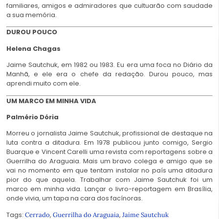
familiares, amigos e admiradores que cultuarão com saudade
a sua memória.
DUROU POUCO
Helena Chagas
Jaime Sautchuk, em 1982 ou 1983. Eu era uma foca no Diário da
Manhã, e ele era o chefe da redação. Durou pouco, mas
aprendi muito com ele.
UM MARCO EM MINHA VIDA
Palmério Dória
Morreu o jornalista Jaime Sautchuk, profissional de destaque na
luta contra a ditadura. Em 1978 publicou junto comigo, Sergio
Buarque e Vincent Carelli uma revista com reportagens sobre a
Guerrilha do Araguaia. Mais um bravo colega e amigo que se
vai no momento em que tentam instalar no país uma ditadura
pior do que aquela. Trabalhar com Jaime Sautchuk foi um
marco em minha vida. Lançar o livro-reportagem em Brasília,
onde vivia, um tapa na cara dos facínoras.
Tags:
,
,
Cerrado
Guerrilha do Araguaia
Jaime Sautchuk