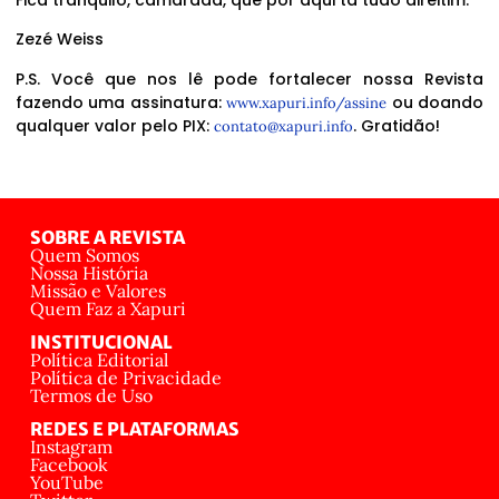
Zezé Weiss
P.S. Você que nos lê pode fortalecer nossa Revista
fazendo uma assinatura:
ou doando
www.xapuri.info/assine
qualquer valor pelo PIX:
. Gratidão!
contato@xapuri.info
SOBRE A REVISTA
Quem Somos
Nossa História
Missão e Valores
Quem Faz a Xapuri
INSTITUCIONAL
Política Editorial
Política de Privacidade
Termos de Uso
REDES E PLATAFORMAS
Instagram
Facebook
YouTube