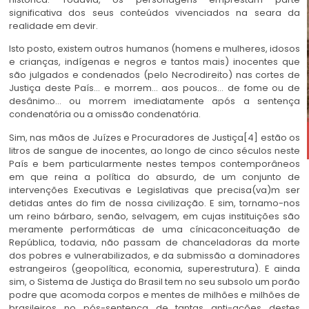
significativa dos seus conteúdos vivenciados na seara da
realidade em devir.
Isto posto, existem outros humanos (homens e mulheres, idosos
e crianças, indígenas e negros e tantos mais) inocentes que
são julgados e condenados (pelo Necrodireito) nas cortes de
Justiça deste País… e morrem… aos poucos… de fome ou de
desânimo… ou morrem imediatamente após a sentença
condenatória ou a omissão condenatória.
Sim, nas mãos de Juízes e Procuradores de Justiça[4] estão os
litros de sangue de inocentes, ao longo de cinco séculos neste
País e bem particularmente nestes tempos contemporâneos
em que reina a política do absurdo, de um conjunto de
intervenções Executivas e Legislativas que precisa(va)m ser
detidas antes do fim de nossa civilização. E sim, tornamo-nos
um reino bárbaro, senão, selvagem, em cujas instituições são
meramente performáticas de uma cínicaconceituação de
República, todavia, não passam de chanceladoras da morte
dos pobres e vulnerabilizados, e da submissão a dominadores
estrangeiros (geopolítica, economia, superestrutura). E ainda
sim, o Sistema de Justiça do Brasil tem no seu subsolo um porão
podre que acomoda corpos e mentes de milhões e milhões de
brasileiros no pós-sentença de tantas anti-ações destes