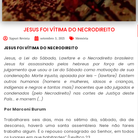
JESUS FOI VÍTIMA DO NECRODIREITO
Xapuri Revista
setembro 3, 2021
Memória
JESUS FOI VÍTIMA DO NECRODIREITO
Jesus, a Lei do Sábado, Lawfare e o Necrodireito brasileiro:
Jesus foi assassinado pelos hebreus por força de um
julgamento que usou a Lei do Sábado como motivação de sua
condenação. Morte injusta, apoiada por leis – (lawfare). Existem
outros humanos (homens e mulheres, idosos e crianças,
indígenas e negros e tantos mais) inocentes que são julgados e
condenados (pelo Necrodireito) nas cortes de Justiça deste
País… e morrem (…)
Por Marconi Burum
Trabalhareis seis dias, mas no sétimo dia, sábado, dia de
descanso, haverá uma santa assembleia. Nele não fareis
trabalho algum. É o repouso consagrado ao Senhor, em todos
os lugares em que habitardes” (Levítico 23,