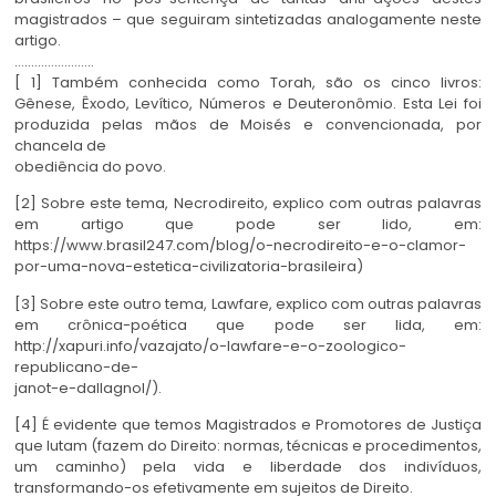
magistrados – que seguiram sintetizadas analogamente neste
artigo.
……………………
[ 1] Também conhecida como Torah, são os cinco livros:
Gênese, Êxodo, Levítico, Números e Deuteronômio. Esta Lei foi
produzida pelas mãos de Moisés e convencionada, por
chancela de
obediência do povo.
[2] Sobre este tema, Necrodireito, explico com outras palavras
em artigo que pode ser lido, em:
https://www.brasil247.com/blog/o-necrodireito-e-o-clamor-
por-uma-nova-estetica-civilizatoria-brasileira)
[3] Sobre este outro tema, Lawfare, explico com outras palavras
em crônica-poética que pode ser lida, em:
http://xapuri.info/vazajato/o-lawfare-e-o-zoologico-
republicano-de-
janot-e-dallagnol/).
[4] É evidente que temos Magistrados e Promotores de Justiça
que lutam (fazem do Direito: normas, técnicas e procedimentos,
um caminho) pela vida e liberdade dos indivíduos,
transformando-os efetivamente em sujeitos de Direito.