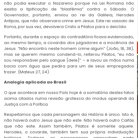
não podia executar o Nazareno porque na Lei Romana não
existia a tipificação de “blasfêmia” contra o Sábado. O
Governador, portanto, enviou ao rei da Galileia, Herodes
Antipas, que não observara crime em Jesus. Este rei vassalo de
Roma, por sua vez, devolvera Cristo a Pilatos para o deicídio.
Portanto, durante o espaço do contraditório ficava evidenciado,
ao mesmo tempo, a covardia dos julgadores e a inocência de
Jesus. “Não encontro neste homem crime algum” (João, 18, 38),
mas se querem mesmo condená-lo, reiterou Pilatos, “eu não
sou responsável pelo sangue [dele]” – e lavou as mãos numa
bacia com água que pedira para um de seus empregados
trazer. (Mateus 27, 24).
Analogia aplicada ao Brasil
O que acontece em nosso País hoje é a somatória destes fatos
acima citados numa revisão grotesca do modus operandi da
Justiça com a Política.
Respeitamos que cada personagem da História é único. Isto é,
não haverá outro Jesus que não este. Não haverá outro Caifás
que não este. Assim também, Pilatos é somente aquele.
Herodes, o covarde, também tem sua própria individuação
histórica. Todavia, os personagens emprestam parte