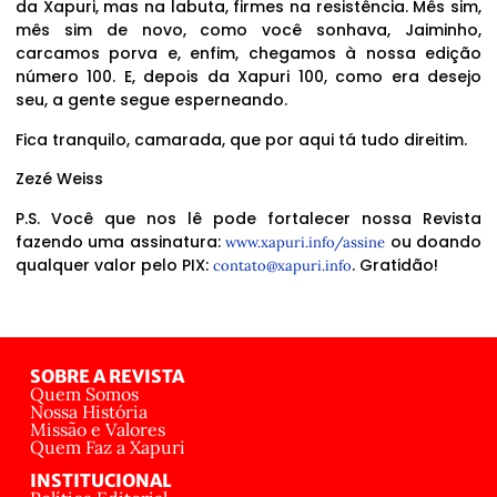
da Xapuri, mas na labuta, firmes na resistência. Mês sim,
mês sim de novo, como você sonhava, Jaiminho,
carcamos porva e, enfim, chegamos à nossa edição
número 100. E, depois da Xapuri 100, como era desejo
seu, a gente segue esperneando.
Fica tranquilo, camarada, que por aqui tá tudo direitim.
Zezé Weiss
P.S. Você que nos lê pode fortalecer nossa Revista
fazendo uma assinatura:
ou doando
www.xapuri.info/assine
qualquer valor pelo PIX:
. Gratidão!
contato@xapuri.info
SOBRE A REVISTA
Quem Somos
Nossa História
Missão e Valores
Quem Faz a Xapuri
INSTITUCIONAL