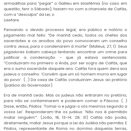
armadilhas para “pegar” o Galileu em blasfêmia (no caso em
questão, ferir o Sábado), faziam-no com a chancela de Caifás,
com a “desculpa” da Lei, o
Lawfare.
Pensando o devido processo legal, era público e notório o
julgamento mal feito: “De manhã cedo, todos os chefes dos
sacerdotes e os anciãos do povo convocaram um conselho
contra Jesus, para o condenarem à morte” (Mateus, 27, 1). Seus
julgadores batiam cabeça tentando encontrar um crime para
justificar a condenação – que já estava sentenciada.
“Conduziram-no primeiro a Anás, por ser sogro de Caifás, que
era o sumo sacerdote daquele ano. Caifás fora quem dera aos
judeus o conselho: ‘Convém que um só homem morra em lugar
do povo’. (…) Da casa de Caifás conduziram Jesus ao pretório
(palácio do Governador).
Era de manhã cedo. Mas os judeus não entraram no pretório,
para não se contaminarem e poderem comer a Páscoa. (…)
Disse, então, Pilatos: ‘Tomai-o e julgai-o vós mesmos segundo a
vossa Lei’. Responderam-lhe os judeus: ‘Não nos é permitido
matar ninguém’”. (João, 18, 13-14; 28; 31) Caifás não podia,
diretamente, matar Jesus porque a Lei da Judéia não permitia. E
Pilatos, representante de Roma no domínio daquelas terras,