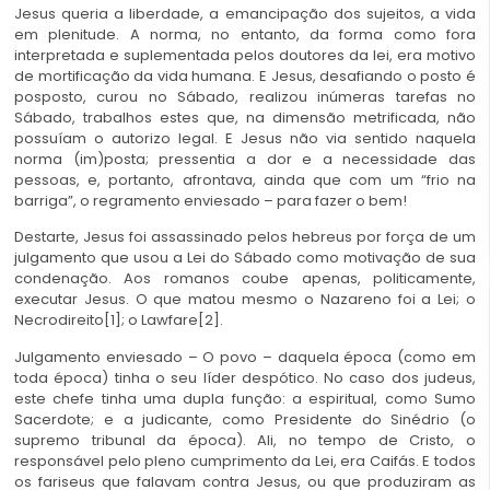
Jesus queria a liberdade, a emancipação dos sujeitos, a vida
em plenitude. A norma, no entanto, da forma como fora
interpretada e suplementada pelos doutores da lei, era motivo
de mortificação da vida humana. E Jesus, desafiando o posto é
posposto, curou no Sábado, realizou inúmeras tarefas no
Sábado, trabalhos estes que, na dimensão metrificada, não
possuíam o autorizo legal. E Jesus não via sentido naquela
norma (im)posta; pressentia a dor e a necessidade das
pessoas, e, portanto, afrontava, ainda que com um “frio na
barriga”, o regramento enviesado – para fazer o bem!
Destarte, Jesus foi assassinado pelos hebreus por força de um
julgamento que usou a Lei do Sábado como motivação de sua
condenação. Aos romanos coube apenas, politicamente,
executar Jesus. O que matou mesmo o Nazareno foi a Lei; o
Necrodireito[1]; o Lawfare[2].
Julgamento enviesado – O povo – daquela época (como em
toda época) tinha o seu líder despótico. No caso dos judeus,
este chefe tinha uma dupla função: a espiritual, como Sumo
Sacerdote; e a judicante, como Presidente do Sinédrio (o
supremo tribunal da época). Ali, no tempo de Cristo, o
responsável pelo pleno cumprimento da Lei, era Caifás. E todos
os fariseus que falavam contra Jesus, ou que produziram as