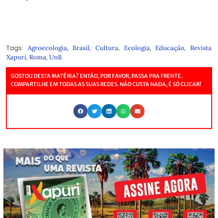
Tags:
,
,
,
,
,
Agroecologia
Brasil
Cultura
Ecologia
Educação
Revista
,
,
Xapuri
Roma
UnB
GOSTOU DESTA MATÉRIA? ENTÃO, POR FAVOR, PASSA PRA FRENTE.
COMPARTILHE EM TODAS AS SUAS REDES. NÃO CUSTA NADA, É SÓ CLICAR!