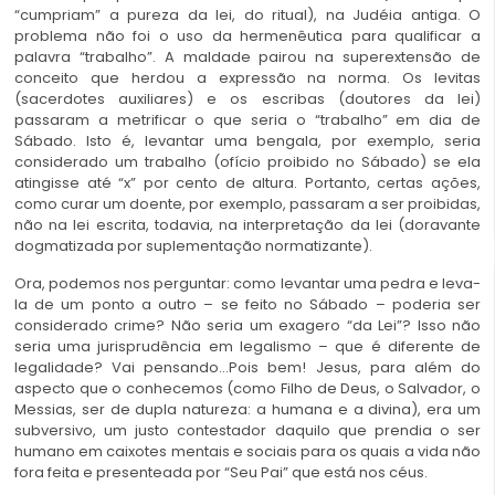
“cumpriam” a pureza da lei, do ritual), na Judéia antiga. O
problema não foi o uso da hermenêutica para qualificar a
palavra “trabalho”. A maldade pairou na superextensão de
conceito que herdou a expressão na norma. Os levitas
(sacerdotes auxiliares) e os escribas (doutores da lei)
passaram a metrificar o que seria o “trabalho” em dia de
Sábado. Isto é, levantar uma bengala, por exemplo, seria
considerado um trabalho (ofício proibido no Sábado) se ela
atingisse até “x” por cento de altura. Portanto, certas ações,
como curar um doente, por exemplo, passaram a ser proibidas,
não na lei escrita, todavia, na interpretação da lei (doravante
dogmatizada por suplementação normatizante).
Ora, podemos nos perguntar: como levantar uma pedra e leva-
la de um ponto a outro – se feito no Sábado – poderia ser
considerado crime? Não seria um exagero “da Lei”? Isso não
seria uma jurisprudência em legalismo – que é diferente de
legalidade? Vai pensando…Pois bem! Jesus, para além do
aspecto que o conhecemos (como Filho de Deus, o Salvador, o
Messias, ser de dupla natureza: a humana e a divina), era um
subversivo, um justo contestador daquilo que prendia o ser
humano em caixotes mentais e sociais para os quais a vida não
fora feita e presenteada por “Seu Pai” que está nos céus.