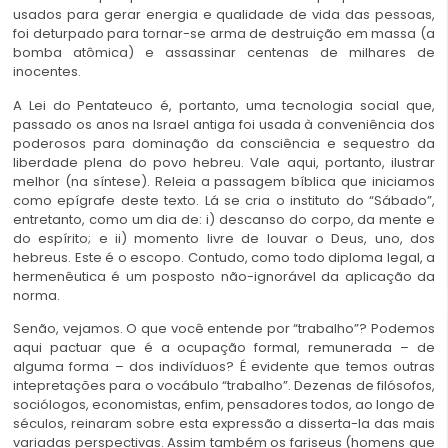
usados para gerar energia e qualidade de vida das pessoas,
foi deturpado para tornar-se arma de destruição em massa (a
bomba atômica) e assassinar centenas de milhares de
inocentes.
A Lei do Pentateuco é, portanto, uma tecnologia social que,
passado os anos na Israel antiga foi usada à conveniência dos
poderosos para dominação da consciência e sequestro da
liberdade plena do povo hebreu. Vale aqui, portanto, ilustrar
melhor (na síntese). Releia a passagem bíblica que iniciamos
como epígrafe deste texto. Lá se cria o instituto do “Sábado”,
entretanto, como um dia de: i) descanso do corpo, da mente e
do espírito; e ii) momento livre de louvar o Deus, uno, dos
hebreus. Este é o escopo. Contudo, como todo diploma legal, a
hermenêutica é um posposto não-ignorável da aplicação da
norma.
Senão, vejamos. O que você entende por “trabalho”? Podemos
aqui pactuar que é a ocupação formal, remunerada – de
alguma forma – dos indivíduos? É evidente que temos outras
intepretações para o vocábulo “trabalho”. Dezenas de filósofos,
sociólogos, economistas, enfim, pensadores todos, ao longo de
séculos, reinaram sobre esta expressão a disserta-la das mais
variadas perspectivas. Assim também os fariseus (homens que