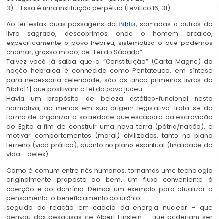
3)…. Essa é uma instituição perpétua (Levítico 16, 31).
Ao ler estas duas passagens da
, somadas a outras do
Bíblia
livro sagrado, descobrimos onde o homem arcaico,
especificamente o povo hebreu, sistematiza o que podemos
chamar, grosso modo, de “Lei do Sábado”.
Talvez você já saiba que a “Constituição” (Carta Magna) da
nação hebraica é conhecida como Pentateuco, em síntese
para necessária celeridade, são os cinco primeiros livros da
Bíblia[1] que positivam a Lei do povo judeu.
Havia um propósito de beleza estético-funcional nesta
normativa, ao menos em sua origem legislativa: trata-se da
forma de organizar a sociedade que escapara da escravidão
do Egito a fim de construir uma nova terra (pátria/nação), e
motivar comportamentos (moral) civilizados, tanto no plano
terreno (vida prática), quanto no plano espiritual (finalidade da
vida – deles).
Como é comum entre nós humanos, tornamos uma tecnologia
originalmente proposta ao bem, um fluxo conveniente à
coerção e ao domínio. Demos um exemplo para atualizar o
pensamento: o beneficiamento do urânio
seguido da reação em cadeia da energia nuclear – que
derivou das pesquisas de Albert Einstein – que poderiam ser