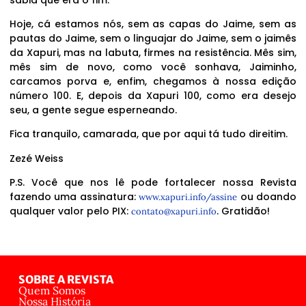
Hoje, cá estamos nós, sem as capas do Jaime, sem as
pautas do Jaime, sem o linguajar do Jaime, sem o jaimês
da Xapuri, mas na labuta, firmes na resistência. Mês sim,
mês sim de novo, como você sonhava, Jaiminho,
carcamos porva e, enfim, chegamos à nossa edição
número 100. E, depois da Xapuri 100, como era desejo
seu, a gente segue esperneando.
Fica tranquilo, camarada, que por aqui tá tudo direitim.
Zezé Weiss
P.S. Você que nos lê pode fortalecer nossa Revista
fazendo uma assinatura:
ou doando
www.xapuri.info/assine
qualquer valor pelo PIX:
. Gratidão!
contato@xapuri.info
SOBRE A REVISTA
Quem Somos
Nossa História