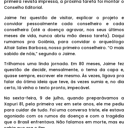
primeira revista impressa, a próxima tarefa foi montar o
Conselho Editorial.
Jaime fez questão de visitar, explicar o projeto e
convidar pessoalmente cada conselheiro e cada
conselheira (até a doença agravar, nos seus últimos
meses de vida, nunca abriu mão dessa tarefa). Daqui
rumamos pra Goiânia, para convidar o arqueólogo
Altair Sales Barbosa, nosso primeiro conselheiro. “O mais
sabido de nóis,” segundo o Jaime.
Trilhamos uma linda jornada. Em 80 meses, Jaime fez
questão de decidir, mensalmente, o tema da capa e,
quase sempre, escrever ele mesmo. Às vezes, ligava pra
falar da ótima ideia que teve, às vezes sumia e, no dia
certo, lá vinha o texto pronto, impecável.
Na sexta-feira, 9 de julho, quando preparávamos a
Xapuri 81, pela primeira vez em sete anos, ele me pediu
para cuidar de tudo. Foi uma conversa triste, ele estava
agoniado com os rumos da doença e com a tragédia
que o Brasil enfrentava. Não falamos em morte, mas eu
sabia que era o fim.