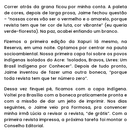
Correr atrás da grana ficou por minha conta. A paleta
de cores, depois de larga prosa, Jaime fechou questão
– “nossas cores vão ser o vermelho e o amarelo, porque
revista tem que ter cor de luta, cor vibrante” (eu queria
verde-floresta). Na paz, acabei enfiando um branco.
Fizemos a primeira edição da Xapuri lá mesmo, na
Reserva, em uma noite. Optamos por centrar na pauta
socioambiental. Nossa primeira capa foi sobre os povos
indígenas isolados do Acre: ‘Isolados, Bravos, Livres: Um
Brasil Indígena por Conhecer”. Depois de tudo pronto,
Jaime inventou de fazer uma outra boneca, “porque
toda revista tem que ter número zero”.
Dessa vez finquei pé, ficamos com a capa indígena.
Voltei pra Brasília com a boneca praticamente pronta e
com a missão de dar um jeito de imprimir. Nos dias
seguintes, o Jaime veio pra Formosa, pra convencer
minha irmã Lúcia a revisar a revista, “de grátis”. Com a
primeira revista impressa, a próxima tarefa foi montar o
Conselho Editorial.