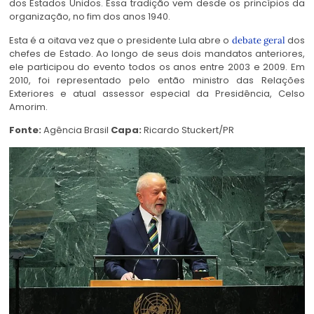
dos Estados Unidos. Essa tradição vem desde os princípios da
organização, no fim dos anos 1940.
Esta é a oitava vez que o presidente Lula abre o
dos
debate geral
chefes de Estado. Ao longo de seus dois mandatos anteriores,
ele participou do evento todos os anos entre 2003 e 2009. Em
2010, foi representado pelo então ministro das Relações
Exteriores e atual assessor especial da Presidência, Celso
Amorim.
Fonte:
Agência Brasil
Capa:
Ricardo Stuckert/PR