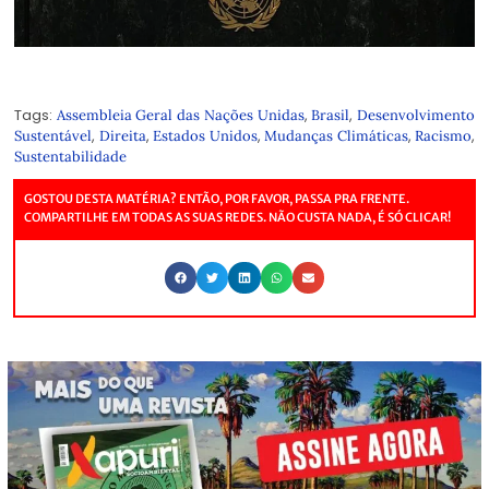
Tags:
,
,
Assembleia Geral das Nações Unidas
Brasil
Desenvolvimento
,
,
,
,
,
Sustentável
Direita
Estados Unidos
Mudanças Climáticas
Racismo
Sustentabilidade
GOSTOU DESTA MATÉRIA? ENTÃO, POR FAVOR, PASSA PRA FRENTE.
COMPARTILHE EM TODAS AS SUAS REDES. NÃO CUSTA NADA, É SÓ CLICAR!