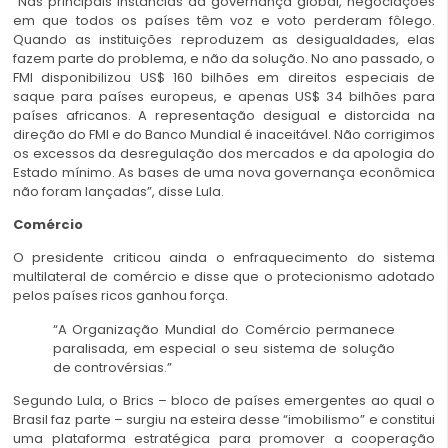
“Nas principais instâncias da governança global, negociações
em que todos os países têm voz e voto perderam fôlego.
Quando as instituições reproduzem as desigualdades, elas
fazem parte do problema, e não da solução. No ano passado, o
FMI disponibilizou US$ 160 bilhões em direitos especiais de
saque para países europeus, e apenas US$ 34 bilhões para
países africanos. A representação desigual e distorcida na
direção do FMI e do Banco Mundial é inaceitável. Não corrigimos
os excessos da desregulação dos mercados e da apologia do
Estado mínimo. As bases de uma nova governança econômica
não foram lançadas”, disse Lula.
Comércio
O presidente criticou ainda o enfraquecimento do sistema
multilateral de comércio e disse que o protecionismo adotado
pelos países ricos ganhou força.
“A Organização Mundial do Comércio permanece
paralisada, em especial o seu sistema de solução
de controvérsias.”
Segundo Lula, o Brics – bloco de países emergentes ao qual o
Brasil faz parte – surgiu na esteira desse “imobilismo” e constitui
uma plataforma estratégica para promover a cooperação