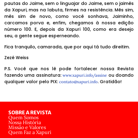
pautas do Jaime, sem o linguajar do Jaime, sem o jaimês
da Xapuri, mas na labuta, firmes na resistência. Mês sim,
mês sim de novo, como você sonhava, Jaiminho,
carcamos porva e, enfim, chegamos à nossa edição
número 100. E, depois da Xapuri 100, como era desejo
seu, a gente segue esperneando.
Fica tranquilo, camarada, que por aqui tá tudo direitim.
Zezé Weiss
P.S. Você que nos lê pode fortalecer nossa Revista
fazendo uma assinatura:
ou doando
www.xapuri.info/assine
qualquer valor pelo PIX:
. Gratidão!
contato@xapuri.info
SOBRE A REVISTA
Quem Somos
Nossa História
Missão e Valores
Quem Faz a Xapuri