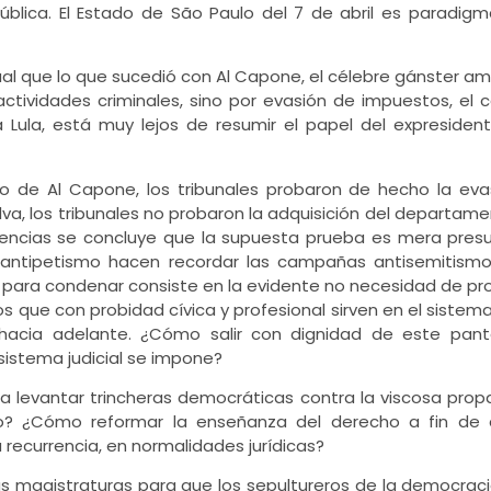
blica. El Estado de São Paulo del 7 de abril es paradigm
igual que lo que sucedió con Al Capone, el célebre gánster a
tividades criminales, sino por evasión de impuestos, el 
a Lula, está muy lejos de resumir el papel del expresiden
so de Al Capone, los tribunales probaron de hecho la eva
lva, los tribunales no probaron la adquisición del departame
ntencias se concluye que la supuesta prueba es mera pres
 antipetismo hacen recordar las campañas antisemitismo
 para condenar consiste en la evidente no necesidad de pro
que con probidad cívica y profesional sirven en el sistema 
e hacia adelante. ¿Cómo salir con dignidad de este pan
sistema judicial se impone?
a levantar trincheras democráticas contra la viscosa pro
ipo? ¿Cómo reformar la enseñanza del derecho a fin de 
 recurrencia, en normalidades jurídicas?
s magistraturas para que los sepultureros de la democrac