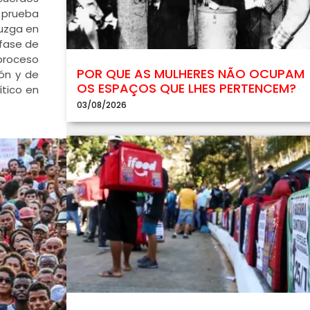
 prueba
juzga en
 fase de
 proceso
POR QUE AS MULHERES NÃO OCUPAM
ión y de
OS ESPAÇOS QUE LHES PERTENCEM?
ítico en
03/08/2026