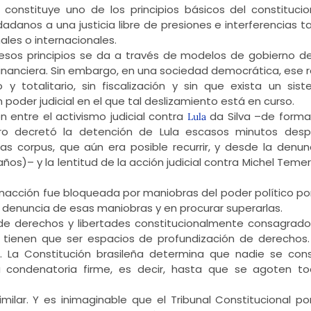
s constituye uno de los principios básicos del constituci
anos a una justicia libre de presiones e interferencias t
les o internacionales.
 esos principios se da a través de modelos de gobierno d
financiera. Sin embargo, en una sociedad democrática, ese 
y totalitario, sin fiscalización y sin que exista un sis
 poder judicial en el que tal deslizamiento está en curso.
n entre el activismo judicial contra
da Silva –de forma
Lula
oro decretó la detención de Lula escasos minutos des
as corpus, que aún era posible recurrir, y desde la denun
os)– y la lentitud de la acción judicial contra Michel Temer
nacción fue bloqueada por maniobras del poder político p
la denuncia de esas maniobras y en procurar superarlas.
a de derechos y libertades constitucionalmente consagrado
 tienen que ser espacios de profundización de derechos.
. La Constitución brasileña determina que nadie se cons
a condenatoria firme, es decir, hasta que se agoten to
ilar. Y es inimaginable que el Tribunal Constitucional p