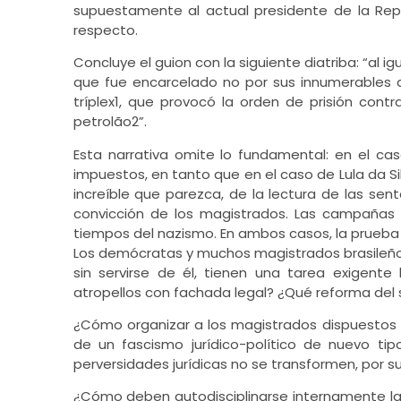
supuestamente al actual presidente de la Repú
respecto.
Concluye el guion con la siguiente diatriba: “al 
que fue encarcelado no por sus innumerables ac
tríplex1, que provocó la orden de prisión contr
petrolão2”.
Esta narrativa omite lo fundamental: en el ca
impuestos, en tanto que en el caso de Lula da Si
increíble que parezca, de la lectura de las se
convicción de los magistrados. Las campañas
tiempos del nazismo. En ambos casos, la prueba
Los demócratas y muchos magistrados brasileños 
sin servirse de él, tienen una tarea exigent
atropellos con fachada legal? ¿Qué reforma del 
¿Cómo organizar a los magistrados dispuestos 
de un fascismo jurídico-político de nuevo t
perversidades jurídicas no se transformen, por su
¿Cómo deben autodisciplinarse internamente la