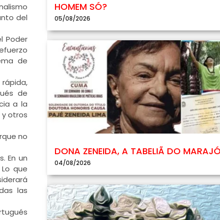
HOMEM SÓ?
onalismo
anto del
05/08/2026
el Poder
refuerzo
tema de
 rápida,
pués de
cia a la
 y otros
orque no
DONA ZENEIDA, A TABELIÃ DO MARAJ
s. En un
04/08/2026
 Lo que
iderará
das las
ortugués