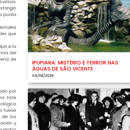
usticia.
stringió
va podía
mentales
der que
pe si la
ncia del
 pena de
IPUPIARA: MISTÉRIO E TERROR NAS
ÁGUAS DE SÃO VICENTE
04/08/2026
gado por
a. Este
eológica
lo fuese
 de los
ación y
acuerdos