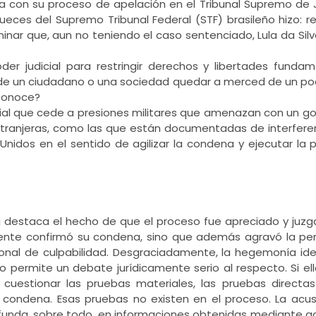
 con su proceso de apelación en el Tribunal Supremo de J
ueces del Supremo Tribunal Federal (STF) brasileño hizo: re
minar que, aun no teniendo el caso sentenciado, Lula da Sil
oder judicial para restringir derechos y libertades funda
e un ciudadano o una sociedad quedar a merced de un po
sconoce?
al que cede a presiones militares que amenazan con un gol
extranjeras, como las que están documentadas de interfere
Unidos en el sentido de agilizar la condena y ejecutar la
la destaca el hecho de que el proceso fue apreciado y juz
ente confirmó su condena, sino que además agravó la pen
cional de culpabilidad. Desgraciadamente, la hegemonía id
permite un debate jurídicamente serio al respecto. Si el
cuestionar las pruebas materiales, las pruebas directas
 condena. Esas pruebas no existen en el proceso. La acus
e funda, sobre todo, en informaciones obtenidas mediante 