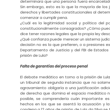
determinara que una persona fuera encarcelada
Sin embargo, esto es lo que la mayoría de los j
derechos y libertades constitucionales al deter
comenzar a cumplir pena.
¿Cuál es la legitimidad social y política del p
constitucionalmente consagrados? ¿Cómo pued
dice tener razones legales que la propia ley de
¿Qué confianza puede merecer un sistema judici
decisión no es la que prefieren, o a presiones 
Departamento de Justicia y del FBI de Estados 
prisión de Lula?
Falta de garantías del proceso penal
El debate mediático en torno a la prisión de Lu
un tribunal de segunda instancia que no solam
agravamiento obligaría a una justificación adi
de derecha que domina el espacio mediático no 
posible, se comprendería cuán importante es 
hechos en los que se asentó la acusación y la
condena a 12 años de prisión de Lula da Silva s