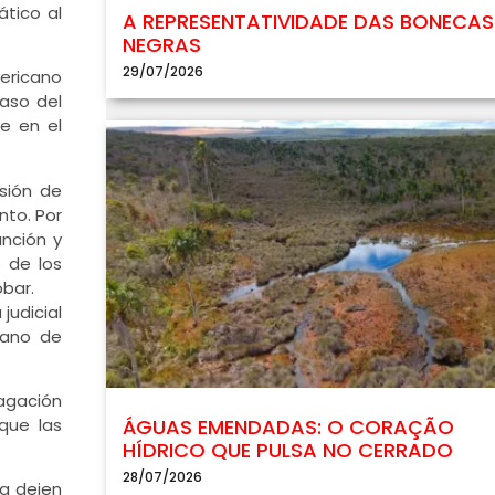
ático al
A REPRESENTATIVIDADE DAS BONECAS
NEGRAS
29/07/2026
mericano
caso del
te en el
sión de
nto. Por
unción y
 de los
bar.
judicial
tano de
pagación
que las
ÁGUAS EMENDADAS: O CORAÇÃO
HÍDRICO QUE PULSA NO CERRADO
28/07/2026
ia dejen