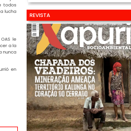
de todos
ma lucha
REVISTA
 OAS le
cer a la
la nunca
rrió en