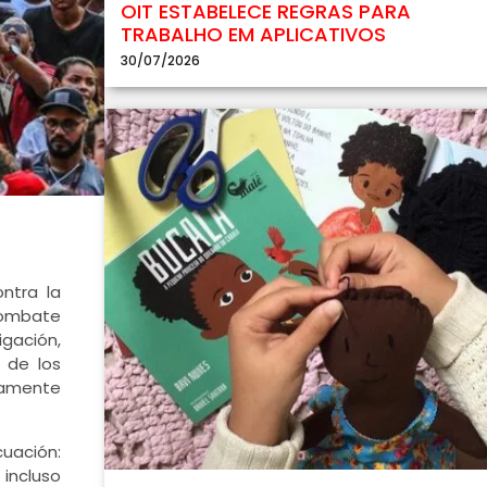
OIT ESTABELECE REGRAS PARA
TRABALHO EM APLICATIVOS
30/07/2026
ntra la
combate
gación,
s de los
stamente
cuación:
incluso