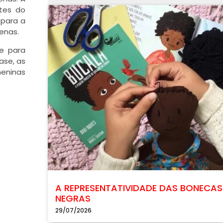
tes do
 para a
enas.
de para
ase, as
meninas
A REPRESENTATIVIDADE DAS BONECAS
NEGRAS
29/07/2026