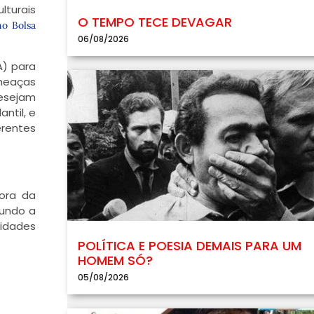
lturais
O TEMPO TECE DEVAGAR
no Bolsa
06/08/2026
A) para
meaças
desejam
ntil, e
erentes
ora da
gundo a
nidades
POLÍTICA E POESIA DEMAIS PARA UM
HOMEM SÓ?
05/08/2026