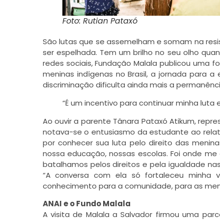
Foto: Rutian Pataxó
São lutas que se assemelham e somam na resistên
ser espelhada. Tem um brilho no seu olho qua
redes sociais, Fundação Malala publicou uma f
meninas indígenas no Brasil, a jornada para a 
discriminação dificulta ainda mais a permanênci
“É um incentivo para continuar minha luta
Ao ouvir a parente Tânara Pataxó Atikum, repr
notava-se o entusiasmo da estudante ao relat
por conhecer sua luta pelo direito das menin
nossa educação, nossas escolas. Foi onde me
batalhamos pelos direitos e pela igualdade na
“A conversa com ela só fortaleceu minha 
conhecimento para a comunidade, para as men
ANAI e o Fundo Malala
A visita de Malala a Salvador firmou uma parc