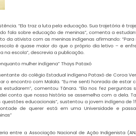
cia. “Ela traz a luta pela educação. Sua trajetória é traje
ndo fala sobre educação de meninas”, comenta a estudan
oto da ativista com as meninas indígenas afirmando: “Para
escola é quase maior do que o próprio dia letivo – e enfr
a na escola”, descrevia a publicação.
 enquanto mulher indígena” Thays Pataxó
esentante do colégio Estadual indígena Pataxó de Coroa Ve
ar o encontro com Malala. “Eu me senti honrada de estar 
as estudarem”, comentou Tânara. “Ela nos fez perguntas 
 dei conta que nossa história se assemelha com a dela.
s questões educacionais”, sustentou a jovem indígena de 1
vontade de querer está em uma Universidade e passa
inas”
eria entre a Associação Nacional de Ação Indigenista (AN