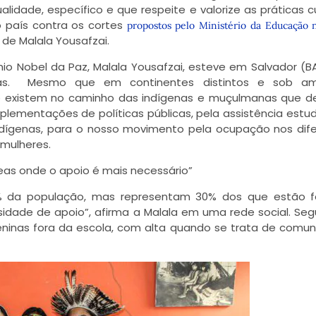
alidade, específico e que respeite e valorize as práticas cu
 país contra os cortes
propostos pelo Ministério da Educação 
a de Malala Yousafzai.
mio Nobel da Paz, Malala Yousafzai, esteve em Salvador (B
enas. Mesmo que em continentes distintos e sob a
ue existem no caminho das indígenas e muçulmanas que 
ementações de políticas públicas, pela assistência estuda
ndígenas, para o nosso movimento pela ocupação nos dif
mulheres.
eas onde o apoio é mais necessário”
% da população, mas representam 30% dos que estão f
sidade de apoio”, afirma a Malala em uma rede social. Se
meninas fora da escola, com alta quando se trata de comu