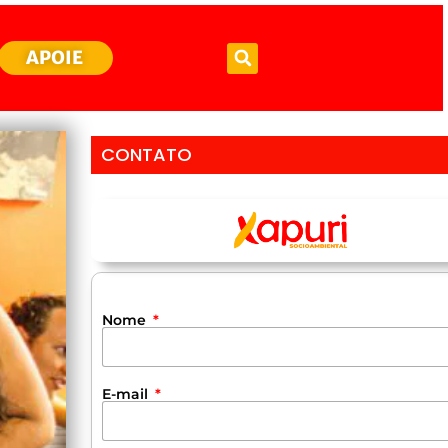
APOIE
CONTATO
Nome
E-mail