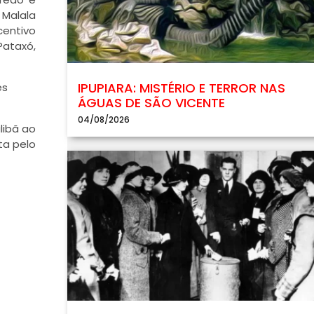
 Malala
centivo
Pataxó,
IPUPIARA: MISTÉRIO E TERROR NAS
es
ÁGUAS DE SÃO VICENTE
04/08/2026
libã ao
ta pelo