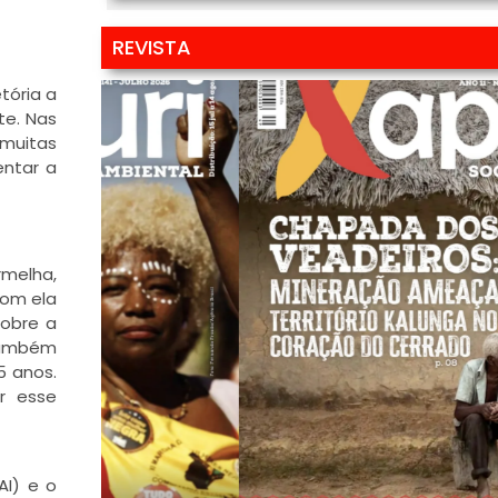
REVISTA
tória a
te. Nas
 muitas
entar a
rmelha,
com ela
sobre a
 Também
5 anos.
r esse
AI) e o