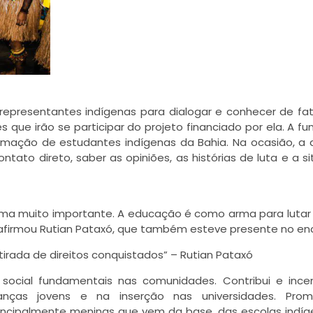
u representantes indígenas para dialogar e conhecer de fa
s que irão se participar do projeto financiado por ela. A f
ormação de estudantes indígenas da Bahia. Na ocasião, a a
ontato direto, saber as opiniões, as histórias de luta e a s
ma muito importante. A educação é como arma para lutar
”, afirmou Rutian Pataxó, que também esteve presente no en
irada de direitos conquistados” – Rutian Pataxó
 social fundamentais nas comunidades. Contribui e ince
ranças jovens e na inserção nas universidades. Pro
ncipalmente meninas que vem da base, das escolas indíg