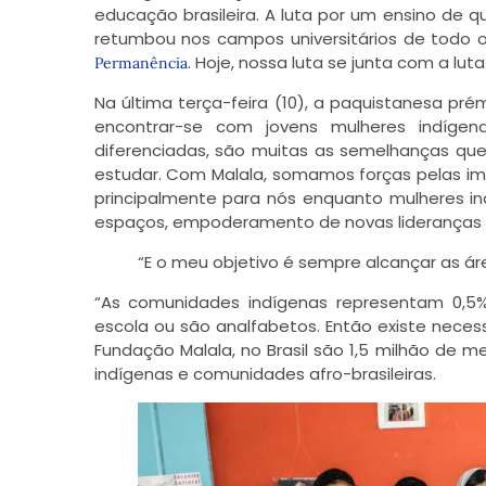
educação brasileira. A luta por um ensino de qu
retumbou nos campos universitários de todo o
. Hoje, nossa luta se junta com a lut
Permanência
Na última terça-feira (10), a paquistanesa pré
encontrar-se com jovens mulheres indíg
diferenciadas, são muitas as semelhanças q
estudar. Com Malala, somamos forças pelas impl
principalmente para nós enquanto mulheres i
espaços, empoderamento de novas lideranças 
“E o meu objetivo é sempre alcançar as ár
“As comunidades indígenas representam 0,5
escola ou são analfabetos. Então existe neces
Fundação Malala, no Brasil são 1,5 milhão de 
indígenas e comunidades afro-brasileiras.