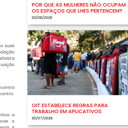
POR QUE AS MULHERES NÃO OCUPAM
OS ESPAÇOS QUE LHES PERTENCEM?
03/08/2026
to suas
undação
tivista
ituação
 contra
contro.
OIT ESTABELECE REGRAS PARA
TRABALHO EM APLICATIVOS
ntiva a
30/07/2026
move o
enas. A