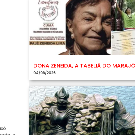
DONA ZENEIDA, A TABELIÃ DO MARAJ
04/08/2026
axó
redo e