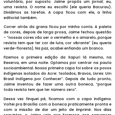
voluntário, por suposto. Jaime propôs um jornal; eu,
uma revista. O nome eu escolhi (ele queria Bacurau).
Dividimos as tarefas. A capa ficou com ele, a linha
editorial também.
Correr atrás da grana ficou por minha conta. A paleta
de cores, depois de larga prosa, Jaime fechou questão
– “nossas cores vão ser o vermelho e o amarelo, porque
revista tem que ter cor de luta, cor vibrante” (eu queria
verde-floresta). Na paz, acabei enfiando um branco.
Fizemos a primeira edição da Xapuri lá mesmo, na
Reserva, em uma noite. Optamos por centrar na pauta
socioambiental. Nossa primeira capa foi sobre os povos
indígenas isolados do Acre: ‘Isolados, Bravos, Livres: Um
Brasil Indígena por Conhecer”. Depois de tudo pronto,
Jaime inventou de fazer uma outra boneca, “porque
toda revista tem que ter número zero”.
Dessa vez finquei pé, ficamos com a capa indígena.
Voltei pra Brasília com a boneca praticamente pronta e
com a missão de dar um jeito de imprimir. Nos dias
seguintes, o Jaime veio pra Formosa, pra convencer