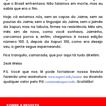
que o Brasil enfrentava. Não falamos em morte, mas eu
sabia que era o fim.
Hoje, cá estamos nós, sem as capas do Jaime, sem as
pautas do Jaime, sem o linguajar do Jaime, sem o jaimês
da Xapuri, mas na labuta, firmes na resistência. Mês sim,
mês sim de novo, como você sonhava, Jaiminho,
carcamos porva e, enfim, chegamos à nossa edição
número 100. E, depois da Xapuri 100, como era desejo
seu, a gente segue esperneando.
Fica tranquilo, camarada, que por aqui tá tudo direitim.
Zezé Weiss
P.S. Você que nos lê pode fortalecer nossa Revista
fazendo uma assinatura:
ou doando
www.xapuri.info/assine
qualquer valor pelo PIX:
. Gratidão!
contato@xapuri.info
SOBRE A REVISTA