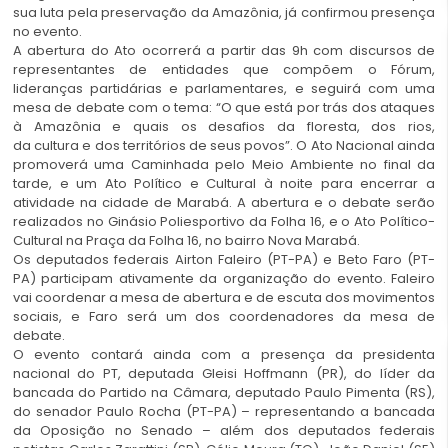
sua luta pela preservação da Amazônia, já confirmou presença
no evento.
A abertura do Ato ocorrerá a partir das 9h com discursos de
representantes de entidades que compõem o Fórum,
lideranças partidárias e parlamentares, e seguirá com uma
mesa de debate com o tema: “O que está por trás dos ataques
à Amazônia e quais os desafios da floresta, dos rios,
da cultura e dos territórios de seus povos”. O Ato Nacional ainda
promoverá uma Caminhada pelo Meio Ambiente no final da
tarde, e um Ato Político e Cultural à noite para encerrar a
atividade na cidade de Marabá. A abertura e o debate serão
realizados no Ginásio Poliesportivo da Folha 16, e o Ato Político-
Cultural na Praça da Folha 16, no bairro Nova Marabá.
Os deputados federais Airton Faleiro (PT-PA) e Beto Faro (PT-
PA) participam ativamente da organização do evento. Faleiro
vai coordenar a mesa de abertura e de escuta dos movimentos
sociais, e Faro será um dos coordenadores da mesa de
debate.
O evento contará ainda com a presença da presidenta
nacional do PT, deputada Gleisi Hoffmann (PR), do líder da
bancada do Partido na Câmara, deputado Paulo Pimenta (RS),
do senador Paulo Rocha (PT-PA) – representando a bancada
da Oposição no Senado – além dos deputados federais