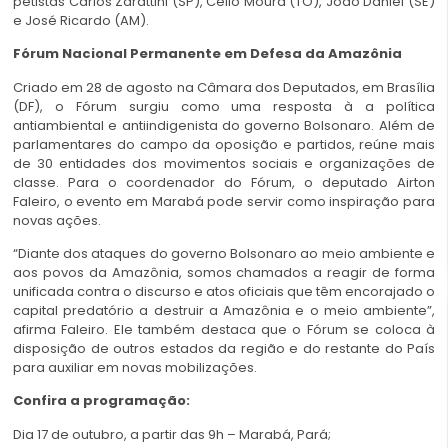
petistas Carlos Zarattini (SP), Célio Moura (TO), João Daniel (SE)
e José Ricardo (AM).
Fórum Nacional Permanente em Defesa da Amazônia
Criado em 28 de agosto na Câmara dos Deputados, em Brasília
(DF), o Fórum surgiu como uma resposta à a política
antiambiental e antiindigenista do governo Bolsonaro. Além de
parlamentares do campo da oposição e partidos, reúne mais
de 30 entidades dos movimentos sociais e organizações de
classe. Para o coordenador do Fórum, o deputado Airton
Faleiro, o evento em Marabá pode servir como inspiração para
novas ações.
“Diante dos ataques do governo Bolsonaro ao meio ambiente e
aos povos da Amazônia, somos chamados a reagir de forma
unificada contra o discurso e atos oficiais que têm encorajado o
capital predatório a destruir a Amazônia e o meio ambiente”,
afirma Faleiro. Ele também destaca que o Fórum se coloca à
disposição de outros estados da região e do restante do País
para auxiliar em novas mobilizações.
Confira a programação:
Dia 17 de outubro, a partir das 9h – Marabá, Pará;