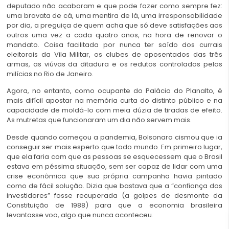
deputado não acabaram e que pode fazer como sempre fez:
uma bravata de cá, uma mentira de lá, uma irresponsabilidade
por dia, a preguiça de quem acha que só deve satisfações aos
outros uma vez a cada quatro anos, na hora de renovar o
mandato. Coisa facilitada por nunca ter saído dos currais
eleitorais da Vila Militar, os clubes de aposentados das três
armas, as viúvas da ditadura e os redutos controlados pelas
milícias no Rio de Janeiro.
Agora, no entanto, como ocupante do Palácio do Planalto, é
mais difícil apostar na memória curta do distinto público e na
capacidade de moldá-lo com meia dúzia de tiradas de efeito.
As mutretas que funcionaram um dia não servem mais.
Desde quando começou a pandemia, Bolsonaro cismou que ia
conseguir ser mais esperto que todo mundo. Em primeiro lugar,
que ela faria com que as pessoas se esquecessem que o Brasil
estava em péssima situação, sem ser capaz de lidar com uma
crise econômica que sua própria campanha havia pintado
como de fácil solução. Dizia que bastava que a “confiança dos
investidores” fosse recuperada (a golpes de desmonte da
Constituição de 1988) para que a economia brasileira
levantasse voo, algo que nunca aconteceu.