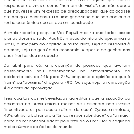
responder ao vírus e como “homem de visão”, que não deixou
que houvesse um “excesso de preocupações” que colocasse
em perigo a economia. Era uma gripezinha que não abalaria a
rocha econômica que estava em construção.
A mais recente pesquisa Vox Populi mostra que todos esses
planos deram errado. Aos três meses do início da epidemia no
Brasil, a imagem do capitão é muito ruim, seja na resposta à
doença, seja na gestão da economia. A aposta de ganhar nas
duas frentes deu no oposto.
De abril para cá, a proporção de pessoas que avaliam
positivamente seu desempenho no enfrentamento da
epidemia caiu de 34% para 24%, enquanto a opinião de que é
“ruim” ou “péssima” chegou a 49%. Ou seja, hoje, a reprovação
é o dobro da aprovação.
Três quartos dos entrevistados acreditam que a situação da
epidemia no Brasil estaria melhor se Bolsonaro não tivesse
“incentivado as pessoas a saírem de casa”. Quase a metade,
48%, atribui a Bolsonaro a “única responsabilidade” ou “a maior
parte da responsabilidade” pelo fato de o Brasil ter o segundo
maior número de óbitos do mundo.