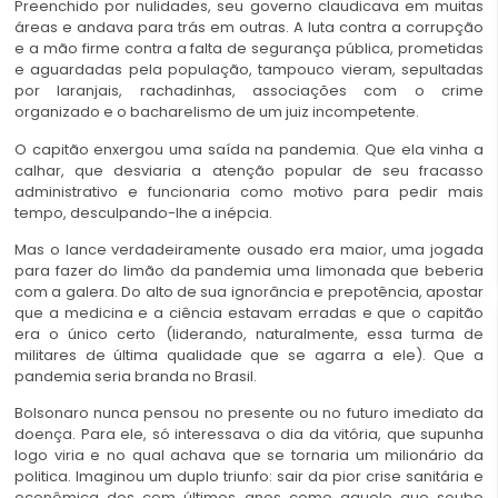
Preenchido por nulidades, seu governo claudicava em muitas
áreas e andava para trás em outras. A luta contra a corrupção
e a mão firme contra a falta de segurança pública, prometidas
e aguardadas pela população, tampouco vieram, sepultadas
por laranjais, rachadinhas, associações com o crime
organizado e o bacharelismo de um juiz incompetente.
O capitão enxergou uma saída na pandemia. Que ela vinha a
calhar, que desviaria a atenção popular de seu fracasso
administrativo e funcionaria como motivo para pedir mais
tempo, desculpando-lhe a inépcia.
Mas o lance verdadeiramente ousado era maior, uma jogada
para fazer do limão da pandemia uma limonada que beberia
com a galera. Do alto de sua ignorância e prepotência, apostar
que a medicina e a ciência estavam erradas e que o capitão
era o único certo (liderando, naturalmente, essa turma de
militares de última qualidade que se agarra a ele). Que a
pandemia seria branda no Brasil.
Bolsonaro nunca pensou no presente ou no futuro imediato da
doença. Para ele, só interessava o dia da vitória, que supunha
logo viria e no qual achava que se tornaria um milionário da
politica. Imaginou um duplo triunfo: sair da pior crise sanitária e
econômica dos cem últimos anos como aquele que soube