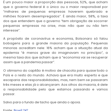
É um pouco maior a proporção das pessoas, 52%, que acham
que o governo federal é o único ou o maior responsável por
“milhares de pequenas empresas haverem quebrado e
milhões ficarem desempregados”. É ainda maior, 58%, a taxa
dos que entendem que o governo “tem obrigação de socorrer
pequenas empresas na crise, mas não quer ou não tem
interesse”.
A propósito de coronavírus e economia, Bolsonaro só falou
bobagens para a grande maioria da população. Pequenas
minorias acreditam nele: 16% acham que a situação atual da
epidemia “é menos grave do imaginavam no princípio”, a
mesma taxa dos que acham que a “economia vai se recuperar
assim que a pandemia passar”.
O otimismo do capitão é motivo de chacota para quase todo o
País e o resto do mundo. Achava que era muito esperto e que
escaparia das responsabilidades, mas, nem bem se passaram
três meses e elas já o alcançaram. Aos olhos da maioria, é dele
a responsabilidade pelo que estamos passando e vamos
passar.
Salvo para o fundo de tacho que ainda o apoia.
Fonte:
Brasil 247