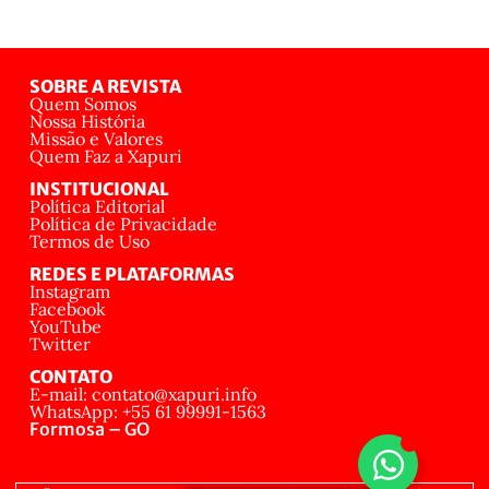
SOBRE A REVISTA
Quem Somos
Nossa História
Missão e Valores
Quem Faz a Xapuri
INSTITUCIONAL
Política Editorial
Política de Privacidade
Termos de Uso
REDES E PLATAFORMAS
Instagram
Facebook
YouTube
Twitter
CONTATO
E-mail: contato@xapuri.info
WhatsApp: +55 61 99991-1563
Formosa – GO