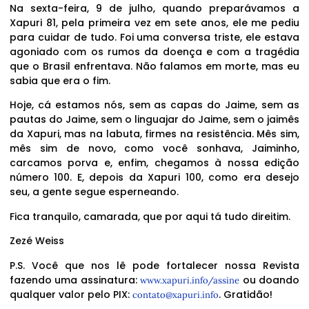
Na sexta-feira, 9 de julho, quando preparávamos a
Xapuri 81, pela primeira vez em sete anos, ele me pediu
para cuidar de tudo. Foi uma conversa triste, ele estava
agoniado com os rumos da doença e com a tragédia
que o Brasil enfrentava. Não falamos em morte, mas eu
sabia que era o fim.
Hoje, cá estamos nós, sem as capas do Jaime, sem as
pautas do Jaime, sem o linguajar do Jaime, sem o jaimês
da Xapuri, mas na labuta, firmes na resistência. Mês sim,
mês sim de novo, como você sonhava, Jaiminho,
carcamos porva e, enfim, chegamos à nossa edição
número 100. E, depois da Xapuri 100, como era desejo
seu, a gente segue esperneando.
Fica tranquilo, camarada, que por aqui tá tudo direitim.
Zezé Weiss
P.S. Você que nos lê pode fortalecer nossa Revista
fazendo uma assinatura:
ou doando
www.xapuri.info/assine
qualquer valor pelo PIX:
. Gratidão!
contato@xapuri.info