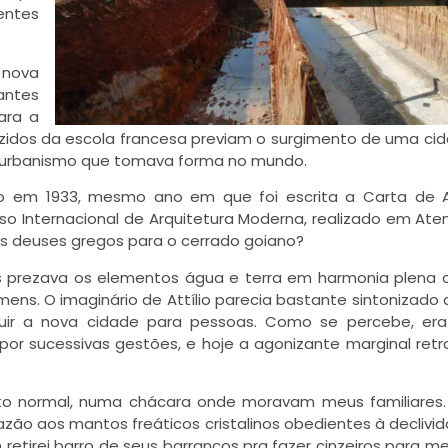
ntes
 nova
antes
ara a
razidos da escola francesa previam o surgimento de uma ci
o urbanismo que tomava forma no mundo.
do em 1933, mesmo ano em que foi escrita a Carta de 
sso Internacional de Arquitetura Moderna, realizado em At
 dos deuses gregos para o cerrado goiano?
as prezava os elementos água e terra em harmonia plena
mens. O imaginário de Attílio parecia bastante sintonizado
ruir a nova cidade para pessoas. Como se percebe, er
por sucessivas gestões, e hoje a agonizante marginal ret
rto normal, numa chácara onde moravam meus familiares
zão aos mantos freáticos cristalinos obedientes à declivi
retirei barro de seus barrancos pra fazer cinzeiros para me