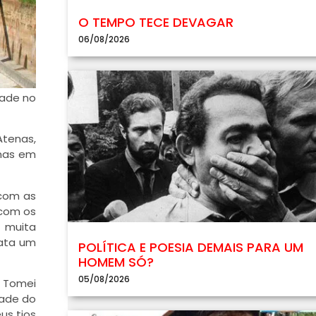
O TEMPO TECE DEVAGAR
06/08/2026
dade no
Atenas,
enas em
 com as
 com os
a muita
rata um
POLÍTICA E POESIA DEMAIS PARA UM
HOMEM SÓ?
05/08/2026
. Tomei
dade do
us tios