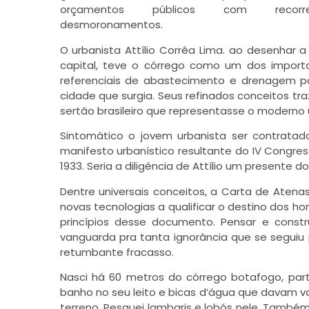
orçamentos públicos com recorre
desmoronamentos.
O urbanista Attílio Corrêa Lima. ao desenhar a
capital, teve o córrego como um dos import
referenciais de abastecimento e drenagem p
cidade que surgia. Seus refinados conceitos t
sertão brasileiro que representasse o modern
Sintomático o jovem urbanista ser contrata
manifesto urbanístico resultante do IV Congre
1933. Seria a diligência de Attílio um presente
Dentre universais conceitos, a Carta de Aten
novas tecnologias a qualificar o destino dos ho
princípios desse documento. Pensar e const
vanguarda pra tanta ignorância que se seguiu 
retumbante fracasso.
Nasci há 60 metros do córrego botafogo, pa
banho no seu leito e bicas d’água que davam va
terreno. Pesquei lambaris e lobós nele. Também 