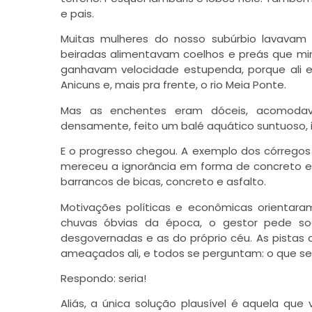
e pais.
Muitas mulheres do nosso subúrbio lavavam 
beiradas alimentavam coelhos e preás que minh
ganhavam velocidade estupenda, porque ali es
Anicuns e, mais pra frente, o rio Meia Ponte.
Mas as enchentes eram dóceis, acomodav
densamente, feito um balé aquático suntuoso, i
E o progresso chegou. A exemplo dos córregos 
mereceu a ignorância em forma de concreto e 
barrancos de bicas, concreto e asfalto.
Motivações políticas e econômicas orientar
chuvas óbvias da época, o gestor pede soc
desgovernadas e as do próprio céu. As pistas
ameaçados ali, e todos se perguntam: o que se
Respondo: seria!
Aliás, a única solução plausível é aquela qu