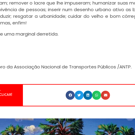
iram; remover o lacre que lhe impuseram; humanizar suas m
nvivência de pessoas; inserir num desenho urbano ativo as 
zir; resgatar a urbanidade; cuidar do velho e bom córr
mas, enfim!
de uma marginal derretida.
ro da Associação Nacional de Transportes Públicos /ANTP.
.
CLICAR!