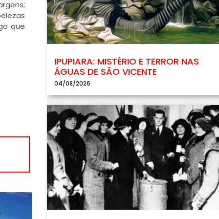
argens;
belezas
ego que
IPUPIARA: MISTÉRIO E TERROR NAS
ÁGUAS DE SÃO VICENTE
04/08/2026