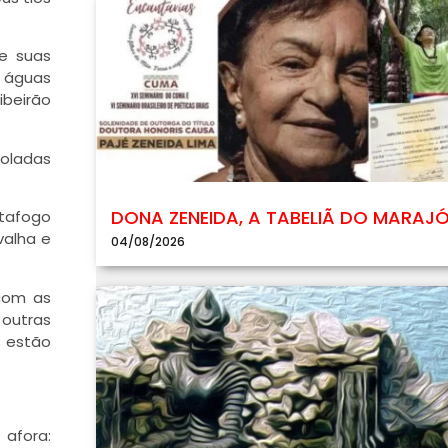
de suas
s águas
ibeirão
oladas
DONA ZENEIDA, A TABELIÃ DO MARAJ
otafogo
valha e
04/08/2026
 com as
outras
s estão
 afora: