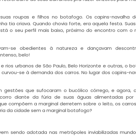
suas roupas e filhos no botafogo. Os capins-navalha 
a tia criava. Quando chovia forte, era aquela festa. Sua
tá o seu perfil mais baixo, próximo do encontro com o r
am-se obedientes à natureza e dançavam descontr
ntenso, belo!
e rios urbanos de São Paulo, Belo Horizonte e outras, o b
curvou-se à demanda dos carros. No lugar dos capins-na
am gestões que sufocaram o bucólico córrego, e agora,
orro diante da fúria de suas águas alimentadas por 
 que compõem a marginal derretem sobre o leito, os carro
ria da cidade sem a marginal botafogo?
e vem sendo adotada nas metrópoles inviabilizadas mundo