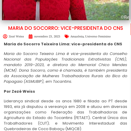
MARIA DO SOCORRO: VICE-PRESIDENTA DO CNS
,
Zezé Weiss
novembro 23, 2023
Amazônia
Universo Feminino
Maria do Socorro Teixeira Lima: vice-presidenta do CNS
Maria do Socorro Teixeira Lima é vice-presidenta do Conselho
Nacional das Populações Tradicionais Extrativistas (CNS),
mandato 2019
–
2023, e diretora do Memorial Chico Mendes
(MCM). Dona Socorro, como é chamada, é também presidenta
da Associação de Mulheres Trabalhadoras Rurais do Bico do
Papagaio (ASMUBIP), em Tocantins.
Por Zezé Weiss
Liderança sindical desde os anos 1980 e filiada ao PT desde
1993, ela já disputou a vereança em 2008 e atuou em diversas
organizações como Federação das Trabalhadoras de
Agricultura do Estado do Tocantins (FETAET); Central Única dos
Trabalhadores (CUT); e Movimento Interestadual das
Quebradeiras de Coco Babaçu (MIQCB).