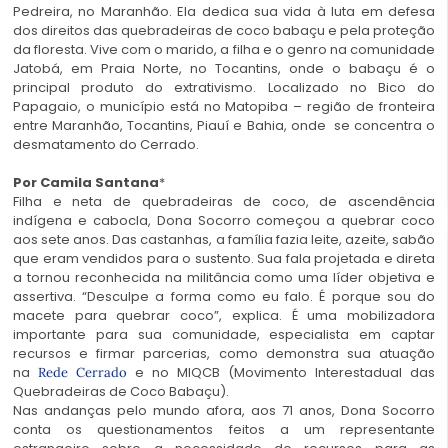
Pedreira, no Maranhão. Ela dedica sua vida à luta em defesa
dos direitos das quebradeiras de coco babaçu e pela proteção
da floresta. Vive com o marido, a filha e o genro na comunidade
Jatobá, em Praia Norte, no Tocantins, onde o babaçu é o
principal produto do extrativismo. Localizado no Bico do
Papagaio, o município está no Matopiba – região de fronteira
entre Maranhão, Tocantins, Piauí e Bahia, onde se concentra o
desmatamento do Cerrado.
Por Camila Santana
*
Filha e neta de quebradeiras de coco, de ascendência
indígena e cabocla, Dona Socorro começou a quebrar coco
aos sete anos. Das castanhas, a família fazia leite, azeite, sabão
que eram vendidos para o sustento. Sua fala projetada e direta
a tornou reconhecida na militância como uma líder objetiva e
assertiva. “Desculpe a forma como eu falo. É porque sou do
macete para quebrar coco”, explica. É uma mobilizadora
importante para sua comunidade, especialista em captar
recursos e firmar parcerias, como demonstra sua atuação
na
e no MIQCB (Movimento Interestadual das
Rede Cerrado
Quebradeiras de Coco Babaçu).
Nas andanças pelo mundo afora, aos 71 anos, Dona Socorro
conta os questionamentos feitos a um representante