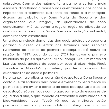
sobreviver. Com o desmatamento, a palmeira se torna mais
escassa, dificultando o acesso das quebradeiras aos cocos e
impactando diretamente sua fonte de renda e alimentação.
Graças ao trabalho de Dona Maria do Socorro e das
organizações que integrou, as quebradeiras de coco
conquistaram vitórias, como a regularização da atividade de
quebra de coco e a criação de áreas de proteção ambiental,
como reservas extrativistas.
Uma das principais demandas das quebradeiras de coco era
garantir o direito de entrar nas fazendas para recolher
livremente os cachos da palmeira babaçu, que é nativa da
região. Em 1997, Lago do Junco (TO) tornou-se o primeiro
município do país a aprovar a Lei do Babaçu Livre, um marco na
luta das quebradeiras de coco por seus direitos. Hoje, Piauí,
Tocantins e Maranhão garantem, por lei, o acesso das
quebradeiras de coco à palmeira.
No entanto, na prática, a regra não é respeitada. Dona Socorro
conta que fazendeiros derrubam e envenenam ilegalmente as
palmeiras para evitar a colheita do coco babaçu. Os efeitos da
devastação são sentidos com o agravamento da escassez de
água ano a ano, o que impacta diretamente a comunidade e a
biodiversidade local. “Você vê que as mulheres estão
precisando buscar água com a lata na cabeça para lavar as