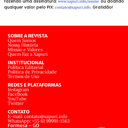
fazendo uma assinatura:
ou doando
www.xapuri.info/assine
qualquer valor pelo PIX:
. Gratidão!
contato@xapuri.info
SOBRE A REVISTA
Quem Somos
Nossa História
Missão e Valores
Quem Faz a Xapuri
INSTITUCIONAL
Política Editorial
Política de Privacidade
Termos de Uso
REDES E PLATAFORMAS
Instagram
Facebook
YouTube
Twitter
CONTATO
E-mail: contato@xapuri.info
WhatsApp: +55 61 99991-1563
Formosa – GO