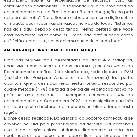
estrangeiro sobre a necessidade de recursos para as
comunidades tradicionais. Ele respondeu que “o problema do
desmatamento era no Brasil e que não era obrigação do país
dele dar dinheiro”. Dona Socorro rebateu com uma lição sobre
o impacto das mudanças climáticas na vida de todos. “Estamos
nós dois aqui debaixo desta tenda. Tenho certeza que você
está com tanto calor como eu. Você não está suando como
eu? Então temos, sim, um problema que é do mundo todo”.
AMEAÇA ÀS QUEBRADEIRAS DE COCO BABAÇU
Uma das regiões mais desmatadas do Brasil é o Matopiba,
onde vive Dona Socorro. Dados do RAD (Relatório Anual do
Desmatamento no Brasil) do MapBiomas, rede da qual o IPAM
(Instituto de Pesquisa Ambiental da Amazônia) faz parte,
apontam que o desmatamento nesta fronteira respondeu por
quase metade (47%) de toda a perda de vegetação nativa no
país no ano passado. O Matopiba concentrou 74% do
desmatamento do Cerrado em 2023 , o que significa que três
em cada quatro hectares desmatados no bioma foram nesta
região.
Diante dessa realidade, Dona Maria do Socorro começou a se
envolver na luta pela preservação da floresta. Ela percebeu
que a destruição estava afetando diretamente a vida das
quebradeiras de coco, que dependiam do babaçu para