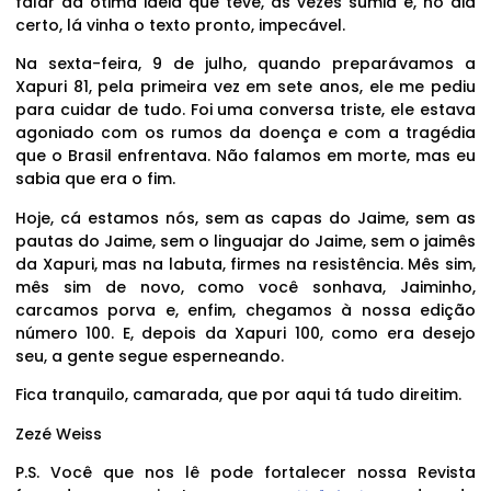
falar da ótima ideia que teve, às vezes sumia e, no dia
certo, lá vinha o texto pronto, impecável.
Na sexta-feira, 9 de julho, quando preparávamos a
Xapuri 81, pela primeira vez em sete anos, ele me pediu
para cuidar de tudo. Foi uma conversa triste, ele estava
agoniado com os rumos da doença e com a tragédia
que o Brasil enfrentava. Não falamos em morte, mas eu
sabia que era o fim.
Hoje, cá estamos nós, sem as capas do Jaime, sem as
pautas do Jaime, sem o linguajar do Jaime, sem o jaimês
da Xapuri, mas na labuta, firmes na resistência. Mês sim,
mês sim de novo, como você sonhava, Jaiminho,
carcamos porva e, enfim, chegamos à nossa edição
número 100. E, depois da Xapuri 100, como era desejo
seu, a gente segue esperneando.
Fica tranquilo, camarada, que por aqui tá tudo direitim.
Zezé Weiss
P.S. Você que nos lê pode fortalecer nossa Revista