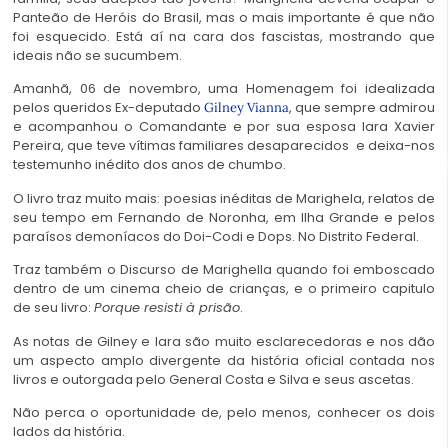
Panteão de Heróis do Brasil, mas o mais importante é que não
foi esquecido. Está aí na cara dos fascistas, mostrando que
ideais não se sucumbem.
Amanhã, 06 de novembro, uma Homenagem foi idealizada
pelos queridos Ex-deputado
, que sempre admirou
Gilney Vianna
e acompanhou o Comandante e por sua esposa Iara Xavier
Pereira, que teve vítimas familiares desaparecidos e deixa-nos
testemunho inédito dos anos de chumbo.
O livro traz muito mais: poesias inéditas de Marighela, relatos de
seu tempo em Fernando de Noronha, em Ilha Grande e pelos
paraísos demoníacos do Doi-Codi e Dops. No Distrito Federal.
Traz também o Discurso de Marighella quando foi emboscado
dentro de um cinema cheio de crianças, e o primeiro capitulo
de seu livro:
Porque resisti à prisão
.
As notas de Gilney e Iara são muito esclarecedoras e nos dão
um aspecto amplo divergente da história oficial contada nos
livros e outorgada pelo General Costa e Silva e seus ascetas.
Não perca o oportunidade de, pelo menos, conhecer os dois
lados da história.