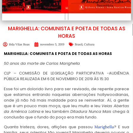
MARIGHELLA: COMUNISTA E POETA DE TODAS AS
HORAS
,
Iêda Vilas Boas
novembro 5, 2019
Brasil
Cultura
MARIGHELLA: COMUNISTA E POETA DE TODAS AS HORAS
50 anos da morte de Carlos Marighella
CLP – COMISSÃO DE LEGISLAÇÃO PARTICIPATIVA -AUDIÊNCIA
PÚBLICA REALIZADA EM 6 DE NOVEMBRO DE 2019 ÀS 15:30
Esse foi um dolorido livro para ser revisado, de repente parece
que estamos entrando naquelas aberrações hollywoodianas,
onde já não há mais maldade para se reinventar. Aí, a gente
que é um pouco mais moça, que leu muito e leu
Veias Abertas
da América Latina
e leu também
Ditadura Nunca Mais
chega à
conclusão que o fundo do poço era mais fundo.
Quanta tristeza, dores, aflições que passou
? E sua
Marighella
família, seus adeptos tão jovens? Marighella deveria ocupar o