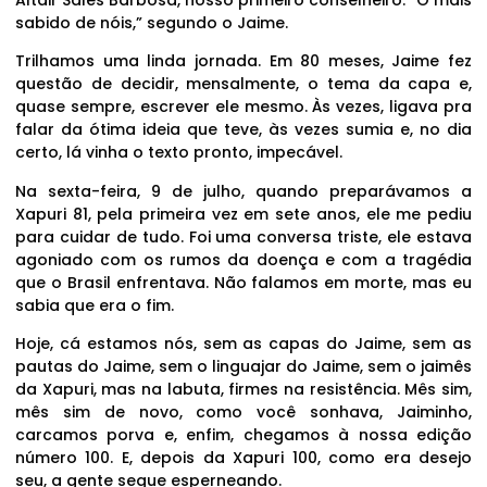
sabido de nóis,” segundo o Jaime.
Trilhamos uma linda jornada. Em 80 meses, Jaime fez
questão de decidir, mensalmente, o tema da capa e,
quase sempre, escrever ele mesmo. Às vezes, ligava pra
falar da ótima ideia que teve, às vezes sumia e, no dia
certo, lá vinha o texto pronto, impecável.
Na sexta-feira, 9 de julho, quando preparávamos a
Xapuri 81, pela primeira vez em sete anos, ele me pediu
para cuidar de tudo. Foi uma conversa triste, ele estava
agoniado com os rumos da doença e com a tragédia
que o Brasil enfrentava. Não falamos em morte, mas eu
sabia que era o fim.
Hoje, cá estamos nós, sem as capas do Jaime, sem as
pautas do Jaime, sem o linguajar do Jaime, sem o jaimês
da Xapuri, mas na labuta, firmes na resistência. Mês sim,
mês sim de novo, como você sonhava, Jaiminho,
carcamos porva e, enfim, chegamos à nossa edição
número 100. E, depois da Xapuri 100, como era desejo
seu, a gente segue esperneando.