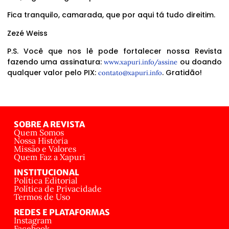
Fica tranquilo, camarada, que por aqui tá tudo direitim.
Zezé Weiss
P.S. Você que nos lê pode fortalecer nossa Revista
fazendo uma assinatura:
ou doando
www.xapuri.info/assine
qualquer valor pelo PIX:
. Gratidão!
contato@xapuri.info
SOBRE A REVISTA
Quem Somos
Nossa História
Missão e Valores
Quem Faz a Xapuri
INSTITUCIONAL
Política Editorial
Política de Privacidade
Termos de Uso
REDES E PLATAFORMAS
Instagram
Facebook