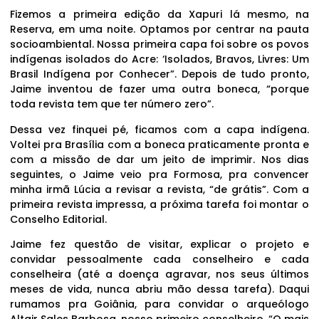
Fizemos a primeira edição da Xapuri lá mesmo, na
Reserva, em uma noite. Optamos por centrar na pauta
socioambiental. Nossa primeira capa foi sobre os povos
indígenas isolados do Acre: ‘Isolados, Bravos, Livres: Um
Brasil Indígena por Conhecer”. Depois de tudo pronto,
Jaime inventou de fazer uma outra boneca, “porque
toda revista tem que ter número zero”.
Dessa vez finquei pé, ficamos com a capa indígena.
Voltei pra Brasília com a boneca praticamente pronta e
com a missão de dar um jeito de imprimir. Nos dias
seguintes, o Jaime veio pra Formosa, pra convencer
minha irmã Lúcia a revisar a revista, “de grátis”. Com a
primeira revista impressa, a próxima tarefa foi montar o
Conselho Editorial.
Jaime fez questão de visitar, explicar o projeto e
convidar pessoalmente cada conselheiro e cada
conselheira (até a doença agravar, nos seus últimos
meses de vida, nunca abriu mão dessa tarefa). Daqui
rumamos pra Goiânia, para convidar o arqueólogo
Altair Sales Barbosa, nosso primeiro conselheiro. “O mais