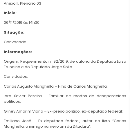
Anexo II, Plenário 03
Início:
06/11/2019 às 14h30
Situação:
Convocada
Informações:
Origem: Requerimento nº 92/2019, de autoria da Deputada Luiza
Erundina e do Deputado Jorge Solla.
Convidados:
Carlos Augusto Marighella – Filho de Carlos Marighella;
Iara Xavier Pereira – Familiar de mortos de desaparecidos
políticos;
Gilney Amorim Viana – Ex-preso político, ex-deputado federal;
Emiliano José – Ex-deputado federal, autor do livro “Carlos
Marighella, o inimigo número um da Ditadura”;