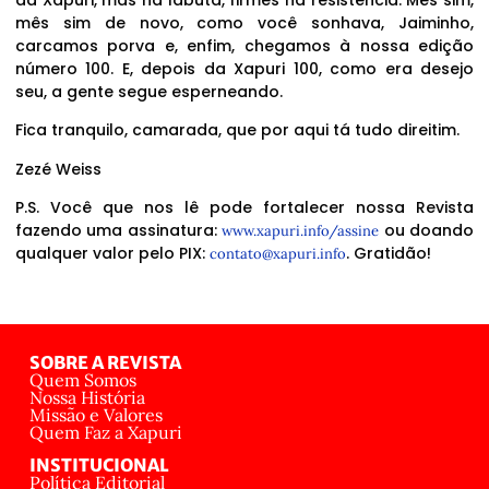
mês sim de novo, como você sonhava, Jaiminho,
carcamos porva e, enfim, chegamos à nossa edição
número 100. E, depois da Xapuri 100, como era desejo
seu, a gente segue esperneando.
Fica tranquilo, camarada, que por aqui tá tudo direitim.
Zezé Weiss
P.S. Você que nos lê pode fortalecer nossa Revista
fazendo uma assinatura:
ou doando
www.xapuri.info/assine
qualquer valor pelo PIX:
. Gratidão!
contato@xapuri.info
SOBRE A REVISTA
Quem Somos
Nossa História
Missão e Valores
Quem Faz a Xapuri
INSTITUCIONAL
Política Editorial