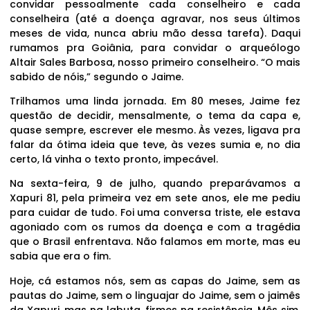
convidar pessoalmente cada conselheiro e cada
conselheira (até a doença agravar, nos seus últimos
meses de vida, nunca abriu mão dessa tarefa). Daqui
rumamos pra Goiânia, para convidar o arqueólogo
Altair Sales Barbosa, nosso primeiro conselheiro. “O mais
sabido de nóis,” segundo o Jaime.
Trilhamos uma linda jornada. Em 80 meses, Jaime fez
questão de decidir, mensalmente, o tema da capa e,
quase sempre, escrever ele mesmo. Às vezes, ligava pra
falar da ótima ideia que teve, às vezes sumia e, no dia
certo, lá vinha o texto pronto, impecável.
Na sexta-feira, 9 de julho, quando preparávamos a
Xapuri 81, pela primeira vez em sete anos, ele me pediu
para cuidar de tudo. Foi uma conversa triste, ele estava
agoniado com os rumos da doença e com a tragédia
que o Brasil enfrentava. Não falamos em morte, mas eu
sabia que era o fim.
Hoje, cá estamos nós, sem as capas do Jaime, sem as
pautas do Jaime, sem o linguajar do Jaime, sem o jaimês
da Xapuri, mas na labuta, firmes na resistência. Mês sim,