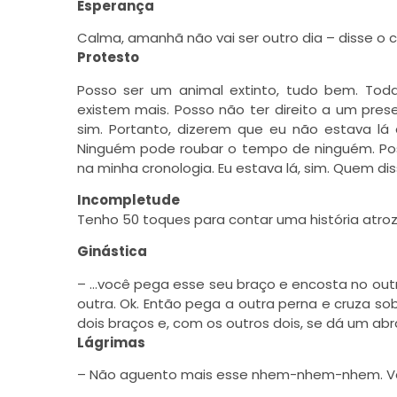
Esperança
Calma, amanhã não vai ser outro dia – disse o
Protesto
Posso ser um animal extinto, tudo bem. To
existem mais. Posso não ter direito a um pres
sim. Portanto, dizerem que eu não estava lá 
Ninguém pode roubar o tempo de ninguém. Pos
na minha cronologia. Eu estava lá, sim. Quem dis
Incompletude
Tenho 50 toques para contar uma história atro
Ginástica
– …você pega esse seu braço e encosta no out
outra. Ok. Então pega a outra perna e cruza sob
dois braços e, com os outros dois, se dá um ab
Lágrimas
– Não aguento mais esse nhem-nhem-nhem. Vai