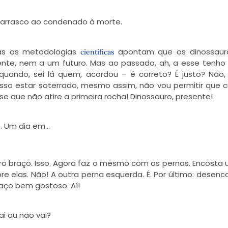
 carrasco ao condenado à morte.
das as metodologias
apontam que os dinossaur
científicas
ente, nem a um futuro. Mas ao passado, ah, a esse tenho d
quando, sei lá quem, acordou – é correto? É justo? Não,
so estar soterrado, mesmo assim, não vou permitir que
se que não atire a primeira rocha! Dinossauro, presente!
z. Um dia em…
ro braço. Isso. Agora faz o mesmo com as pernas. Encosta
re elas. Não! A outra perna esquerda. É. Por último: desenc
raço bem gostoso. Aí!
 ou não vai?