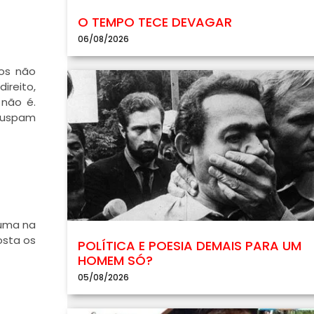
O TEMPO TECE DEVAGAR
06/08/2026
os não
ireito,
 não é.
 cuspam
 uma na
osta os
POLÍTICA E POESIA DEMAIS PARA UM
HOMEM SÓ?
05/08/2026