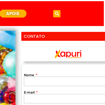
APOIE
CONTATO
Nome
E-mail