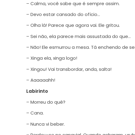
– Calma, você sabe que é sempre assim.
– Devo estar cansado do ofício…
– Olha lá! Parece que agora vai. Ele gritou.
– Sei não, ela parece mais assustada do que…
– Não! Ele esmurrou a mesa. Tá enchendo de se
– Xinga ela, xinga logo!
– Xingou! Vai transbordar, anda, salta!
– Aaaaaahh!
Labirinto
– Morreu do quê?
– Cana.
– Nunca vi beber.
– Perdeu-se no canavial. Quando acharam, urubu