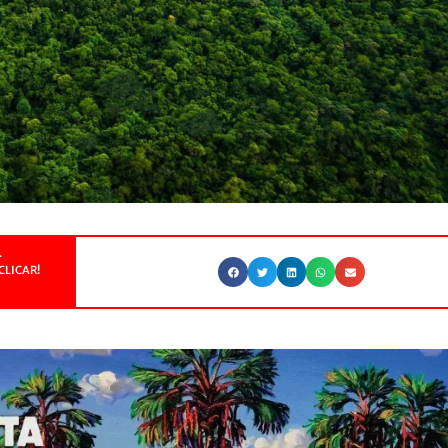
.
CLICAR!