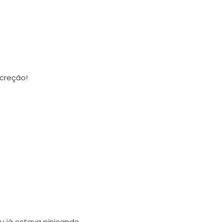
creção!
 já estava pinicando.