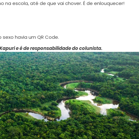
o na escola, até de que vai chover. É de enlouquecer!
o sexo havia um QR Code.
Xapuri e é de responsabilidade do colunista.