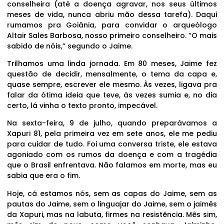
conselheira (até a doença agravar, nos seus últimos
meses de vida, nunca abriu mão dessa tarefa). Daqui
rumamos pra Goiânia, para convidar o arqueólogo
Altair Sales Barbosa, nosso primeiro conselheiro. “O mais
sabido de nóis,” segundo o Jaime.
Trilhamos uma linda jornada. Em 80 meses, Jaime fez
questão de decidir, mensalmente, o tema da capa e,
quase sempre, escrever ele mesmo. Às vezes, ligava pra
falar da ótima ideia que teve, às vezes sumia e, no dia
certo, lá vinha o texto pronto, impecável.
Na sexta-feira, 9 de julho, quando preparávamos a
Xapuri 81, pela primeira vez em sete anos, ele me pediu
para cuidar de tudo. Foi uma conversa triste, ele estava
agoniado com os rumos da doença e com a tragédia
que o Brasil enfrentava. Não falamos em morte, mas eu
sabia que era o fim.
Hoje, cá estamos nós, sem as capas do Jaime, sem as
pautas do Jaime, sem o linguajar do Jaime, sem o jaimês
da Xapuri, mas na labuta, firmes na resistência. Mês sim,