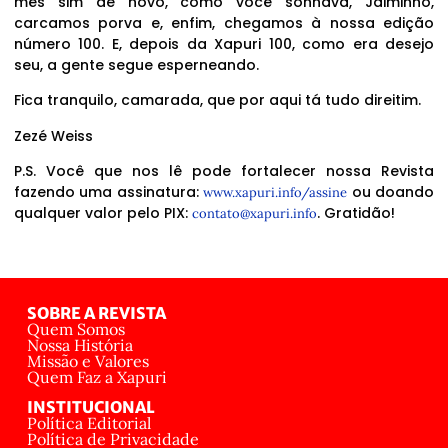
mês sim de novo, como você sonhava, Jaiminho,
carcamos porva e, enfim, chegamos à nossa edição
número 100. E, depois da Xapuri 100, como era desejo
seu, a gente segue esperneando.
Fica tranquilo, camarada, que por aqui tá tudo direitim.
Zezé Weiss
P.S. Você que nos lê pode fortalecer nossa Revista
fazendo uma assinatura:
ou doando
www.xapuri.info/assine
qualquer valor pelo PIX:
. Gratidão!
contato@xapuri.info
SOBRE A REVISTA
Quem Somos
Nossa História
Missão e Valores
Quem Faz a Xapuri
INSTITUCIONAL
Política Editorial
Política de Privacidade