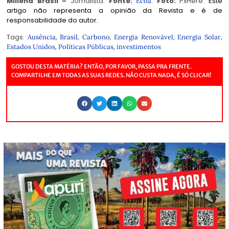
Millena Brasil –
Jornalista.
Fonte:
.
Foto:
PxHere.
Este
Ecoa
artigo não representa a opinião da Revista e é de
responsabilidade do autor.
Tags:
,
,
,
,
,
Ausência
Brasil
Carbono
Energia Renovável
Energia Solar
,
,
Estados Unidos
Políticas Públicas
investimentos
GOSTOU DESTA MATÉRIA? ENTÃO, POR FAVOR, PASSA PRA FRENTE.
COMPARTILHE EM TODAS AS SUAS REDES. NÃO CUSTA NADA, É SÓ CLICAR!