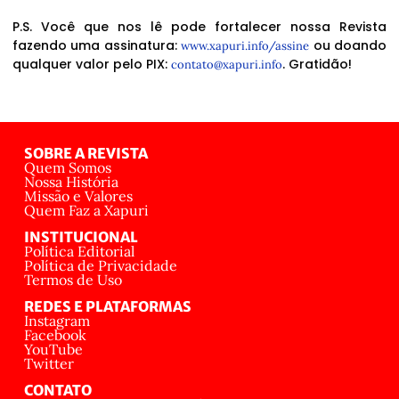
P.S. Você que nos lê pode fortalecer nossa Revista
fazendo uma assinatura:
ou doando
www.xapuri.info/assine
qualquer valor pelo PIX:
. Gratidão!
contato@xapuri.info
SOBRE A REVISTA
Quem Somos
Nossa História
Missão e Valores
Quem Faz a Xapuri
INSTITUCIONAL
Política Editorial
Política de Privacidade
Termos de Uso
REDES E PLATAFORMAS
Instagram
Facebook
YouTube
Twitter
CONTATO