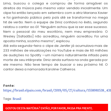
Lima, buscou o colega e comprou de forma amigável os
direitos da música pelo mesmo valor vendido inicialmente. Um
clipe foi então lançado em setembro com a atriz Mariana Xavier
e foi ganhando público pelo país até se transformar no mega
hit de verão. Nem a equipe de Diniz confiava no êxito, segundo
relatou o cantor ao
G1
. “Ninguém achou que ia ser esse sucesso.
Nem o pessoal do meu escritório, nem meu empresário. O
Wesley [Safadão] não acreditou, ninguém acreditou. Foi uma
aposta minha, sozinho mesmo”, explicou.
Até esta segunda-feira o clipe de
Jenifer
já acumulava mais de
233 milhões de visualizações no YouTube e mais de 60 milhões
de audições no Spotify —um número naturalmente inflado pela
morte de seu intérprete. Diniz ainda surfava na onda gerada por
ele mesmo. Não teve tempo de buscar o seu próximo hit. O
cantor deixa a namorada Karoline Calheiros.
Fonte:
https://brasil.elpais.com/brasil/2019/05/27/cultura/1558981538_43
Tags:
Brasil
GOSTOU DESTA MATÉRIA? ENTÃO, POR FAVOR, PASSA PRA FRENTE.