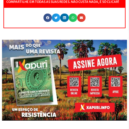
COMPARTILHE EM TODAS AS SUAS REDES. NÃO CUSTA NADA, É SÓ CLICAR!