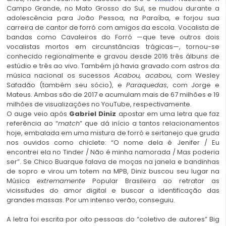
Campo Grande, no Mato Grosso do Sul, se mudou durante a
adolescência para João Pessoa, na Paraíba, e forjou sua
carreira de cantor de forró com amigos da escola. Vocalista de
bandas como Cavaleiros do Forró —que teve outros dois
vocalistas mortos em circunstâncias trágicas—, tornou-se
conhecido regionalmente e gravou desde 2016 três álbuns de
estúdio e três ao vivo. Também já havia gravado com astros da
música nacional os sucessos
Acabou, acabou
, com Wesley
Safadão (também seu sócio), e
Paraquedas
, com Jorge e
Mateus. Ambas são de 2017 e acumulam mais de 67 milhões e 19
milhões de visualizações no YouTube, respectivamente.
O auge veio após
Gabriel Diniz
apostar em uma letra que faz
referência ao “
match
” que dá início a tantos relacionamentos
hoje, embalada em uma mistura de forró e sertanejo que gruda
nos ouvidos como chiclete: “O nome dela é Jenifer / Eu
encontrei ela no Tinder / Não é minha namorada / Mas poderia
ser”. Se Chico Buarque falava de moças na janela e bandinhas
de sopro e virou um totem na MPB, Diniz buscou seu lugar na
Música
extremamente
Popular Brasileira ao retratar as
vicissitudes do amor digital e buscar a identificação das
grandes massas. Por um intenso verão, conseguiu.
A letra foi escrita por oito pessoas do “coletivo de autores” Big