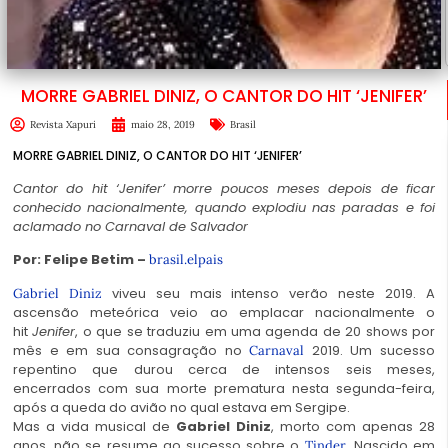
MORRE GABRIEL DINIZ, O CANTOR DO HIT ‘JENIFER’
Revista Xapuri
maio 28, 2019
Brasil
MORRE GABRIEL DINIZ, O CANTOR DO HIT ‘JENIFER’
Cantor do hit ‘Jenifer’ morre poucos meses depois de ficar
conhecido nacionalmente, quando explodiu nas paradas e foi
aclamado no Carnaval de Salvador
Por: Felipe Betim –
brasil.elpais
viveu seu mais intenso verão neste 2019. A
Gabriel Diniz
ascensão meteórica veio ao emplacar nacionalmente o
hit
Jenifer
, o que se traduziu em uma agenda de 20 shows por
mês e em sua consagração no
2019. Um sucesso
Carnaval
repentino que durou cerca de intensos seis meses,
encerrados com sua morte prematura nesta segunda-feira,
após a queda do avião no qual estava em Sergipe.
Mas a vida musical de
Gabriel Diniz
, morto com apenas 28
anos, não se resume ao sucesso sobre o
. Nascido em
Tinder