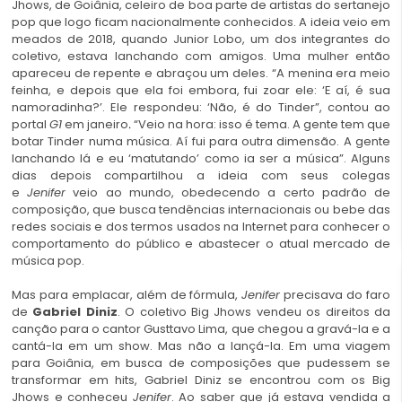
Jhows, de Goiânia, celeiro de boa parte de artistas do sertanejo
pop que logo ficam nacionalmente conhecidos. A ideia veio em
meados de 2018, quando Junior Lobo, um dos integrantes do
coletivo, estava lanchando com amigos. Uma mulher então
apareceu de repente e abraçou um deles. “A menina era meio
feinha, e depois que ela foi embora, fui zoar ele: ‘E aí, é sua
namoradinha?’. Ele respondeu: ‘Não, é do Tinder”, contou ao
portal
G1
em janeiro
“Veio na hora: isso é tema. A gente tem que
.
botar Tinder numa música. Aí fui para outra dimensão. A gente
lanchando lá e eu ‘matutando’ como ia ser a música”. Alguns
dias depois compartilhou a ideia com seus colegas
e
Jenifer
veio ao mundo, obedecendo a certo padrão de
composição, que busca tendências internacionais ou bebe das
redes sociais e dos termos usados na Internet para conhecer o
comportamento do público e abastecer o atual mercado de
música pop.
Mas para emplacar, além de fórmula,
Jenifer
precisava do faro
de
Gabriel Diniz
. O coletivo Big Jhows vendeu os direitos da
canção para o cantor Gusttavo Lima, que chegou a gravá-la e a
cantá-la em um show. Mas não a lançá-la. Em uma viagem
para Goiânia, em busca de composições que pudessem se
transformar em hits, Gabriel Diniz se encontrou com os Big
Jhows e conheceu
Jenifer
. Ao saber que já estava vendida a