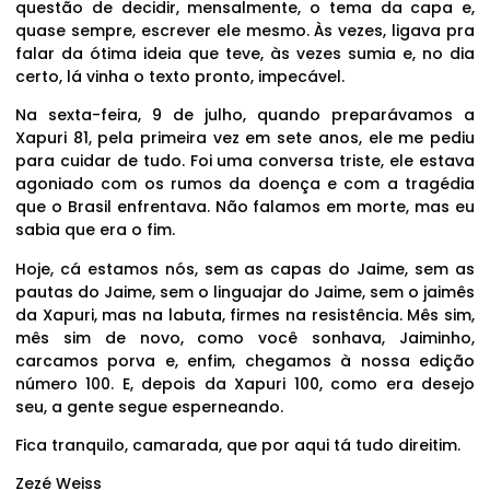
questão de decidir, mensalmente, o tema da capa e,
quase sempre, escrever ele mesmo. Às vezes, ligava pra
falar da ótima ideia que teve, às vezes sumia e, no dia
certo, lá vinha o texto pronto, impecável.
Na sexta-feira, 9 de julho, quando preparávamos a
Xapuri 81, pela primeira vez em sete anos, ele me pediu
para cuidar de tudo. Foi uma conversa triste, ele estava
agoniado com os rumos da doença e com a tragédia
que o Brasil enfrentava. Não falamos em morte, mas eu
sabia que era o fim.
Hoje, cá estamos nós, sem as capas do Jaime, sem as
pautas do Jaime, sem o linguajar do Jaime, sem o jaimês
da Xapuri, mas na labuta, firmes na resistência. Mês sim,
mês sim de novo, como você sonhava, Jaiminho,
carcamos porva e, enfim, chegamos à nossa edição
número 100. E, depois da Xapuri 100, como era desejo
seu, a gente segue esperneando.
Fica tranquilo, camarada, que por aqui tá tudo direitim.
Zezé Weiss