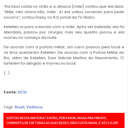
“Ela tava caída no chão e a Jéssica [mãe] contou que ela dizia:
”Mãe, não chora não, mãe’. Aí ela voltou correndo para pedir
socorro”, contou Daisy, no RJ1, jornal da TV Globo.
Ketellen ia para a escola com a mãe. Após ser baleada, ela foi
atendida, passou por cirurgia, mas seu quadro piorou e ela
morreu no começo da noite.
De acordo com a polícia militar, um carro passou pelo local e
os tiros acertaram Ketellen. De acordo com a Polícia Militar do
Rio, além de Ketellen, Davi Gabriel Martins do Nascimento, 17,
também foi atingido e morreu no local.
(…)
Fonte:
DCM
Tags:
,
Brasil
Violência
GOSTOU DESTA MATÉRIA? ENTÃO, POR FAVOR, PASSA PRA FRENTE.
COMPARTILHE EM TODAS AS SUAS REDES. NÃO CUSTA NADA, É SÓ CLICAR!