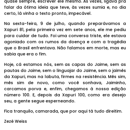
quase sempre, escrever ele mesmo. Às vezes, ligava pra
falar da ótima ideia que teve, às vezes sumia e, no dia
certo, lá vinha o texto pronto, impecável.
Na sexta-feira, 9 de julho, quando preparávamos a
Xapuri 81, pela primeira vez em sete anos, ele me pediu
para cuidar de tudo. Foi uma conversa triste, ele estava
agoniado com os rumos da doença e com a tragédia
que o Brasil enfrentava. Não falamos em morte, mas eu
sabia que era o fim.
Hoje, cá estamos nós, sem as capas do Jaime, sem as
pautas do Jaime, sem o linguajar do Jaime, sem o jaimês
da Xapuri, mas na labuta, firmes na resistência. Mês sim,
mês sim de novo, como você sonhava, Jaiminho,
carcamos porva e, enfim, chegamos à nossa edição
número 100. E, depois da Xapuri 100, como era desejo
seu, a gente segue esperneando.
Fica tranquilo, camarada, que por aqui tá tudo direitim.
Zezé Weiss