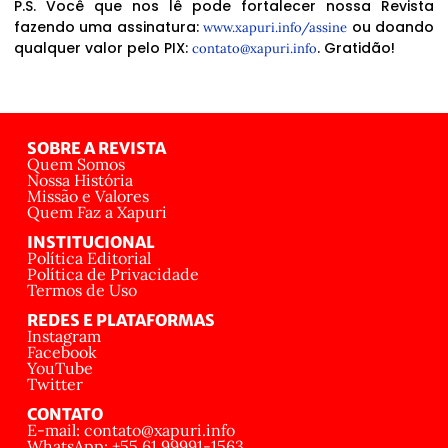
P.S. Você que nos lê pode fortalecer nossa Revista
fazendo uma assinatura:
ou doando
www.xapuri.info/assine
qualquer valor pelo PIX:
. Gratidão!
contato@xapuri.info
SOBRE A REVISTA
Quem Somos
Nossa História
Missão e Valores
Quem Faz a Xapuri
INSTITUCIONAL
Política Editorial
Política de Privacidade
Termos de Uso
REDES E PLATAFORMAS
Instagram
Facebook
YouTube
Twitter
CONTATO
E-mail: contato@xapuri.info
WhatsApp: +55 61 99991-1563