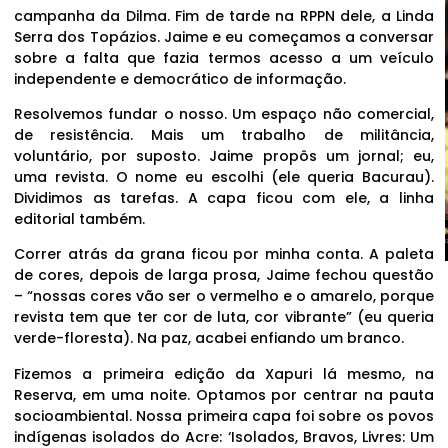
campanha da Dilma. Fim de tarde na RPPN dele, a Linda
Serra dos Topázios. Jaime e eu começamos a conversar
sobre a falta que fazia termos acesso a um veículo
independente e democrático de informação.
Resolvemos fundar o nosso. Um espaço não comercial,
de resistência. Mais um trabalho de militância,
voluntário, por suposto. Jaime propôs um jornal; eu,
uma revista. O nome eu escolhi (ele queria Bacurau).
Dividimos as tarefas. A capa ficou com ele, a linha
editorial também.
Correr atrás da grana ficou por minha conta. A paleta
de cores, depois de larga prosa, Jaime fechou questão
– “nossas cores vão ser o vermelho e o amarelo, porque
revista tem que ter cor de luta, cor vibrante” (eu queria
verde-floresta). Na paz, acabei enfiando um branco.
Fizemos a primeira edição da Xapuri lá mesmo, na
Reserva, em uma noite. Optamos por centrar na pauta
socioambiental. Nossa primeira capa foi sobre os povos
indígenas isolados do Acre: ‘Isolados, Bravos, Livres: Um