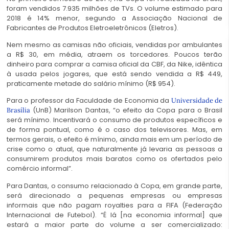
foram vendidos 7.935 milhões de TVs. O volume estimado para
2018 é 14% menor, segundo a Associação Nacional de
Fabricantes de Produtos Eletroeletrônicos (Eletros).
Nem mesmo as camisas não oficiais, vendidas por ambulantes
a R$ 30, em média, atraem os torcedores. Poucos terão
dinheiro para comprar a camisa oficial da CBF, da Nike, idêntica
à usada pelos jogares, que está sendo vendida a R$ 449,
praticamente metade do salário mínimo (R$ 954).
Para o professor da Faculdade de Economia da
Universidade de
(UnB) Marilson Dantas, “o efeito da Copa para o Brasil
Brasília
será mínimo. Incentivará o consumo de produtos específicos e
de forma pontual, como é o caso dos televisores. Mas, em
termos gerais, o efeito é mínimo, ainda mais em um período de
crise como o atual, que naturalmente já levaria as pessoas a
consumirem produtos mais baratos como os ofertados pelo
comércio informal”.
Para Dantas, o consumo relacionado à Copa, em grande parte,
será direcionado a pequenas empresas ou empresas
informais que não pagam royalties para a FIFA (Federação
Internacional de Futebol). “É lá [na economia informal] que
estará a maior parte do volume a ser comercializado: