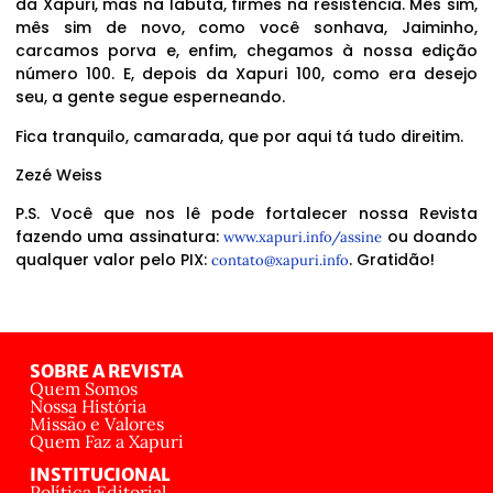
da Xapuri, mas na labuta, firmes na resistência. Mês sim,
mês sim de novo, como você sonhava, Jaiminho,
carcamos porva e, enfim, chegamos à nossa edição
número 100. E, depois da Xapuri 100, como era desejo
seu, a gente segue esperneando.
Fica tranquilo, camarada, que por aqui tá tudo direitim.
Zezé Weiss
P.S. Você que nos lê pode fortalecer nossa Revista
fazendo uma assinatura:
ou doando
www.xapuri.info/assine
qualquer valor pelo PIX:
. Gratidão!
contato@xapuri.info
SOBRE A REVISTA
Quem Somos
Nossa História
Missão e Valores
Quem Faz a Xapuri
INSTITUCIONAL
Política Editorial