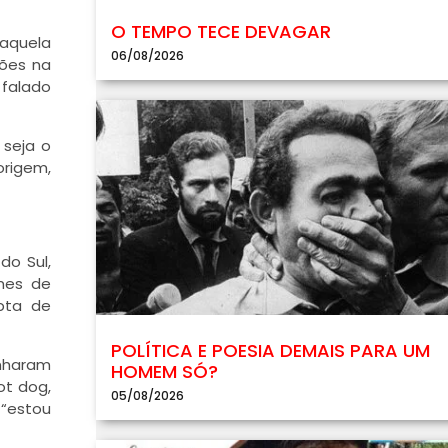
O TEMPO TECE DEVAGAR
Naquela
06/08/2026
sões na
 falado
 seja o
origem,
do Sul,
omes de
pta de
POLÍTICA E POESIA DEMAIS PARA UM
anharam
HOMEM SÓ?
ot dog,
05/08/2026
 “estou