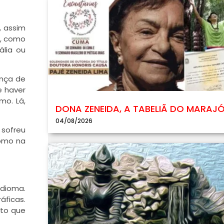
, assim
s, como
ália ou
ença de
e haver
mo. Lá,
DONA ZENEIDA, A TABELIÃ DO MARAJ
04/08/2026
 sofreu
como na
idioma.
áficas.
sto que