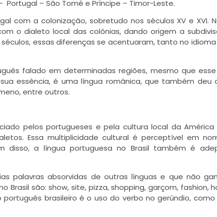
Portugal – São Tomé e Príncipe – Timor-Leste.
gal com a colonização, sobretudo nos séculos XV e XVI. 
m o dialeto local das colônias, dando origem a subdivi
 séculos, essas diferenças se acentuaram, tanto no idioma
rtuguês falado em determinadas regiões, mesmo que esse
m sua essência, é uma língua românica, que também deu 
omeno, entre outros.
nciado pelos portugueses e pela cultura local da América 
letos. Essa multiplicidade cultural é perceptível em n
ém disso, a língua portuguesa no Brasil também é ade
árias palavras absorvidas de outras línguas e que não g
 Brasil são: show, site, pizza, shopping, garçom, fashion, h
o português brasileiro é o uso do verbo no gerúndio, como