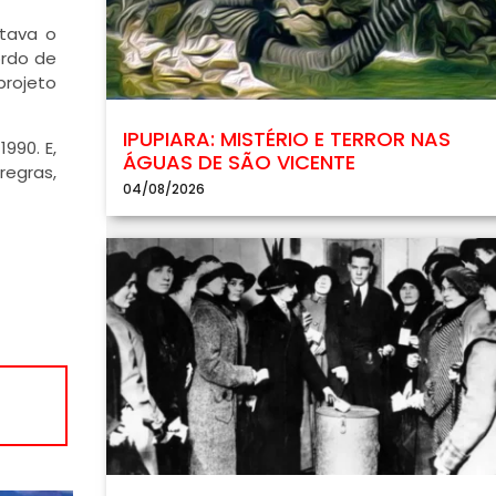
otava o
ordo de
projeto
IPUPIARA: MISTÉRIO E TERROR NAS
990. E,
ÁGUAS DE SÃO VICENTE
regras,
04/08/2026