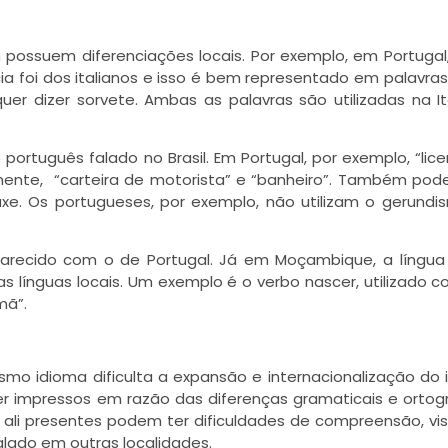
ossuem diferenciações locais. Por exemplo, em Portugal
ia foi dos italianos e isso é bem representado em palavra
uer dizer sorvete. Ambas as palavras são utilizadas na It
português falado no Brasil. Em Portugal, por exemplo, “lic
mente, “carteira de motorista” e “banheiro”. Também pod
xe. Os portugueses, por exemplo, não utilizam o gerundis
arecido com o de Portugal. Já em Moçambique, a língua
s línguas locais. Um exemplo é o verbo nascer, utilizado 
mã”.
mo idioma dificulta a expansão e internacionalização do 
r impressos em razão das diferenças gramaticais e ortogr
 ali presentes podem ter dificuldades de compreensão, vi
lado em outras localidades.