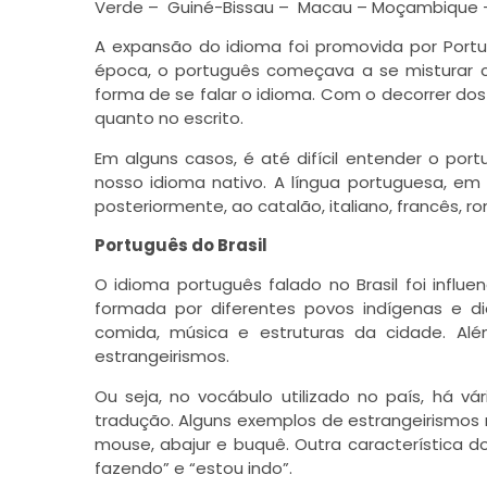
Verde – Guiné-Bissau – Macau – Moçambique – 
A expansão do idioma foi promovida por Portu
época, o português começava a se misturar co
forma de se falar o idioma. Com o decorrer dos
quanto no escrito.
Em alguns casos, é até difícil entender o po
nosso idioma nativo. A língua portuguesa, e
posteriormente, ao catalão, italiano, francês, r
Português do Brasil
O idioma português falado no Brasil foi influe
formada por diferentes povos indígenas e dia
comida, música e estruturas da cidade. Al
estrangeirismos.
Ou seja, no vocábulo utilizado no país, há v
tradução. Alguns exemplos de estrangeirismos no
mouse, abajur e buquê. Outra característica d
fazendo” e “estou indo”.