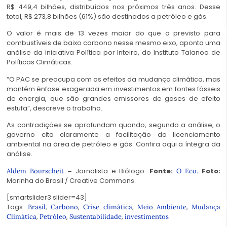
R$ 449,4 bilhões, distribuídos nos próximos três anos. Desse
total, R$ 273,8 bilhões (61%) são destinados a petróleo e gás.
O valor é mais de 13 vezes maior do que o previsto para
combustíveis de baixo carbono nesse mesmo eixo, aponta uma
análise da iniciativa Política por Inteiro, do Instituto Talanoa de
Políticas Climáticas.
“O PAC se preocupa com os efeitos da mudança climática, mas
mantém ênfase exagerada em investimentos em fontes fósseis
de energia, que são grandes emissores de gases de efeito
estufa”, descreve o trabalho.
As contradições se aprofundam quando, segundo a análise, o
governo cita claramente a facilitação do licenciamento
ambiental na área de petróleo e gás. Confira aqui a íntegra da
análise.
–
Jornalista e Biólogo.
Fonte:
Foto:
Aldem Bourscheit
O Eco.
Marinha do Brasil / Creative Commons.
[smartslider3 slider=43]
Tags:
,
,
,
,
Brasil
Carbono
Crise climática
Meio Ambiente
Mudança
,
,
,
Climática
Petróleo
Sustentabilidade
investimentos