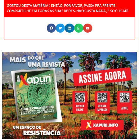
GOSTOU DESTA MATÉRIA? ENTÃO, POR FAVOR, PASSA PRA FRENTE.
COMPARTILHE EM TODAS AS SUAS REDES. NÃO CUSTA NADA, É SÓ CLICAR!