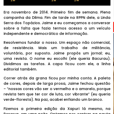
Era novembro de 2014. Primeiro fim de semana. Plena
campanha da Dilma. Fim de tarde na RPPN dele, a Linda
Serra dos Topázios. Jaime e eu começamos a conversar
sobre a falta que fazia termos acesso a um veículo
independente e democrático de informação.
Resolvemos fundar o nosso. Um espaço não comercial,
de resistência. Mais um trabalho de militância,
voluntário, por suposto. Jaime propôs um jornal; eu,
uma revista. O nome eu escolhi (ele queria Bacurau).
Dividimos as tarefas. A capa ficou com ele, a linha
editorial também.
Correr atrás da grana ficou por minha conta. A paleta
de cores, depois de larga prosa, Jaime fechou questão
– “nossas cores vão ser o vermelho e o amarelo, porque
revista tem que ter cor de luta, cor vibrante” (eu queria
verde-floresta). Na paz, acabei enfiando um branco.
Fizemos a primeira edição da Xapuri lá mesmo, na
Reserva, em uma noite. Optamos por centrar na pauta