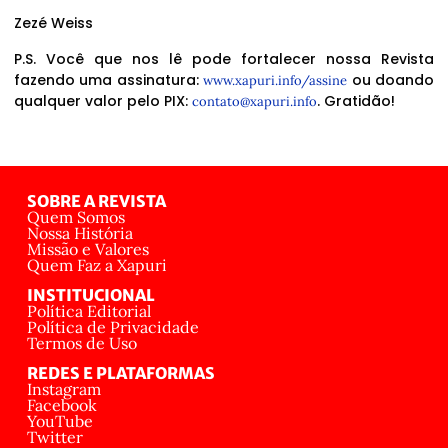
Zezé Weiss
P.S. Você que nos lê pode fortalecer nossa Revista
fazendo uma assinatura:
ou doando
www.xapuri.info/assine
qualquer valor pelo PIX:
. Gratidão!
contato@xapuri.info
SOBRE A REVISTA
Quem Somos
Nossa História
Missão e Valores
Quem Faz a Xapuri
INSTITUCIONAL
Política Editorial
Política de Privacidade
Termos de Uso
REDES E PLATAFORMAS
Instagram
Facebook
YouTube
Twitter