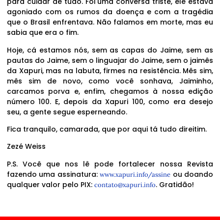
para cuidar de tudo. Foi uma conversa triste, ele estava
agoniado com os rumos da doença e com a tragédia
que o Brasil enfrentava. Não falamos em morte, mas eu
sabia que era o fim.
Hoje, cá estamos nós, sem as capas do Jaime, sem as
pautas do Jaime, sem o linguajar do Jaime, sem o jaimês
da Xapuri, mas na labuta, firmes na resistência. Mês sim,
mês sim de novo, como você sonhava, Jaiminho,
carcamos porva e, enfim, chegamos à nossa edição
número 100. E, depois da Xapuri 100, como era desejo
seu, a gente segue esperneando.
Fica tranquilo, camarada, que por aqui tá tudo direitim.
Zezé Weiss
P.S. Você que nos lê pode fortalecer nossa Revista
fazendo uma assinatura:
ou doando
www.xapuri.info/assine
qualquer valor pelo PIX:
. Gratidão!
contato@xapuri.info