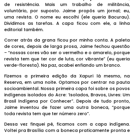
de resistência. Mais um trabalho de militância,
voluntário, por suposto. Jaime propôs um jornal; eu,
uma revista. O nome eu escolhi (ele queria Bacurau).
Dividimos as tarefas. A capa ficou com ele, a linha
editorial também.
Correr atrás da grana ficou por minha conta. A paleta
de cores, depois de larga prosa, Jaime fechou questão
– “nossas cores vão ser o vermelho e o amarelo, porque
revista tem que ter cor de luta, cor vibrante” (eu queria
verde-floresta). Na paz, acabei enfiando um branco.
Fizemos a primeira edição da Xapuri lá mesmo, na
Reserva, em uma noite. Optamos por centrar na pauta
socioambiental. Nossa primeira capa foi sobre os povos
indígenas isolados do Acre: ‘Isolados, Bravos, Livres: Um
Brasil Indígena por Conhecer”. Depois de tudo pronto,
Jaime inventou de fazer uma outra boneca, “porque
toda revista tem que ter número zero”.
Dessa vez finquei pé, ficamos com a capa indígena.
Voltei pra Brasília com a boneca praticamente pronta e