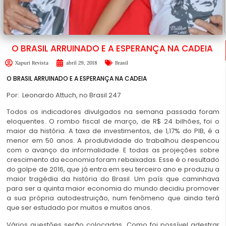
O BRASIL ARRUINADO E A ESPERANÇA NA CADEIA
Xapuri Revista
abril 29, 2018
Brasil
O BRASIL ARRUINADO E A ESPERANÇA NA CADEIA
Por: Leonardo Attuch, no Brasil 247
Todos os indicadores divulgados na semana passada foram
eloquentes. O rombo fiscal de março, de R$ 24 bilhões, foi o
maior da história. A taxa de investimentos, de 1,17% do PIB, é a
menor em 50 anos. A produtividade do trabalhou despencou
com o avanço da informalidade. E todas as projeções sobre
crescimento da economia foram rebaixadas. Esse é o resultado
do golpe de 2016, que já entra em seu terceiro ano e produziu a
maior tragédia da história do Brasil. Um país que caminhava
para ser a quinta maior economia do mundo decidiu promover
a sua própria autodestruição, num fenômeno que ainda terá
que ser estudado por muitos e muitos anos.
Vários questões serão colocadas. Como foi possível adestrar