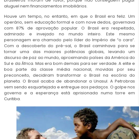
brasileiros moram de favor, porque não conseguem pagar
aluguel nem financiamentos imobiliários.
Houve um tempo, no entanto, em que o Brasil era feliz. Um
operário, sem educação formal e com nove dedos, governava
com 87% de aprovação popular. O Brasil era respeitado,
admirado e invejado no mundo inteiro. Este mesmo
personagem era chamado pelo líder do Império de “o cara”.
Com a descoberta do pré-sal, o Brasil caminhava para se
tornar uma das maiores potências globais, levando um
discurso de paz ao mundo, aproximando países da América do
Sul e da África. Mas era bom demais para ser verdade. A elite e
boa parte da classe média nacional, movidas por seu
preconceito, decidiram transformar o Brasil na escória do
planeta. O Brasil acaba de abandonar a Unasul. A Petrobras
vem sendo esquartejada e entregue aos pedaços. O golpe nos
governa e a esperança está aprisionada numa torre em
Curitiba.