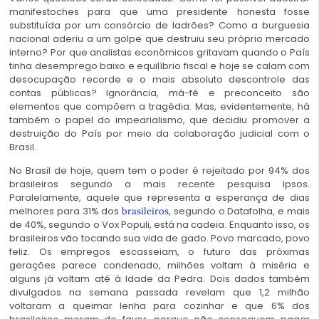
manifestoches para que uma presidente honesta fosse
substituída por um consórcio de ladrões? Como a burguesia
nacional aderiu a um golpe que destruiu seu próprio mercado
interno? Por que analistas econômicos gritavam quando o País
tinha desemprego baixo e equilíbrio fiscal e hoje se calam com
desocupação recorde e o mais absoluto descontrole das
contas públicas? Ignorância, má-fé e preconceito são
elementos que compõem a tragédia. Mas, evidentemente, há
também o papel do impearialismo, que decidiu promover a
destruição do País por meio da colaboração judicial com o
Brasil.
No Brasil de hoje, quem tem o poder é rejeitado por 94% dos
brasileiros segundo a mais recente pesquisa Ipsos.
Paralelamente, aquele que representa a esperança de dias
melhores para 31% dos
, segundo o Datafolha, e mais
brasileiros
de 40%, segundo o Vox Populi, está na cadeia. Enquanto isso, os
brasileiros vão tocando sua vida de gado. Povo marcado, povo
feliz. Os empregos escasseiam, o futuro das próximas
gerações parece condenado, milhões voltam à miséria e
alguns já voltam até à Idade da Pedra. Dois dados também
divulgados na semana passada revelam que 1,2 milhão
voltaram a queimar lenha para cozinhar e que 6% dos