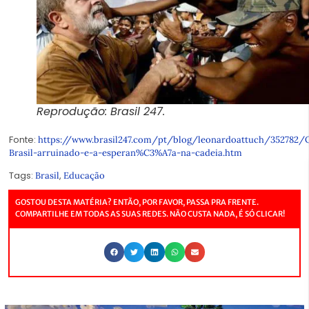
Reprodução: Brasil 247.
Fonte:
https://www.brasil247.com/pt/blog/leonardoattuch/352782/
Brasil-arruinado-e-a-esperan%C3%A7a-na-cadeia.htm
Tags:
,
Brasil
Educação
GOSTOU DESTA MATÉRIA? ENTÃO, POR FAVOR, PASSA PRA FRENTE.
COMPARTILHE EM TODAS AS SUAS REDES. NÃO CUSTA NADA, É SÓ CLICAR!