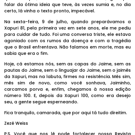
falar da ótima ideia que teve, às vezes sumia e, no dia
certo, lá vinha o texto pronto, impecável.
Na sexta-feira, 9 de julho, quando preparávamos a
Xapuri 81, pela primeira vez em sete anos, ele me pediu
para cuidar de tudo. Foi uma conversa triste, ele estava
agoniado com os rumos da doença e com a tragédia
que o Brasil enfrentava. Não falamos em morte, mas eu
sabia que era o fim.
Hoje, cá estamos nós, sem as capas do Jaime, sem as
pautas do Jaime, sem o linguajar do Jaime, sem o jaimês
da Xapuri, mas na labuta, firmes na resistência. Mês sim,
mês sim de novo, como você sonhava, Jaiminho,
carcamos porva e, enfim, chegamos à nossa edição
número 100. E, depois da Xapuri 100, como era desejo
seu, a gente segue esperneando.
Fica tranquilo, camarada, que por aqui tá tudo direitim.
Zezé Weiss
P.S. Você que nos lê pode fortalecer nossa Revista