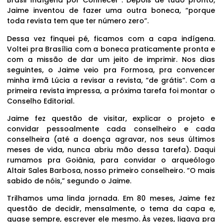
Brasil Indígena por Conhecer”. Depois de tudo pronto,
Jaime inventou de fazer uma outra boneca, “porque
toda revista tem que ter número zero”.
Dessa vez finquei pé, ficamos com a capa indígena.
Voltei pra Brasília com a boneca praticamente pronta e
com a missão de dar um jeito de imprimir. Nos dias
seguintes, o Jaime veio pra Formosa, pra convencer
minha irmã Lúcia a revisar a revista, “de grátis”. Com a
primeira revista impressa, a próxima tarefa foi montar o
Conselho Editorial.
Jaime fez questão de visitar, explicar o projeto e
convidar pessoalmente cada conselheiro e cada
conselheira (até a doença agravar, nos seus últimos
meses de vida, nunca abriu mão dessa tarefa). Daqui
rumamos pra Goiânia, para convidar o arqueólogo
Altair Sales Barbosa, nosso primeiro conselheiro. “O mais
sabido de nóis,” segundo o Jaime.
Trilhamos uma linda jornada. Em 80 meses, Jaime fez
questão de decidir, mensalmente, o tema da capa e,
quase sempre, escrever ele mesmo. Às vezes, ligava pra