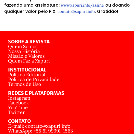
fazendo uma assinatura:
ou doando
www.xapuri.info/assine
qualquer valor pelo PIX:
. Gratidão!
contato@xapuri.info
SOBRE A REVISTA
Quem Somos
Nossa História
Missão e Valores
Quem Faz a Xapuri
INSTITUCIONAL
Política Editorial
Política de Privacidade
Termos de Uso
REDES E PLATAFORMAS
Instagram
Facebook
YouTube
Twitter
CONTATO
E-mail: contato@xapuri.info
WhatsApp: +55 61 99991-1563