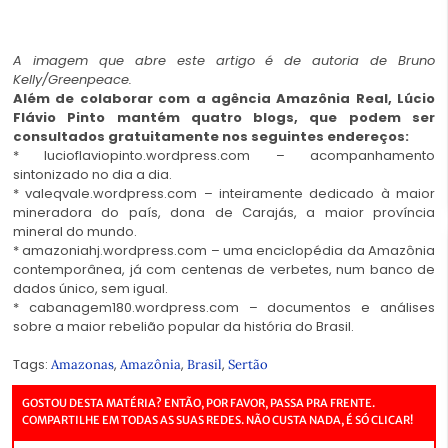
A imagem que abre este artigo é de autoria de Bruno
Kelly/Greenpeace.
Além de colaborar com a agência Amazônia Real, Lúcio
Flávio Pinto mantém quatro blogs, que podem ser
consultados gratuitamente nos seguintes endereços:
* lucioflaviopinto.wordpress.com – acompanhamento
sintonizado no dia a dia.
* valeqvale.wordpress.com – inteiramente dedicado à maior
mineradora do país, dona de Carajás, a maior província
mineral do mundo.
* amazoniahj.wordpress.com – uma enciclopédia da Amazônia
contemporânea, já com centenas de verbetes, num banco de
dados único, sem igual.
* cabanagem180.wordpress.com – documentos e análises
sobre a maior rebelião popular da história do Brasil.
Tags:
,
,
,
Amazonas
Amazônia
Brasil
Sertão
GOSTOU DESTA MATÉRIA? ENTÃO, POR FAVOR, PASSA PRA FRENTE.
COMPARTILHE EM TODAS AS SUAS REDES. NÃO CUSTA NADA, É SÓ CLICAR!