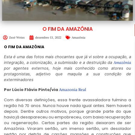
O FIM DA AMAZÔNIA
Zezé Weiss
dezembro 13, 2022
Amazônia
O FIM DA AMAZÔNIA
Esta é uma das fotos mais chocantes que já vi sobre a ocupação, a
integração, a colonização, a submissão e a destruição da
Amazônia
por agentes externos, hoje mais conhecido como atores ou
protagonistas, adjetivo que maquila a sua condição de
exterminadores
Por Lúcio Flávio Pinto/via
Amazonia Real
Com diversas definições, essa frente avassaladora fulmina a
região há 70 anos. Nunca houve nada igual antes. Nem haverá
depois. Dentre outros motivos, porque grande parte do que
havia já desapareceu ou empobreceu, com baixa recuperação
ou regeneração. Certas partes da região deixaram de ser
Amazônia. Viraram sertão, um imenso sertão, um desolador
sertão por detrás de carrões, mansões e construções que