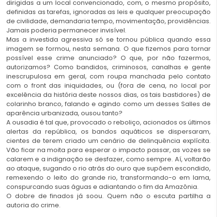
dirigidas a um local convencionado, com, o mesmo propósito,
definidas as tarefas, ignoradas as leis e qualquer preocupação
de civilidade, demandaria tempo, movimentação, providências.
Jamais poderia permanecer invisível.
Mas a investida agressiva só se tornou pública quando essa
imagem se formou, nesta semana. O que fizemos para tornar
possível esse crime anunciado? O que, por não fazermos,
autorizamos? Como bandidos, criminosos, canalhas e gente
inescrupulosa em geral, com roupa manchada pelo contato
com o front das iniquidades, ou (fora de cena, no local por
excelência da história deste nossos dias, os tais bastidores) de
colarinho branco, falando e agindo como um desses Salles de
aparência urbanizada, ousou tanto?
A ousadia é tal que, provocado o reboliço, acionados os últimos
alertas da república, os bandos aquáticos se dispersaram,
cientes de terem criado um cenário de delinquência explícita.
Vão ficar na moita para esperar o impacto passar, as vozes se
calarem e a indignação se desfazer, como sempre. Aí, voltarão
ao ataque, sugando o rio atrás do ouro que supõem escondido,
remexendo o leito do grande rio, transformando-o em lama,
conspurcando suas águas e adiantando o fim da Amazônia.
O dobre de finados já soou. Quem não o escuta partilha a
autoria do crime.