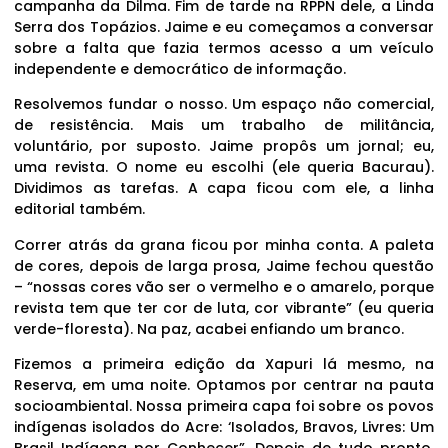
campanha da Dilma. Fim de tarde na RPPN dele, a Linda
Serra dos Topázios. Jaime e eu começamos a conversar
sobre a falta que fazia termos acesso a um veículo
independente e democrático de informação.
Resolvemos fundar o nosso. Um espaço não comercial,
de resistência. Mais um trabalho de militância,
voluntário, por suposto. Jaime propôs um jornal; eu,
uma revista. O nome eu escolhi (ele queria Bacurau).
Dividimos as tarefas. A capa ficou com ele, a linha
editorial também.
Correr atrás da grana ficou por minha conta. A paleta
de cores, depois de larga prosa, Jaime fechou questão
– “nossas cores vão ser o vermelho e o amarelo, porque
revista tem que ter cor de luta, cor vibrante” (eu queria
verde-floresta). Na paz, acabei enfiando um branco.
Fizemos a primeira edição da Xapuri lá mesmo, na
Reserva, em uma noite. Optamos por centrar na pauta
socioambiental. Nossa primeira capa foi sobre os povos
indígenas isolados do Acre: ‘Isolados, Bravos, Livres: Um