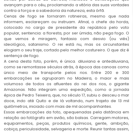
avançam para o céu, proclamando a vitória das suas vontades
contra a força e a sabedoria da natureza, esta órfã.
Cenas de fogo se tornaram rotineiras, mesmo que nada
informem, esclareçam ou instruam. Afinal, o chefe da horda,
colocado no cargo de presidente da república pelo voto
popular, sentencia: a floresta, por ser úmida, não pega fogo. O
que vemos é miragem, fantasia com desvio (ou viés)
ideológico, satanismo. O rei está nu, mas os circunstantes
elogiam o seu traje, cortado pelo melhor costureiro. O que diz é
sentença de fogo.
A cena desta foto, porém, é única. diluviana e antediluviana,
como se remontasse séculos atrás, à época das canoas como
único meio de transporte pelos rios. Entre 200 e 300
embarcações se agruparam no Madeira, o maior e mais
volumoso de todos os afluentes do rei dos rios, o gigante
Amazonas. Não integram uma expedição, como a jornada
épica de Pedro Teixeira, que, no século 17, subiu o desceu o mar
doce, indo até Quito e de lá voltando, num trajeto de 13 mil
quilômetros, iniciado com mais de mil acompanhantes.
Essas embarcações da foto, apequenadas pela distância em
relação ao fotógrafo em avião, são balsas. Carregam motores,
equipamentos, peças, produtos químicos, gente, ambição,
cobiça, periculosidade, selvageria e morte. Reunir tantas assim,