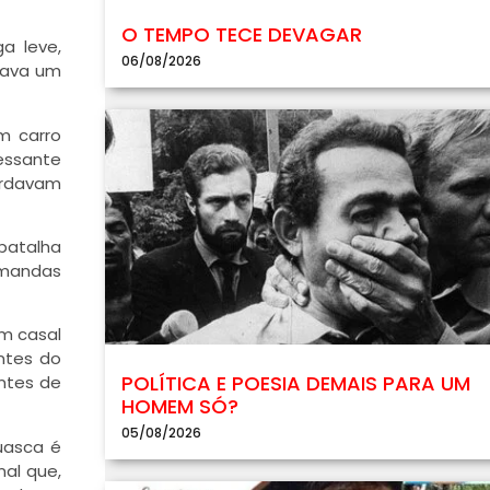
O TEMPO TECE DEVAGAR
a leve,
06/08/2026
erava um
m carro
essante
ardavam
 batalha
emandas
m casal
ntes do
POLÍTICA E POESIA DEMAIS PARA UM
antes de
HOMEM SÓ?
05/08/2026
uasca é
nal que,