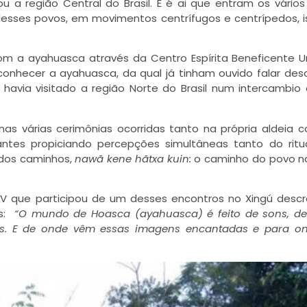
u a região Central do Brasil. E é ai que entram os vários
sses povos, em movimentos centrífugos e centrípedos, i
om a ayahuasca através da Centro Espírita Beneficente U
onhecer a ayahuasca, da qual já tinham ouvido falar des
havia visitado a região Norte do Brasil num intercambio
as várias cerimônias ocorridas tanto na própria aldeia 
ntes propiciando percepções simultâneas tanto do ritu
idos caminhos,
naw
ã
kene h
ã
txa kuin:
o caminho do povo na
a UDV que participou de um desses encontros no Xingú des
os:
“O mundo de Hoasca (ayahuasca)
é
feito de sons, de
s. E de onde v
ê
m essas imagens encantadas e para o