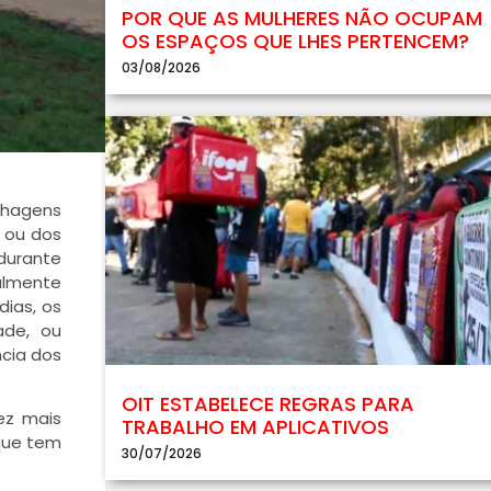
POR QUE AS MULHERES NÃO OCUPAM
OS ESPAÇOS QUE LHES PERTENCEM?
03/08/2026
inhagens
 ou dos
 durante
talmente
ias, os
ade, ou
ncia dos
OIT ESTABELECE REGRAS PARA
ez mais
TRABALHO EM APLICATIVOS
 que tem
30/07/2026