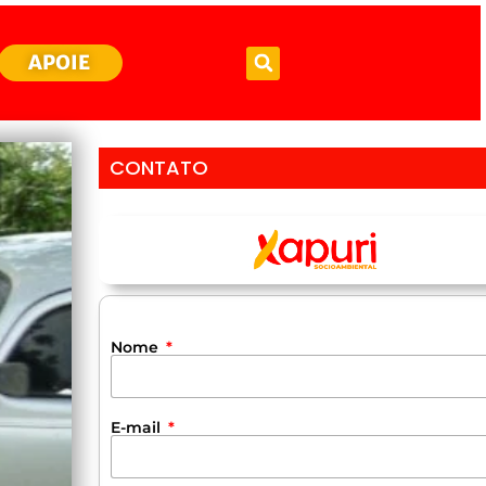
APOIE
CONTATO
Nome
E-mail