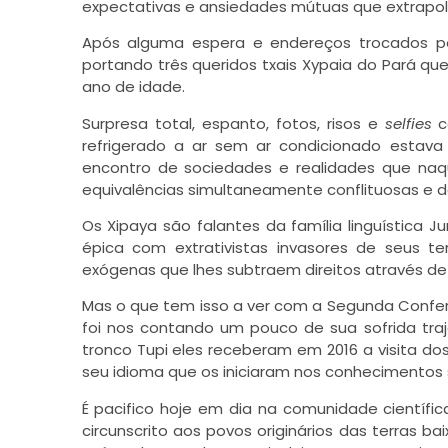
expectativas e ansiedades mútuas que extrapola
Após alguma espera e endereços trocados po
portando três queridos txais Xypaia do Pará q
ano de idade.
Surpresa total, espanto, fotos, risos e
selfies
c
refrigerado a ar sem ar condicionado estava
encontro de sociedades e realidades que na
equivalências simultaneamente conflituosas e d
Os Xipaya são falantes da família linguística 
épica com extrativistas invasores de seus t
exógenas que lhes subtraem direitos através d
Mas o que tem isso a ver com a Segunda Confer
foi nos contando um pouco de sua sofrida tra
tronco Tupi eles receberam em 2016 a visita do
seu idioma que os iniciaram nos conhecimentos s
É pacifico hoje em dia na comunidade cientí
circunscrito aos povos originários das terras b