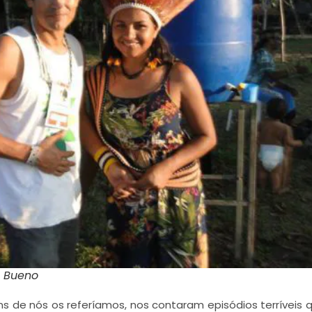
s Bueno
s de nós os referíamos, nos contaram episódios terríveis