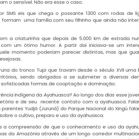
m o sensível. Não era esse o caso.
r SMS eis que chega o possante 1300 com rodas de lig
ue formam uma família com seu filhinho que ainda não int
om a criaturinha que depois de 5.000 km de estrada nu
 com um ótimo humor. A partir dai iniciava-se um inter
quele momento poderiam parecer distintas, mas que gu
esejosas.
Juruna do tronco Tupi que travam desde o século XVII uma
erritórios, sendo obrigados a se submeter a diversas d
e sofisticadas formas de cooptação e dominação.
ência Indígena da Ayahuasca? Ao longo dos dias esse jove
jetória e de seu recente contato com a ayahuasca. Fala
s parentes Yudjá (Juruná) do Parque Nacional do Xingú fal
obre o cultivo, preparo e uso da ayahuasca.
fica a compreensão de que o conhecimento e uso da ayah
aixas da Amazônia através de um longo corredor multinacio