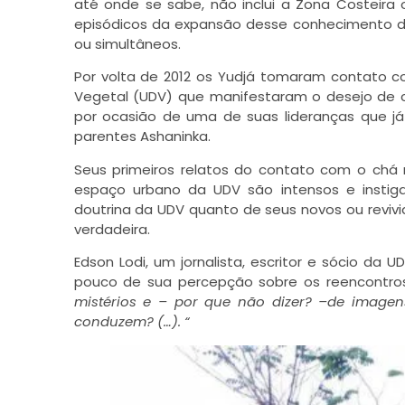
até onde se sabe, não inclui a Zona Costeira o
episódicos da expansão desse conhecimento de
ou simultâneos.
Por volta de 2012 os Yudjá tomaram contato c
Vegetal (UDV) que manifestaram o desejo de c
por ocasião de uma de suas lideranças que já 
parentes Ashaninka.
Seus primeiros relatos do contato com o chá n
espaço urbano da UDV são intensos e instiga
doutrina da UDV quanto de seus novos ou reviv
verdadeira.
Edson Lodi, um jornalista, escritor e sócio d
pouco de sua percepção sobre os reencontr
mist
é
rios e
–
por que n
ã
o dizer?
–
de imagen
conduzem? (…). “