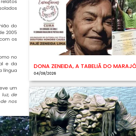
 relatos
solados
nião do
de 2005
 com os
como no
al e da
DONA ZENEIDA, A TABELIÃ DO MARAJ
 língua
04/08/2026
creve um
 luz, de
nde nos