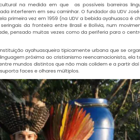
ultural na medida em que as possíveis barreiras linguí
nada interferem em seu caminhar. O fundador da UDV José 
pela primeira vez em 1959 (na UDV a bebida ayahuasca é 
ringais da fronteira entre Brasil e Bolívia, num movime
dade, pensado muitas vezes como da periferia para o cent
nstituição ayahuasqueira tipicamente urbana que se orga
linguagem próxima ao cristianismo reencarnacionista, ela 
r entre mundos distintos que não mais colidem e a partir d
 suporta faces e olhares múltiplos.