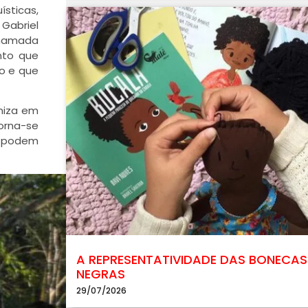
sticas,
Gabriel
chamada
nto que
ro e que
niza em
torna-se
aí podem
A REPRESENTATIVIDADE DAS BONECAS
NEGRAS
29/07/2026