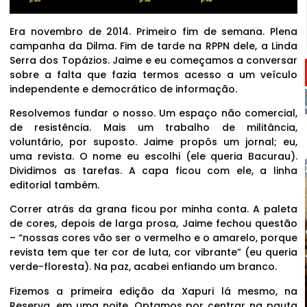
Era novembro de 2014. Primeiro fim de semana. Plena
campanha da Dilma. Fim de tarde na RPPN dele, a Linda
Serra dos Topázios. Jaime e eu começamos a conversar
sobre a falta que fazia termos acesso a um veículo
independente e democrático de informação.
Resolvemos fundar o nosso. Um espaço não comercial,
de resistência. Mais um trabalho de militância,
voluntário, por suposto. Jaime propôs um jornal; eu,
uma revista. O nome eu escolhi (ele queria Bacurau).
Dividimos as tarefas. A capa ficou com ele, a linha
editorial também.
Correr atrás da grana ficou por minha conta. A paleta
de cores, depois de larga prosa, Jaime fechou questão
– “nossas cores vão ser o vermelho e o amarelo, porque
revista tem que ter cor de luta, cor vibrante” (eu queria
verde-floresta). Na paz, acabei enfiando um branco.
Fizemos a primeira edição da Xapuri lá mesmo, na
Reserva, em uma noite. Optamos por centrar na pauta