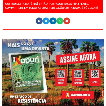
GOSTOU DESTA MATÉRIA? ENTÃO, POR FAVOR, PASSA PRA FRENTE.
COMPARTILHE EM TODAS AS SUAS REDES. NÃO CUSTA NADA, É SÓ CLICAR!