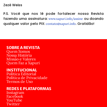
Zezé Weiss
P.S. Você que nos lê pode fortalecer nossa Revista
fazendo uma assinatura:
ou doando
www.xapuri.info/assine
qualquer valor pelo PIX:
. Gratidão!
contato@xapuri.info
SOBRE A REVISTA
Quem Somos
Nossa História
Missão e Valores
Quem Faz a Xapuri
INSTITUCIONAL
Política Editorial
Política de Privacidade
Termos de Uso
REDES E PLATAFORMAS
Instagram
Facebook
YouTube
Twitter