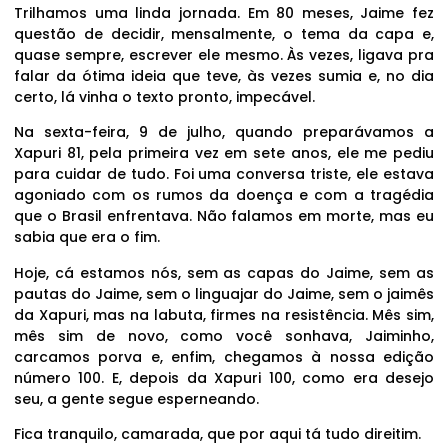
Trilhamos uma linda jornada. Em 80 meses, Jaime fez
questão de decidir, mensalmente, o tema da capa e,
quase sempre, escrever ele mesmo. Às vezes, ligava pra
falar da ótima ideia que teve, às vezes sumia e, no dia
certo, lá vinha o texto pronto, impecável.
Na sexta-feira, 9 de julho, quando preparávamos a
Xapuri 81, pela primeira vez em sete anos, ele me pediu
para cuidar de tudo. Foi uma conversa triste, ele estava
agoniado com os rumos da doença e com a tragédia
que o Brasil enfrentava. Não falamos em morte, mas eu
sabia que era o fim.
Hoje, cá estamos nós, sem as capas do Jaime, sem as
pautas do Jaime, sem o linguajar do Jaime, sem o jaimês
da Xapuri, mas na labuta, firmes na resistência. Mês sim,
mês sim de novo, como você sonhava, Jaiminho,
carcamos porva e, enfim, chegamos à nossa edição
número 100. E, depois da Xapuri 100, como era desejo
seu, a gente segue esperneando.
Fica tranquilo, camarada, que por aqui tá tudo direitim.