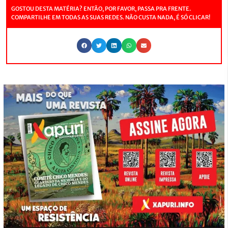
GOSTOU DESTA MATÉRIA? ENTÃO, POR FAVOR, PASSA PRA FRENTE.
COMPARTILHE EM TODAS AS SUAS REDES. NÃO CUSTA NADA, É SÓ CLICAR!