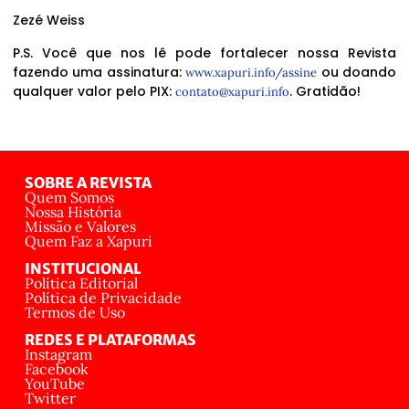
Zezé Weiss
P.S. Você que nos lê pode fortalecer nossa Revista
fazendo uma assinatura:
ou doando
www.xapuri.info/assine
qualquer valor pelo PIX:
. Gratidão!
contato@xapuri.info
SOBRE A REVISTA
Quem Somos
Nossa História
Missão e Valores
Quem Faz a Xapuri
INSTITUCIONAL
Política Editorial
Política de Privacidade
Termos de Uso
REDES E PLATAFORMAS
Instagram
Facebook
YouTube
Twitter