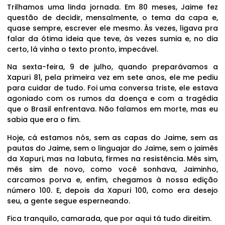
Trilhamos uma linda jornada. Em 80 meses, Jaime fez
questão de decidir, mensalmente, o tema da capa e,
quase sempre, escrever ele mesmo. Às vezes, ligava pra
falar da ótima ideia que teve, às vezes sumia e, no dia
certo, lá vinha o texto pronto, impecável.
Na sexta-feira, 9 de julho, quando preparávamos a
Xapuri 81, pela primeira vez em sete anos, ele me pediu
para cuidar de tudo. Foi uma conversa triste, ele estava
agoniado com os rumos da doença e com a tragédia
que o Brasil enfrentava. Não falamos em morte, mas eu
sabia que era o fim.
Hoje, cá estamos nós, sem as capas do Jaime, sem as
pautas do Jaime, sem o linguajar do Jaime, sem o jaimês
da Xapuri, mas na labuta, firmes na resistência. Mês sim,
mês sim de novo, como você sonhava, Jaiminho,
carcamos porva e, enfim, chegamos à nossa edição
número 100. E, depois da Xapuri 100, como era desejo
seu, a gente segue esperneando.
Fica tranquilo, camarada, que por aqui tá tudo direitim.