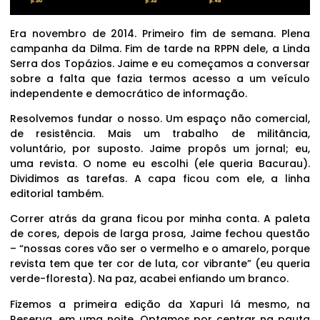
Era novembro de 2014. Primeiro fim de semana. Plena
campanha da Dilma. Fim de tarde na RPPN dele, a Linda
Serra dos Topázios. Jaime e eu começamos a conversar
sobre a falta que fazia termos acesso a um veículo
independente e democrático de informação.
Resolvemos fundar o nosso. Um espaço não comercial,
de resistência. Mais um trabalho de militância,
voluntário, por suposto. Jaime propôs um jornal; eu,
uma revista. O nome eu escolhi (ele queria Bacurau).
Dividimos as tarefas. A capa ficou com ele, a linha
editorial também.
Correr atrás da grana ficou por minha conta. A paleta
de cores, depois de larga prosa, Jaime fechou questão
– “nossas cores vão ser o vermelho e o amarelo, porque
revista tem que ter cor de luta, cor vibrante” (eu queria
verde-floresta). Na paz, acabei enfiando um branco.
Fizemos a primeira edição da Xapuri lá mesmo, na
Reserva, em uma noite. Optamos por centrar na pauta