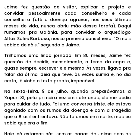
Jaime fez questão de visitar, explicar o projeto e
convidar pessoalmente cada conselheiro e cada
conselheira (até a doença agravar, nos seus últimos
meses de vida, nunca abriu mão dessa tarefa). Daqui
rumamos pra Goiânia, para convidar o arqueólogo
Altair Sales Barbosa, nosso primeiro conselheiro. “O mais
sabido de nóis,” segundo o Jaime.
Trilhamos uma linda jornada. Em 80 meses, Jaime fez
questão de decidir, mensalmente, o tema da capa e,
quase sempre, escrever ele mesmo. Às vezes, ligava pra
falar da ótima ideia que teve, às vezes sumia e, no dia
certo, lá vinha o texto pronto, impecável.
Na sexta-feira, 9 de julho, quando preparávamos a
Xapuri 81, pela primeira vez em sete anos, ele me pediu
para cuidar de tudo. Foi uma conversa triste, ele estava
agoniado com os rumos da doença e com a tragédia
que o Brasil enfrentava. Não falamos em morte, mas eu
sabia que era o fim.
Hoje, cá estamos nós, sem as capas do Jaime, sem as