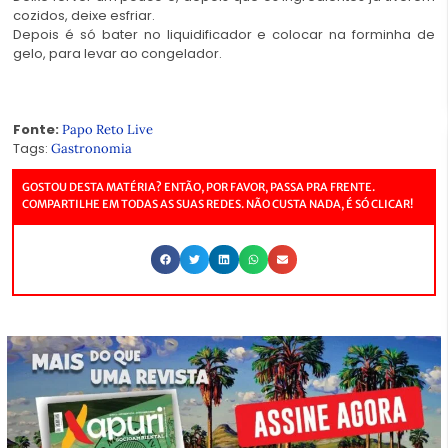
cozidos, deixe esfriar.
Depois é só bater no liquidificador e colocar na forminha de
gelo, para levar ao congelador.
Fonte:
Papo Reto Live
Tags:
Gastronomia
GOSTOU DESTA MATÉRIA? ENTÃO, POR FAVOR, PASSA PRA FRENTE.
COMPARTILHE EM TODAS AS SUAS REDES. NÃO CUSTA NADA, É SÓ CLICAR!