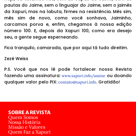
pautas do Jaime, sem o linguajar do Jaime, sem o jaimês
da Xapuri, mas na labuta, firmes na resistência. Mês sim,
mês sim de novo, como você sonhava, Jaiminho,
carcamos porva e, enfim, chegamos à nossa edição
número 100. E, depois da Xapuri 100, como era desejo
seu, a gente segue esperneando.
Fica tranquilo, camarada, que por aqui tá tudo direitim.
Zezé Weiss
P.S. Você que nos lê pode fortalecer nossa Revista
fazendo uma assinatura:
ou doando
www.xapuri.info/assine
qualquer valor pelo PIX:
. Gratidão!
contato@xapuri.info
SOBRE A REVISTA
Quem Somos
Nossa História
Missão e Valores
Quem Faz a Xapuri