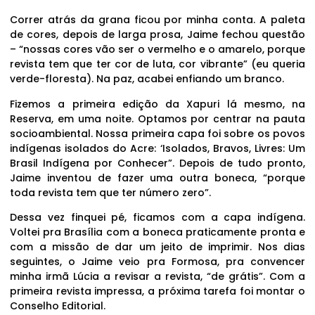
Correr atrás da grana ficou por minha conta. A paleta
de cores, depois de larga prosa, Jaime fechou questão
– “nossas cores vão ser o vermelho e o amarelo, porque
revista tem que ter cor de luta, cor vibrante” (eu queria
verde-floresta). Na paz, acabei enfiando um branco.
Fizemos a primeira edição da Xapuri lá mesmo, na
Reserva, em uma noite. Optamos por centrar na pauta
socioambiental. Nossa primeira capa foi sobre os povos
indígenas isolados do Acre: ‘Isolados, Bravos, Livres: Um
Brasil Indígena por Conhecer”. Depois de tudo pronto,
Jaime inventou de fazer uma outra boneca, “porque
toda revista tem que ter número zero”.
Dessa vez finquei pé, ficamos com a capa indígena.
Voltei pra Brasília com a boneca praticamente pronta e
com a missão de dar um jeito de imprimir. Nos dias
seguintes, o Jaime veio pra Formosa, pra convencer
minha irmã Lúcia a revisar a revista, “de grátis”. Com a
primeira revista impressa, a próxima tarefa foi montar o
Conselho Editorial.