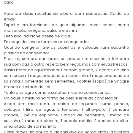
casa.
Aprenda duas receitas simples e bem saborosas: Caldo de
ervas:
Espalhe em forminhas de gelo algumas ervas secas, como
manjericão, orégano, salsa e elecrim.
Feito isso, adicione azeite de oliva.
Em seguida, leve a forminha ao congelador.
Quando congelar, tire os cubinhos e coloque num saquinho
plástico no congelador.
E assim, sempre que precisar, peque um cubinho e tempere
sua comida.Há outra receita bem legal, mas com ervas frescas.
Basta bater no liquidificador 1 cebola grande, 2 dentes de alho
sem casca, 1 maço pequeno de cebolinha, 1 maço pequeno de
salsinha, 1 pimentão sem sementes, 1 colher (sopa) de vinagre
branco e 1 pitada de sal.
Tanto o vinagre como o sal atuam como conservantes.
Coloque a mistura na forma de gelo e leve ao congelador.
Ainda tem mais uma, o caldo de legumes: numa panela,
coloque 1 litro de água, 2 tomates, 1 alho-poró, 1 cenoura
grande, 1 pé de espinafre, 1 maço de cebolinha, 1 maço de
salsinha, 1 ramo de alecrim, 1 cebola média, 2 dentes de alho
uma pitada de sal marinho.
Deixe ferver um pouco e, depois que os ingredientes já tiverem