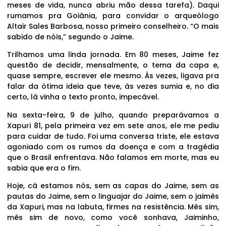
meses de vida, nunca abriu mão dessa tarefa). Daqui
rumamos pra Goiânia, para convidar o arqueólogo
Altair Sales Barbosa, nosso primeiro conselheiro. “O mais
sabido de nóis,” segundo o Jaime.
Trilhamos uma linda jornada. Em 80 meses, Jaime fez
questão de decidir, mensalmente, o tema da capa e,
quase sempre, escrever ele mesmo. Às vezes, ligava pra
falar da ótima ideia que teve, às vezes sumia e, no dia
certo, lá vinha o texto pronto, impecável.
Na sexta-feira, 9 de julho, quando preparávamos a
Xapuri 81, pela primeira vez em sete anos, ele me pediu
para cuidar de tudo. Foi uma conversa triste, ele estava
agoniado com os rumos da doença e com a tragédia
que o Brasil enfrentava. Não falamos em morte, mas eu
sabia que era o fim.
Hoje, cá estamos nós, sem as capas do Jaime, sem as
pautas do Jaime, sem o linguajar do Jaime, sem o jaimês
da Xapuri, mas na labuta, firmes na resistência. Mês sim,
mês sim de novo, como você sonhava, Jaiminho,