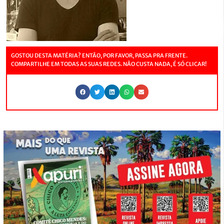
GOSTOU DESTA MATÉRIA? ENTÃO, POR FAVOR, PASSA PRA FRENTE.
COMPARTILHE EM TODAS AS SUAS REDES. NÃO CUSTA NADA, É SÓ CLICAR!