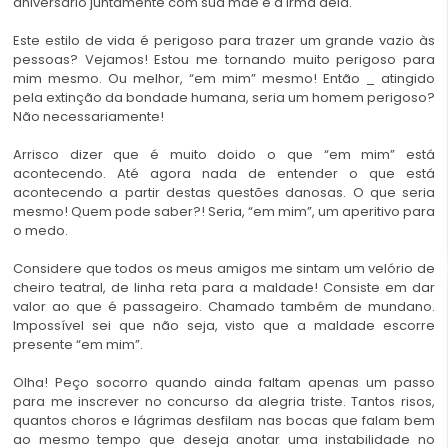
aniversário juntamente com sua mãe e a irmã dela.
Este estilo de vida é perigoso para trazer um grande vazio às
pessoas? Vejamos! Estou me tornando muito perigoso para
mim mesmo. Ou melhor, “em mim” mesmo! Então _ atingido
pela extinção da bondade humana, seria um homem perigoso?
Não necessariamente!
Arrisco dizer que é muito doido o que “em mim” está
acontecendo. Até agora nada de entender o que está
acontecendo a partir destas questões danosas. O que seria
mesmo! Quem pode saber?! Seria, “em mim”, um aperitivo para
o medo.
Considere que todos os meus amigos me sintam um velório de
cheiro teatral, de linha reta para a maldade! Consiste em dar
valor ao que é passageiro. Chamado também de mundano.
Impossível sei que não seja, visto que a maldade escorre
presente “em mim”.
Olha! Peço socorro quando ainda faltam apenas um passo
para me inscrever no concurso da alegria triste. Tantos risos,
quantos choros e lágrimas desfilam nas bocas que falam bem
ao mesmo tempo que deseja anotar uma instabilidade no