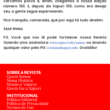
carcamos porva e, enfim, chegamos à nossa edição
número 100. E, depois da Xapuri 100, como era desejo
seu, a gente segue esperneando.
Fica tranquilo, camarada, que por aqui tá tudo direitim.
Zezé Weiss
P.S. Você que nos lê pode fortalecer nossa Revista
fazendo uma assinatura:
ou doando
www.xapuri.info/assine
qualquer valor pelo PIX:
. Gratidão!
contato@xapuri.info
SOBRE A REVISTA
Quem Somos
Nossa História
Missão e Valores
Quem Faz a Xapuri
INSTITUCIONAL
Política Editorial
Política de Privacidade
Termos de Uso